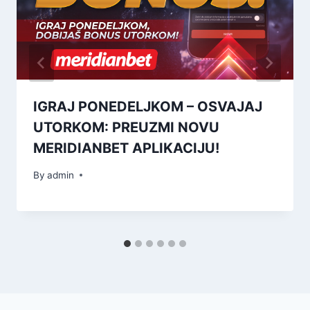
IGRAJ PONEDELJKOM – OSVAJAJ
UTORKOM: PREUZMI NOVU
MERIDIANBET APLIKACIJU!
By
admin