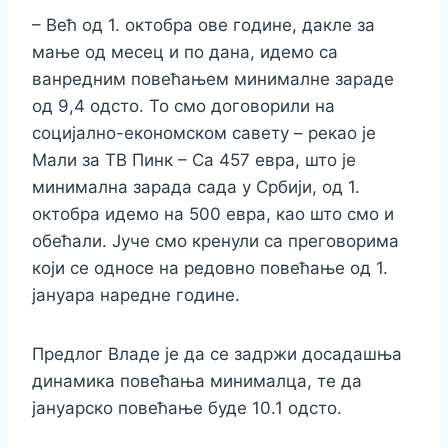
– Већ од 1. октобра ове године, дакле за
мање од месец и по дана, идемо са
ванредним повећањем минималне зараде
од 9,4 одсто. То смо договорили на
социјално-економском савету – рекао је
Мали за ТВ Пинк – Са 457 евра, што је
минимална зарада сада у Србији, од 1.
октобра идемо на 500 евра, као што смо и
обећали. Јуче смо кренули са преговорима
који се односе на редовно повећање од 1.
јануара наредне године.
Предлог Владе је да се задржи досадашња
динамика повећања минималца, те да
јануарско повећање буде 10.1 одсто.