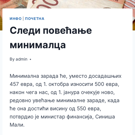
ИНФО
|
ПОЧЕТНА
Следи повећање
минималца
By
admin
Минимална зарада ће, уместо досадашњих
457 евра, од 1. октобра износити 500 евра,
након чега нас, од 1. јанура очекује ново,
редовно увећање минималне зараде, када
ће она достићи висину од 550 евра,
потврдио је министар финансија, Синиша
Мали.