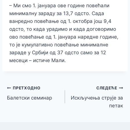
– Ми смо 1. јануара ове године повећали
минималну зараду за 13,7 одсто. Сада
ванредно повећање од 1. октобра још 9,4
одсто, то када урадимо и када договоримо
ово повећање од 1. јануара наредне године,
то је кумулативно повећање минималне
зараде у Србији од 37 одсто само за 12
месеци – истиче Мали.
Кретање
ПРЕТХОДНО
СЛЕДЕЋЕ
Балетски семинар
Искључења струје за
чланка
петак