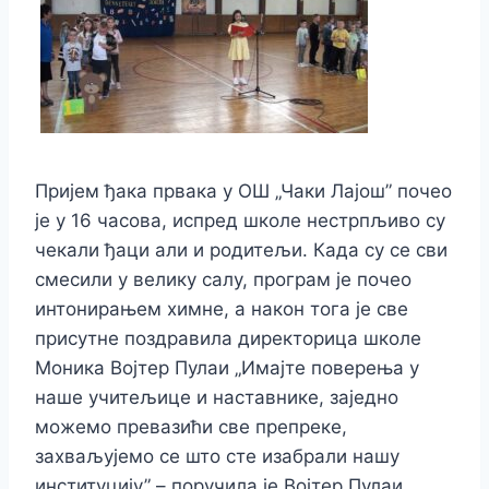
Пријем ђака првака у ОШ „Чаки Лајош” почео
је у 16 часова, испред школе нестрпљиво су
чекали ђаци али и родитељи. Када су се сви
смесили у велику салу, програм је почео
интонирањем химне, а након тога је све
присутне поздравила директорица школе
Моника Војтер Пулаи „Имајте поверења у
наше учитељице и наставнике, заједно
можемо превазићи све препреке,
захваљујемо се што сте изабрали нашу
институцију” – поручила је Војтер Пулаи