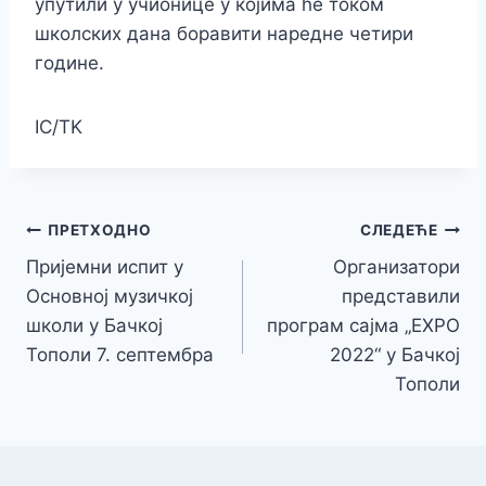
упутили у учионице у којима ће током
школских дана боравити наредне четири
године.
IC/TK
Кретање
ПРЕТХОДНО
СЛЕДЕЋЕ
Пријемни испит у
Организатори
чланка
Основној музичкој
представили
школи y Бачкој
програм сајма „EXPO
Тополи 7. септембра
2022“ у Бачкој
Тополи