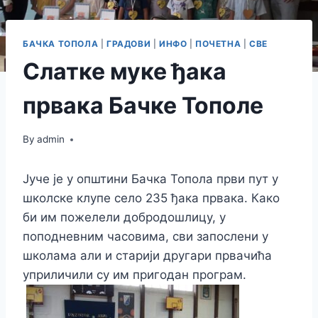
БАЧКА ТОПОЛА
|
ГРАДОВИ
|
ИНФО
|
ПОЧЕТНА
|
СВЕ
Слатке муке ђака
првака Бачке Тополе
By
admin
Јуче је у општини Бачка Топола први пут у
школске клупе село 235 ђака првака. Како
би им пожелели добродошлицу, у
поподневним часовима, сви запослени у
школама али и старији другари првачића
уприличили су им пригодан програм.