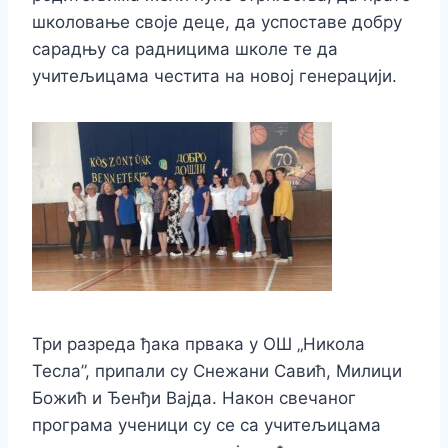
школовање своје деце, да успоставе добру
сарадњу са радницима школе те да
учитељицама честита на новој генерацији.
Три разреда ђака првака у ОШ „Никола
Тесла”, припали су Снежани Савић, Милици
Божић и Ђенђи Вајда. Након свечаног
програма ученици су се са учитељицама