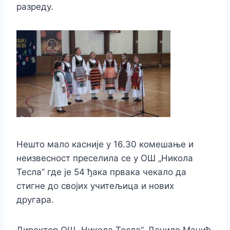
разреду.
Нешто мало касније у 16.30 комешање и
неизвесност преселила се у ОШ „Никола
Тесла” где је 54 ђака првака чекало да
стигне до својих учитељица и нових
другара.