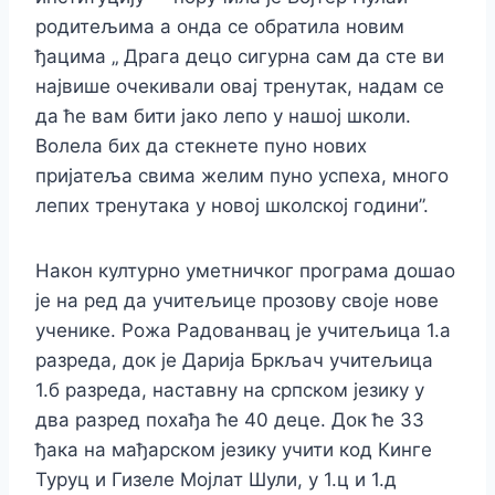
родитељима а онда се обратила новим
ђацима „ Драга децо сигурна сам да сте ви
највише очекивали овај тренутак, надам се
да ће вам бити јако лепо у нашој школи.
Волела бих да стекнете пуно нових
пријатеља свима желим пуно успеха, много
лепих тренутака у новој школској години”.
Након културно уметничког програма дошао
је на ред да учитељице прозову своје нове
ученике. Рожа Радованвац је учитељица 1.а
разреда, док је Дарија Бркљач учитељица
1.б разреда, наставну на српском језику у
два разред похађа ће 40 деце. Док ће 33
ђака на мађарском језику учити код Кинге
Туруц и Гизеле Мојлат Шули, у 1.ц и 1.д