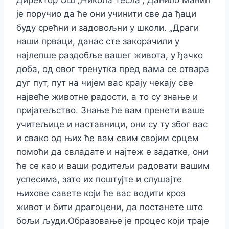
Директор ОШ „Никола Тесла”, Данило Манић
је поручио да ће они учинити све да ђаци
буду срећни и задовољни у школи. „Драги
наши прваци, данас сте закорачили у
најлепше раздобље вашег живота, у ђачко
доба, од овог тренутка пред вама се отвара
дуг пут, пут на чијем вас крају чекају све
највеће животне радости, а то су знање и
пријатељство. Знање ће вам пренети ваше
учитељице и наставници, они су ту због вас
и свако од њих ће вам свим својим срцем
помоћи да свладате и најтеж е задатке, они
ће се као и ваши родитељи радовати вашим
успесима, зато их поштујте и слушајте
њихове савете који ће вас водити кроз
живот и бити драгоцени, да постанете што
бољи људи.Образовање је процес који траје