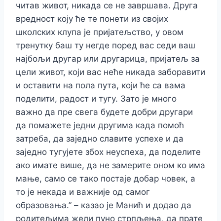
читав живот, никада се не завршава. Друга
вредност коју ће те понети из својих
школских клупа је пријатељство, у овом
тренутку баш ту негде поред вас седи ваш
најбољи другар или другарица, пријатељ за
цели живот, који вас неће никада заборавити
и оставити на пола пута, који ће са вама
поделити, радост и тугу. Зато је много
важно да пре свега будете добри другари
да помажете једни другима када помоћ
затреба, да заједно славите успехе и да
заједно тугујете збох неуспеха, да поделите
ако имате више, да не замерите оном ко има
мање, само се тако постаје добар човек, а
то је некада и важније од самог
образовања.” – казао је Манић и додао да
родитељима жели пуно стрпљења, да прате