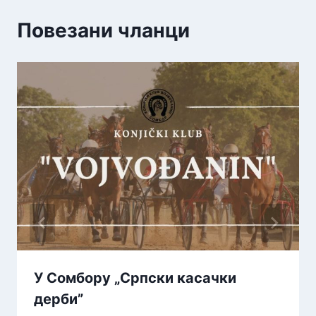
Повезани чланци
У Сомбору „Српски касачки
дерби”