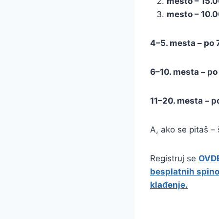
mesto – 15.
mesto – 10.
4–5. mesta – po
6–10. mesta – p
11–20. mesta – 
A, ako se pitaš –
Registruj se
OVD
besplatnih spin
klađenje.