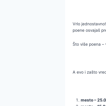
Vrlo jednostavno!
poene osvajaš pr
Što više poena – 
A evo i zašto vred
mesto – 25.