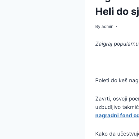
Heli do s
By
admin
Zaigraj popularnu 
Poleti do keš nag
Zavrti, osvoji po
uzbudljivo takmič
nagradni fond o
Kako da učestvuj