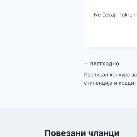
Ne čekaj! Pokreni
Кретање
ПРЕТХОДНО
Расписан конкурс з
чланка
стипендија и кредит
Повезани чланци