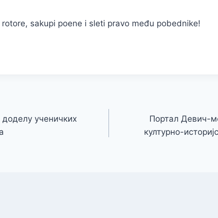
 rotore, sakupi poene i sleti pravo među pobednike!
а доделу ученичких
Портал Девич-м
а
културно-историј