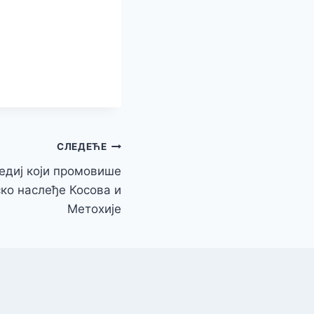
СЛЕДЕЋЕ
едиј који промовише
ско наслеђе Косова и
Метохије