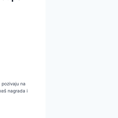
e pozivaju na
 keš nagrada i