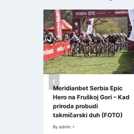
алне
Meridianbet Serbia Epic
ни 21
Hero na Fruškoj Gori – Kad
priroda probudi
takmičarski duh (FOTO)
By
admin