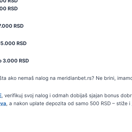
000 RSD
000 RSD
 7.000 RSD
o 5.000 RSD
po 3.000 RSD
 šta ako nemaš nalog na meridianbet.rs? Ne brini, imamo 
E
, verifikuj svoj nalog i odmah dobijaš sjajan bonus dob
ova
, a nakon uplate depozita od samo 500 RSD – stiže i