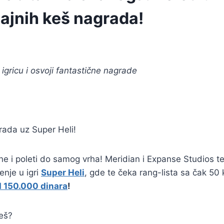
jajnih keš nagrada!
igricu i osvoji fantastične nagrade
rada uz Super Heli!
ene i poleti do samog vrha! Meridian i Expanse Studios t
enje u igri
Super Heli
, gde te čeka rang-lista sa čak 50
d 150.000 dinara
!
eš?