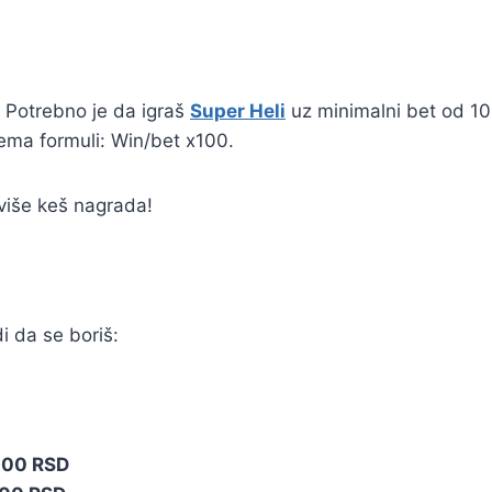
 Potrebno je da igraš
Super Heli
uz minimalni bet od 10
ema formuli: Win/bet x100.
više keš nagrada!
i da se boriš:
000 RSD