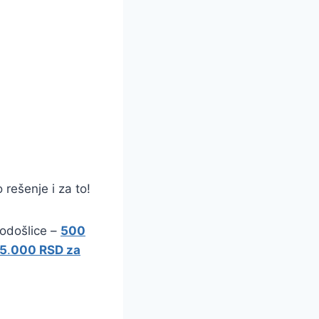
rešenje i za to!
rodošlice –
500
5
.
000 RSD za