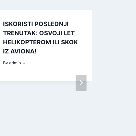
ISKORISTI POSLEDNJI
TRENUTAK: OSVOJI LET
HELIKOPTEROM ILI SKOK
IZ AVIONA!
By
admin
ISTORI
SE SPR
kartu 
Merdia
By
admin