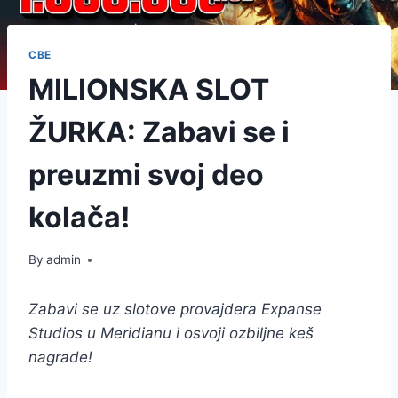
СВЕ
MILIONSKA SLOT
ŽURKA: Zabavi se i
preuzmi svoj deo
kolača!
By
admin
Zabavi se uz slotove provajdera Expanse
Studios u Meridianu i osvoji ozbiljne keš
nagrade!