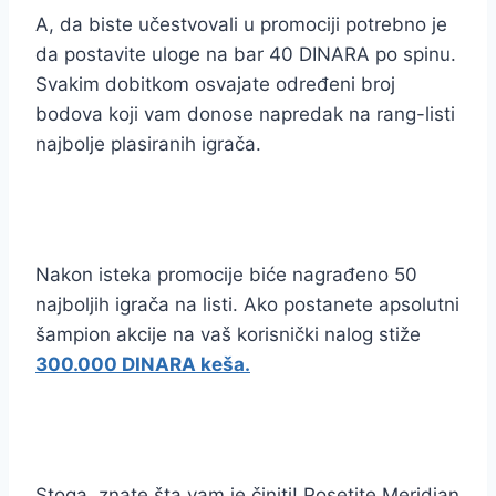
A, da biste učestvovali u promociji potrebno je
da postavite uloge na bar 40 DINARA po spinu.
Svakim dobitkom osvajate određeni broj
bodova koji vam donose napredak na rang-listi
najbolje plasiranih igrača.
Nakon isteka promocije biće nagrađeno 50
najboljih igrača na listi. Ako postanete apsolutni
šampion akcije na vaš korisnički nalog stiže
300.000 DINARA keša.
Stoga, znate šta vam je činiti! Posetite Meridian