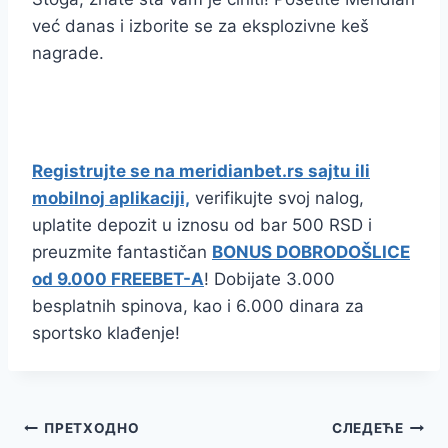
već danas i izborite se za eksplozivne keš
nagrade.
Registrujte se na meridianbet.rs sajtu ili
mobilnoj aplikaciji,
verifikujte svoj nalog,
uplatite depozit u iznosu od bar 500 RSD i
preuzmite fantastičan
BONUS DOBRODOŠLICE
od 9.000 FREEBET-A
! Dobijate 3.000
besplatnih spinova, kao i 6.000 dinara za
sportsko klađenje!
Кретање
ПРЕТХОДНО
СЛЕДЕЋЕ