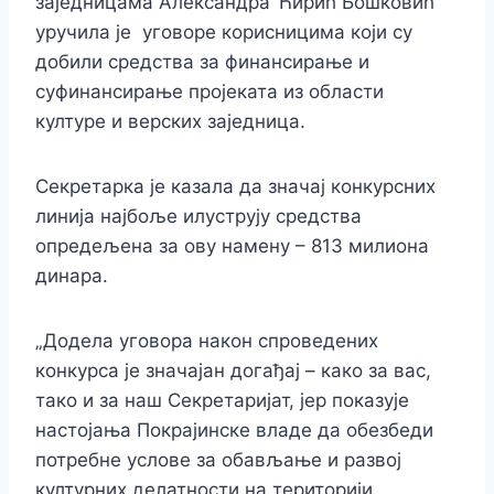
заједницама Александра Ћирић Бошковић
уручила је уговоре корисницима који су
добили средства за финансирање и
суфинансирање пројеката из области
културе и верских заједница.
Секретарка је казала да значај конкурсних
линија најбоље илуструју средства
опредељена за ову намену – 813 милиона
динара.
„Додела уговора након спроведених
конкурса је значајан догађај – како за вас,
тако и за наш Секретаријат, јер показује
настојања Покрајинске владе да обезбеди
потребне услове за обављање и развој
културних делатности на територији