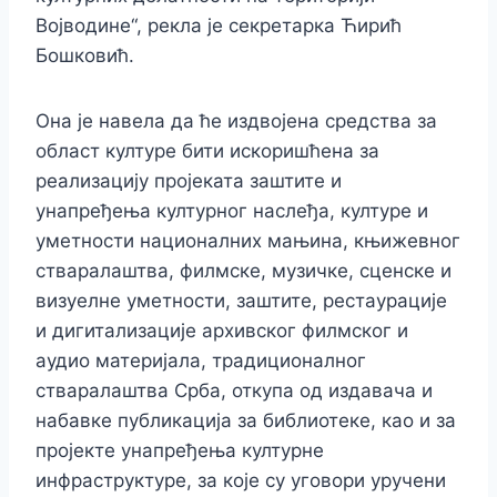
Војводине“, рекла је секретарка Ћирић
Бошковић.
Она је навела да ће издвојена средства за
област културе бити искоришћена за
реализацију пројеката заштите и
унапређења културног наслеђа, културе и
уметности националних мањина, књижевног
стваралаштва, филмске, музичке, сценске и
визуелне уметности, заштите, рестаурације
и дигитализације архивског филмског и
аудио материјала, традиционалног
стваралаштва Срба, откупа од издавача и
набавке публикација за библиотеке, као и за
пројекте унапређења културне
инфраструктуре, за које су уговори уручени