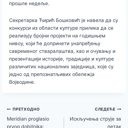
прошле недеље.
Секретарка Ћирић Бошковић је навела да су
конкурси из области културе прилика да се
реализују бројни пројекти на годишњем
нивоу, који ће допринети унапређењу
савременог стваралаштва, као и очувању и
презентацији историје, традиције и културе
различитих националних заједница, које су
једно од препознатљивих обележја
Војводине.
Кретање
ПРЕТХОДНО
СЛЕДЕЋЕ
Meridian proglasio
Искључења струје за
чланка
prvog dobitnika:
петак