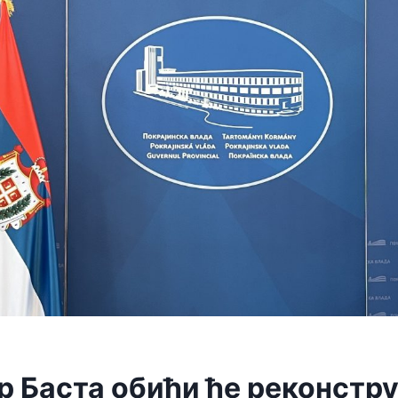
р Баста обићи ће реконстр