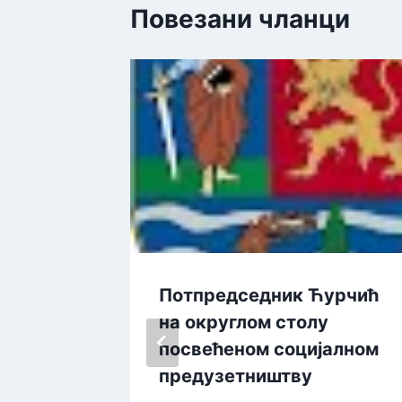
Повезани чланци
БОР
Потпредседник Ћурчић
ОЛА
на округлом столу
ОДРШКЕ
посвећеном социјалном
БИЈЕ
предузетништву