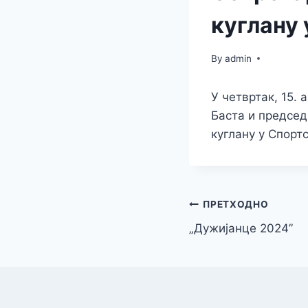
куглану 
By
admin
У четвртак, 15. 
Баста и предсе
куглану у Спортс
Кретање
ПРЕТХОДНО
„Дужијанце 2024”
чланка