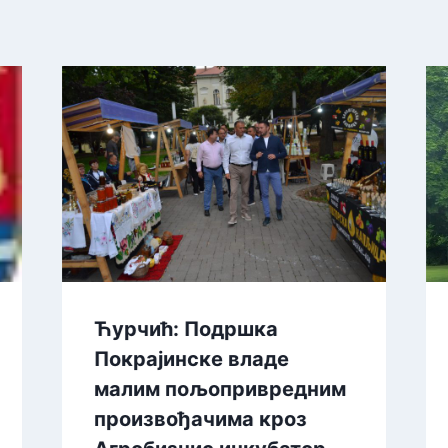
Ћурчић: Подршка
Покрајинске владе
малим пољопривредним
произвођачима кроз