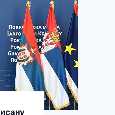
уисану