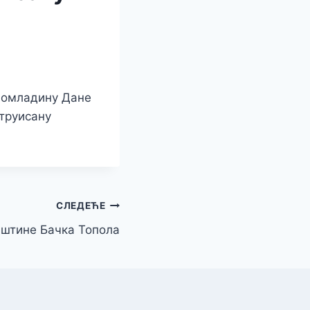
 и омладину Дане
труисану
СЛЕДЕЋЕ
пштине Бачка Топола