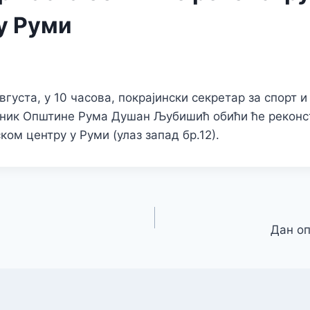
у Руми
августа, у 10 часова, покрајински секретар за спорт
дник Општине Рума Душан Љубишић обићи ће реконс
ком центру у Руми (улаз запад бр.12).
Дан о