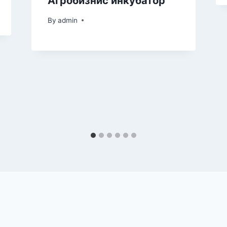
Агробизнис инкубатор
By
admin