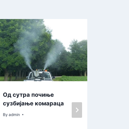
Од сутра почиње
Батут:
сузбијање комараца
године
случај
By
admin
By
admin