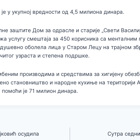
је у укупној вредности од 4,5 милиона динара.
лне заштите Дом за одрасле и старије „Свети Васил
жа услугу смештаја за 450 корисника са менталним
а душевно оболела лица у Старом Лецу на трајном 
читог узраста и степена подршке.
беним производима и средствима за хигијену обезбе
ено становништво и народне кухиње на територији А
 помоћи је 71 милион динара.
јковић осудила
Сутра седн