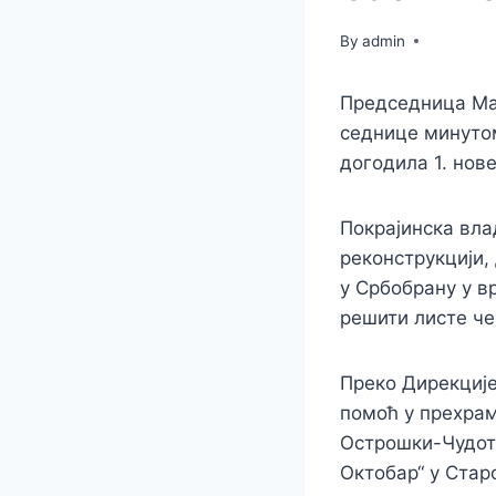
By
admin
Председница Мај
седнице минутом
догодила 1. нов
Покрајинска вла
реконструкцији,
у Србобрану у в
решити листе че
Преко Дирекције
помоћ у прехрам
Острошки-Чудотв
Октобар“ у Стар