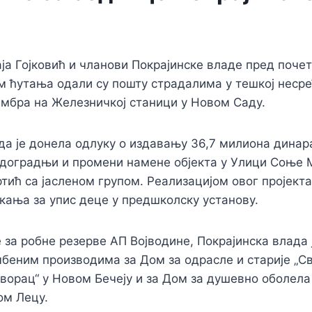
а Гојковић и чланови Покрајинске владе пред поч
 ћутања одали су пошту страдалима у тешкој несрећ
ембра на Железничкој станици у Новом Саду.
да је донела одлуку о издaвању 36,7 милиона динар
 доградњи и промени намене објекта у Улици Соње 
ртић са јасленом групом. Реализацијом овог пројект
кања за упис деце у предшколску установу.
 за робне резерве АП Војводине, Покрајинска влада 
беним производима за Дом за одрасле и старије „Св
орац“ у Новом Бечеју и за Дом за душевно оболела 
ом Лецу.