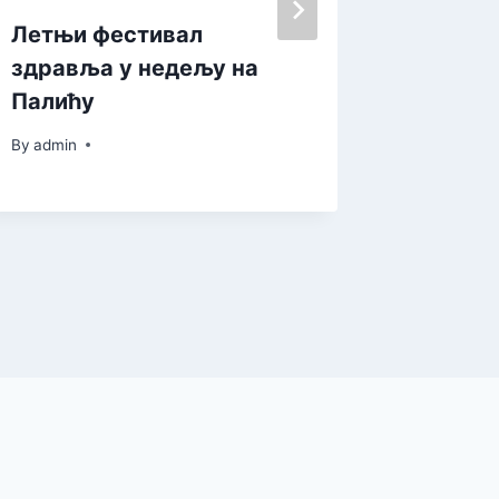
Летњи фестивал
Покрај
здравља у недељу на
готово
Палићу
динара
пољоп
By
admin
механи
By
admin