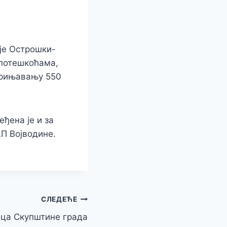
ије Острошки-
 потешкоћама,
збрињавању 550
ђена је и за
П Војводине.
СЛЕДЕЋЕ
ица Скупштине града