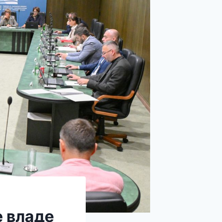
 владе