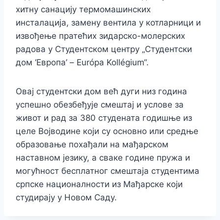
хитну санацију термомашинских
инсталација, замену вентила у котларници и
извођење пратећих зидарско-молерских
радова у Студентском центру „Студентски
дом ‘Европа’ – Európa Kollégium“.
Овај студентски дом већ дуги низ година
успешно обезбеђује смештај и услове за
живот и рад за 380 студената годишње из
целе Војводине који су основно или средње
образовање похађали на мађарском
наставном језику, а сваке године пружа и
могућност бесплатног смештаја студентима
српске националности из Мађарске који
студирају у Новом Саду.