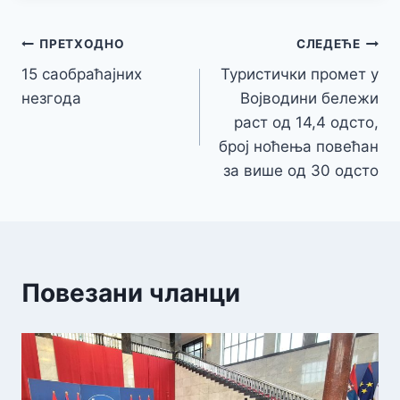
Кретање
ПРЕТХОДНО
СЛЕДЕЋЕ
15 саобраћајних
Туристички промет у
чланка
незгода
Војводини бележи
раст од 14,4 одсто,
број ноћења повећан
за више од 30 одсто
Повезани чланци