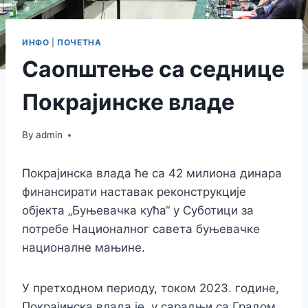
ИНФО
|
ПОЧЕТНА
Саопштење са седнице
Покрајинске владе
By
admin
Покрајинска влада ће са 42 милиона динара
финансирати наставак реконструкције
објекта „Буњевачка кућа“ у Суботици за
потребе Националног савета буњевачке
националне мањине.
У претходном периоду, током 2023. године,
Покрајинска влада је, у сарадњи са Градом