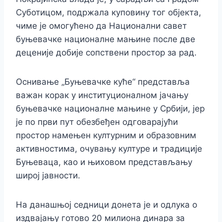
Суботицом, подржала куповину тог објекта,
чиме је омогућено да Национални савет
буњевачке националне мањине после две
деценије добије сопствени простор за рад.
Оснивање „Буњевачке куће“ представља
важан корак у институционалном јачању
буњевачке националне мањине у Србији, јер
је по први пут обезбеђен одговарајући
простор намењен културним и образовним
активностима, очувању културе и традиције
Буњеваца, као и њиховом представљању
широј јавности.
На данашњој седници донета је и одлука о
издвајању готово 20 милиона динара за