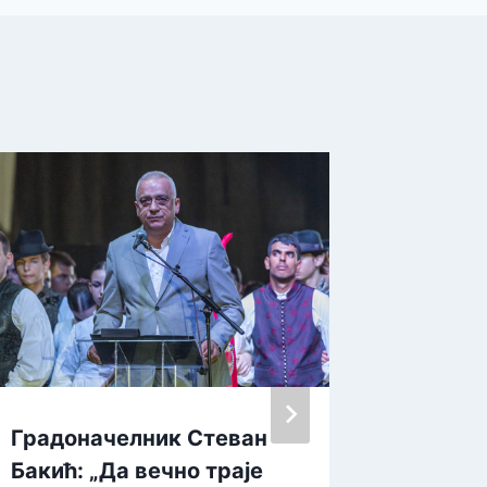
Градоначелник Стеван
Рођене
Бакић: „Да вечно траје
By
admin