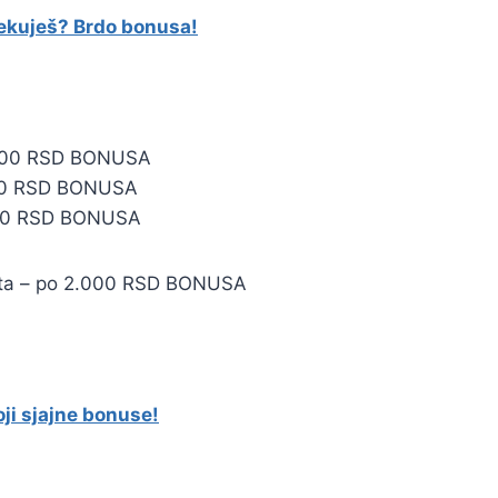
ekuješ? Brdo bonusa!
000 RSD BONUSA
00 RSD BONUSA
000 RSD BONUSA
sta – po 2.000 RSD BONUSA
voji sjajne bonuse!