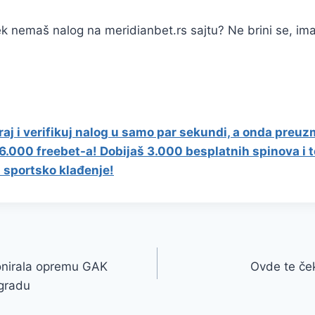
ek nemaš nalog na meridianbet.rs sajtu? Ne brini se, im
iraj i verifikuj nalog u samo par sekundi, a onda preu
6.000 freebet-a! Dobijaš 3.000 besplatnih spinova i t
a sportsko klađenje!
onirala opremu GAK
Ovde te če
ogradu