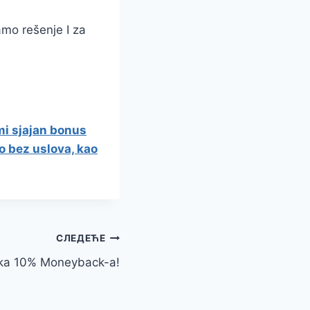
amo rešenje I za
zmi sjajan bonus
o bez uslova, kao
СЛЕДЕЋЕ
ka 10% Moneyback-a!