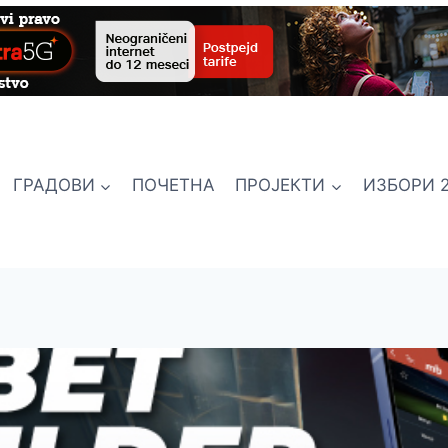
ГРАДОВИ
ПОЧЕТНА
ПРОЈЕКТИ
ИЗБОРИ 2