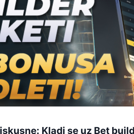
skusne: Kladi se uz Bet build