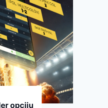
er opciju