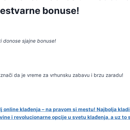
 nestvarne bonuse!
 ti donose sjajne bonuse!
o znači da je vreme za vrhunsku zabavu i brzu zaradu!
elj online klađenja – na pravom si mestu! Najbolja klad
ine i revolucionarne opcije u svetu klađenja, a uz to 