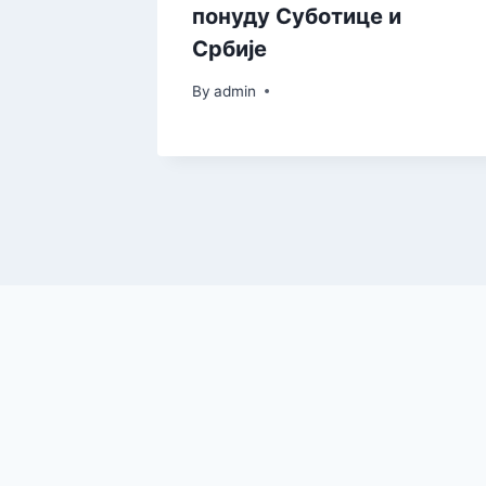
понуду Суботице и
24.
Србије
By
admin