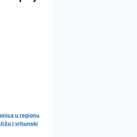
ionica u regionu
stižu i vrhunski