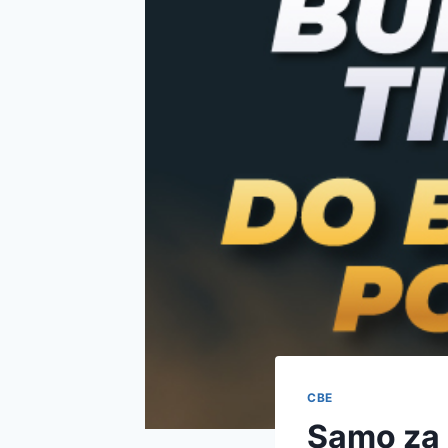
СВЕ
Samo za i