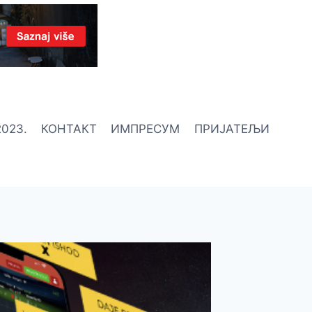
023.
КОНТАКТ
ИМПРЕСУМ
ПРИЈАТЕЉИ