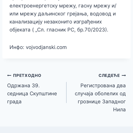
електроенергетску мрежу, гасну мрежу и/
или мрежу даљинског грејања, водовод и
канализацију незаконито изграђених
објеката ( „Сл. гласник РС, бр.70/2023).
Инфо: vojvodjanski.com
Кретање
ПРЕТХОДНО
СЛЕДЕЋЕ
Одржана 39.
Регистрована два
чланка
седница Скупштине
случаја оболелих од
града
грознице Западног
Нила