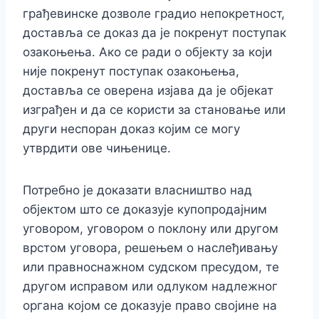
грађевинске дозволе градио непокретност,
доставља се доказ да је покренут поступак
озакоњења. Ако се ради о објекту за који
није покренут поступак озакоњења,
доставља се оверена изјава да је објекат
изграђен и да се користи за становање или
други неспоран доказ којим се могу
утврдити ове чињенице.
Потребно је доказати власништво над
објектом што се доказује купопродајним
уговором, уговором о поклону или другом
врстом уговора, решењем о наслеђивању
или правноснажном судском пресудом, те
другом исправом или одлуком надлежног
органа којом се доказује право својине на