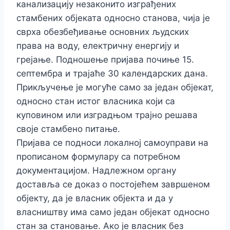
канализацију незаконито изграђених
стамбених објеката односно станова, чија је
сврха обезбеђивање основних људских
права на воду, електричну енергију и
грејање. Подношење пријава почиње 15.
септембра и трајаће 30 календарских дана.
Прикључење је могуће само за један објекат,
односно стан истог власника који са
куповином или изградњом трајно решава
своје стамбено питање.
Пријава се подноси локалној самоуправи на
прописаном формулару са потребном
документацијом. Надлежном органу
доставља се доказ о постојећем завршеном
објекту, да је власник објекта и да у
власништву има само један објекат односно
стан за становање. Ако је власник без