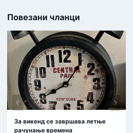
Повезани чланци
За викенд се завршава летње
рачунање времена