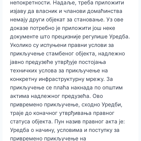
непокретности. Надаље, треба приложити
изјаву да власник и чланови домаћинства
немају други објекат за становање. Уз ове
доказе потребно је приложити још неке
документе што прецизније регулише Уредба.
Уколико су испуњени правни услови за
прикључење стамбеног објекта, надлежно
јавно предузеће утврђује постојања
техничких услова за прикључење на
конкретну инфраструктурну мрежу. За
прикључење се плаћа накнада по општим
актима надлежног предузећа. Ово
привремено прикључење, сходно Уредби,
траје до коначног утврђивања правног
статуса објекта. Пун назив правног акта је:
Уредба о начину, условима и поступку за
привремено прикључење на