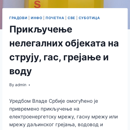
ГРАДОВИ
|
ИНФО
|
ПОЧЕТНА
|
СВЕ
|
СУБОТИЦА
Прикључење
нелегалних објеката на
струју, гас, грејање и
воду
By
admin
Уредбом Владе Србије омогућено је
привремено прикључење на
електроенергетску мрежу, гасну мрежу или
мрежу даљинског грејања, водовод и