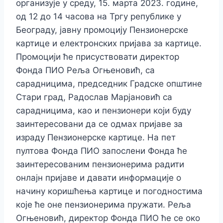
организује у среду, 15. марта 2023. године,
од 12 до 14 часова на Тргу републике у
Београду, јавну промоцију Пензионерске
картице и електронских пријава за картице.
Промоцији ће присуствовати директор
Фонда ПИО Реља Огњеновић, са
сарадницима, председник Градске општине
Стари град, Радослав Марјановић са
сарадницима, као и пензионери који буду
заинтересовани да се одмах пријаве за
израду Пензионерске картице. На пет
пултова Фонда ПИО запослени Фонда ће
заинтересованим пензионерима радити
онлајн пријаве и давати информације о
начину коришћења картице и погодностима
које ће оне пензионерима пружати. Реља
Огњеновић, директор Фонда ПИО ће се око