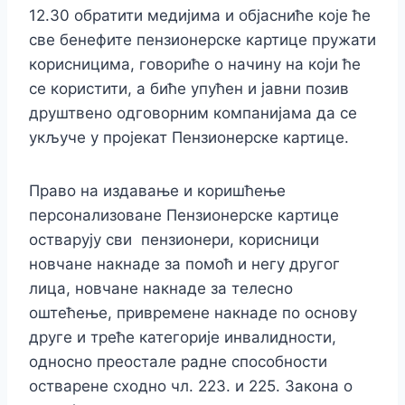
12.30 обратити медијима и објасниће које ће
све бенефите пензионерске картице пружати
корисницима, говориће о начину на који ће
се користити, а биће упућен и јавни позив
друштвено одговорним компанијама да се
укључе у пројекат Пензионерске картице.
Право на издавање и коришћење
персонализоване Пензионерске картице
остварују сви пензионери, корисници
новчане накнаде за помоћ и негу другог
лица, новчане накнаде за телесно
оштећење, привремене накнаде по основу
друге и треће категорије инвалидности,
односно преостале радне способности
остварене сходно чл. 223. и 225. Закона о