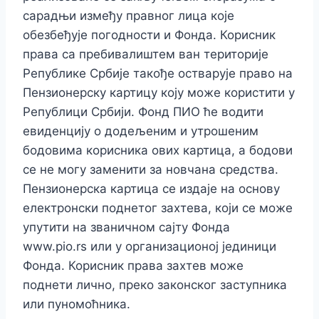
сарадњи између правног лица које
обезбеђује погодности и Фонда. Корисник
права са пребивалиштем ван територије
Републике Србије такође остварује право на
Пензионерску картицу коју може користити у
Републици Србији. Фонд ПИО ће водити
евиденцију о додељеним и утрошеним
бодовима корисника ових картица, а бодови
се не могу заменити за новчана средства.
Пензионерска картица се издаје на основу
електронски поднетог захтева, који се може
упутити на званичном сајту Фонда
www.pio.rs или у организационој јединици
Фонда. Корисник права захтев може
поднети лично, преко законског заступника
или пуномоћника.