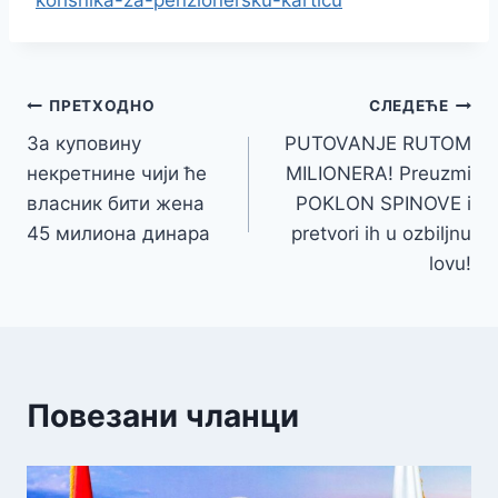
korisnika-za-penzionersku-karticu
Кретање
ПРЕТХОДНО
СЛЕДЕЋЕ
За куповину
PUTOVANJE RUTOM
чланка
некретнине чији ће
MILIONERA! Preuzmi
власник бити жена
POKLON SPINOVE i
45 милиона динара
pretvori ih u ozbiljnu
lovu!
Повезани чланци