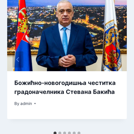
Божићнo-новогодишња честитка
градоначелника Стевана Бакића
By
admin