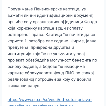
Преузимање Пензионерске картице, уз
важећи лични идентификациони документ,
вршиће се у организационој јединици Фонда
која кориснику картице врши исплату
оствареног права. Картица ће почети да се
користи 1. октобра ове године. Фирме, јавна
предузећа, привредна друштва и
институције које ће се укључити у овај
пројекат обезбедиће могућност бенефита по
основу бодова, а бодове ће имаоцима
картице обрачунавати Фонд ПИО по свакој
реализованој потрошњи за коју су добили
фискални рачун.
https://www.pio.rs/sr/vesti/od-sutra-prijava-