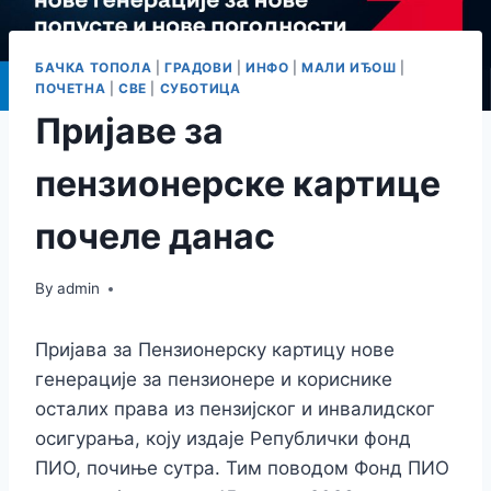
БАЧКА ТОПОЛА
|
ГРАДОВИ
|
ИНФО
|
МАЛИ ИЂОШ
|
ПОЧЕТНА
|
СВЕ
|
СУБОТИЦА
Пријаве за
пензионерске картице
почеле данас
By
admin
Пријава за Пензионерску картицу нове
генерације за пензионере и кориснике
осталих права из пензијског и инвалидског
осигурања, коју издаје Републички фонд
ПИО, почиње сутра. Тим поводом Фонд ПИО