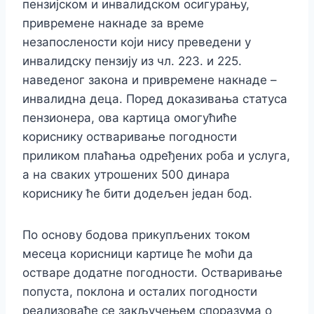
пензијском и инвалидском осигурању,
привремене накнаде за време
незапослености који нису преведени у
инвалидску пензију из чл. 223. и 225.
наведеног закона и привремене накнаде –
инвалидна деца. Поред доказивања статуса
пензионера, ова картица омогућиће
кориснику остваривање погодности
приликом плаћања одређених роба и услуга,
а на сваких утрошених 500 динара
кориснику ће бити додељен један бод.
По основу бодова прикупљених током
месеца корисници картице ће моћи да
остваре додатне погодности. Остваривање
попуста, поклона и осталих погодности
реализоваће се закључењем споразума о