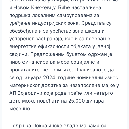
и Новом Кнежевцу.
Биће настављена
подршка локалним самоуправама за
уређење индустријских зона. Средства су
обезбеђена и за уређење зона школа и
успореног саобраћаја, као и за повећање
енергетске ефикасности објеката у јавној
својини.
Предложеним буџетом одржан је
ниво финансирања мера социјалне и
пронаталитетне политике. Планирано је да
се од јануара 2024. године номинални износ
материнског додатка
за незапослене мајке у
АП Војводини које роде треће или четврто
дете
може повећати на 25.000 динара
месечно.
Подршка Покрајинске владе мајкама са