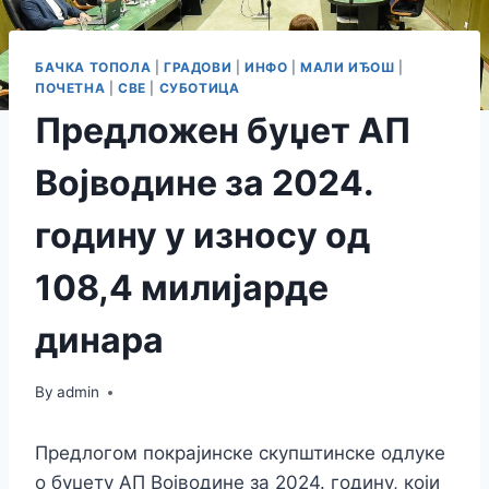
БАЧКА ТОПОЛА
|
ГРАДОВИ
|
ИНФО
|
МАЛИ ИЂОШ
|
ПОЧЕТНА
|
СВЕ
|
СУБОТИЦА
Предложен буџет АП
Војводине за 2024.
годину у износу од
108,4 милијарде
динара
By
admin
Предлогом покрајинске скупштинске одлуке
о буџету АП Војводине за 2024. годину, који