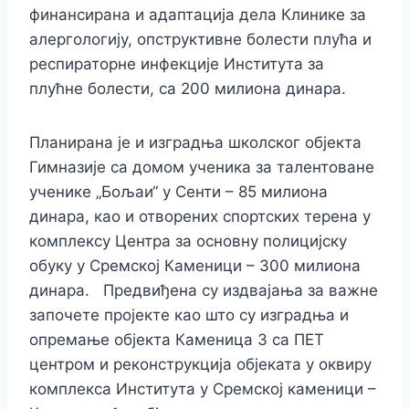
финансирана и адаптација дела Клинике за
алергологију, опструктивне болести плућа и
респираторне инфекције Института за
плућне болести, са 200 милиона динара.
Планирана је и изградња школског објекта
Гимназије са домом ученика за талентоване
ученике „Бољаи“ у Сенти – 85 милиона
динара, као и
отворених спортских терена у
комплексу
Ц
ентра за основну полицијску
обуку у
С
ремској
К
аменици
– 300 милиона
динара.
Предвиђена су издвајања за важне
започете пројекте као што су изградња и
опремање објекта Каменица 3 са ПЕТ
центром и реконструкција објеката у оквиру
комплекса Института у Сремској каменици –