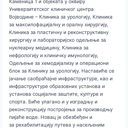
Каменица 1
и објеката у оквиру
Универзитетског клиничког центра
Војводине – Клиника за урологију, Клиника
за максилофацијалну и оралну хирургију,
Клиника за пластичну и реконструктивну
хирургију и лабораторијско одељење за
нуклеарну медицину, Клиника за
нефрологију и клиничку имунологију,
Одељење за хемодијализу и операциони
блок за Клинику за урологију.
Наставиће се
јачање саобраћајне инфраструктуре, као и
инфраструктуре образовних установа и
установа социјалне заштите, културе и
спорта. Биће улагано и у изградњу и
реконструкцију постројења за производњу
пијаће воде.
Новац је обезбеђен и
за рехабилитацију путева у насељеним