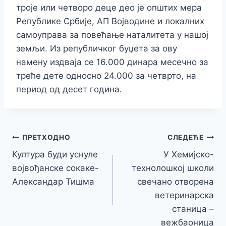
троје или четворо деце део је општих мера
Републике Србије, АП Војводине и локалних
самоуправа за повећање наталитета у нашој
земљи. Из републичког буџета за ову
намену издваја се 16.000 динара месечно за
треће дете односно 24.000 за четврто, на
период од десет година.
Кретање
ПРЕТХОДНО
СЛЕДЕЋЕ
Култура буди уснуле
У Хемијско-
чланка
војвођанске сокаке-
технолошкој школи
Александар Тишма
свечано отворена
ветеринарска
станица –
вежбаоница