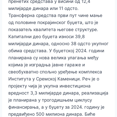
пренетих средстава у висини од 12,4
милијарде динара или 11 одсто.
Трансферна средства први пут чине мање
од половине покрајинског буџета, што је
показатељ квалитета његове структуре.
Капитални део буџета износи 39,8
милијарди динара, односно 38 одсто укупног
обима средстава.
У буџетској 2024. години
планирана су нова велика улагања међу
којима је изградња јавне гараже и
свеобухватно спољно уређење комплекса
Института у Сремској Каменици. Реч је о
пројекту чија је укупна инвестициона
вредност 3,3 милијарде динара, реализација
је планирана у трогодишњем циклусу
финансирања, а у буџету за 2024. годину је
предвиђено 500 милиона динара.
Биће