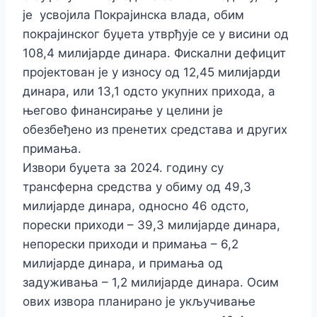
је усвојила Покрајинска влада, обим
покрајинског буџета утврђује се у висини од
108,4 милијарде динара.
Фискални дефицит
пројектован је у износу од
12,45
милијарди
динара, или
13,1
одсто укупних прихода
, а
његово финансирање у целини је
обезбеђено из пренетих средстава и других
примања
.
Извори буџета за 2024. годину су
трансферна средства у обиму од 49,3
милијарде динара, односно 46 одсто,
порески приходи – 39,3 милијарде динара,
непорески приходи и примања – 6,2
милијарде динара, и примања од
задуживања – 1,2 милијарде динара. Осим
ових извора планирано је укључивање