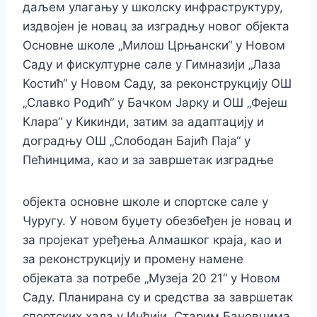
даљем улагању у школску инфраструктуру,
издвојен је новац за изградњу новог објекта
Основне школе „Милош Црњански“ у Новом
Саду и фискултурне сале у Гимназији „Лаза
Костић“ у Новом Саду, за реконструкцију ОШ
„Славко Родић“ у Бачком Јарку и ОШ „Фејеш
Клара“ у Кикинди, затим за адаптацију и
доградњу ОШ „Слободан Бајић Паја“ у
Пећинцима, као и за завршетак изградње
објекта основне школе и спортске сале у
Чуругу.
У новом буџету обезбеђен је новац и
за пројекат уређења Алмашког краја, као и
за реконструкцију и промену намене
објеката за потребе „Музеја 20 21“ у Новом
Саду.
Планирана су и средства за завршетак
спортских хала у Инђији, Старим Бановцима