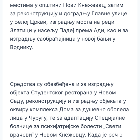
местима у општини Нови Кнежевац, затим
за реконструкцију и доградњу Главне улице
у Белој Цркви, изградњу моста на реци
Златици у насељу Падеј према Ади, као и за
изградњу саобраћајница у новој бањи у
Врднику.
Средства су обезбеђена и за изградњу
објекта Студентског ресторана у Новом
Саду, реконструкцију и изградњу објеката у
оквиру комплекса Дома за душевно оболела
лица у Чуругу, те за адаптацију Специјалне
болнице за психијатријске болести „Свети
врачеви“ у Новом Кнежевцу.
Када је реч о