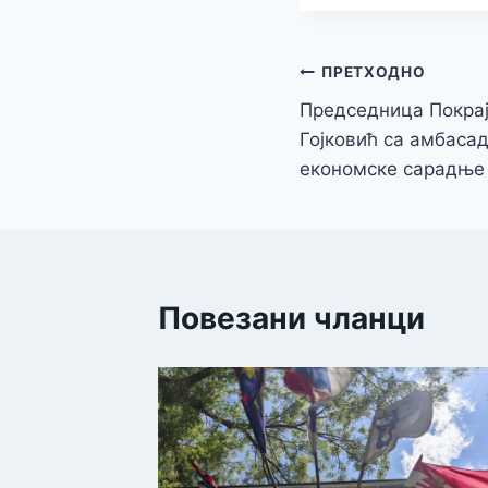
Кретање
ПРЕТХОДНО
Председница Покрај
чланка
Гојковић са амбаса
економске сарадње
Повезани чланци