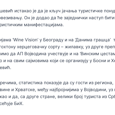
евић истакао је да је кључ јачања туристичке пону
овезивању. Он је додао да ће заједнички наступ бит
уристичким манифестацијама.
јама ’Wine Vision’ у Београду и на ‘Данима грашца’ 
охтону херцеговачку сорту – жилавку, уз друге пре
имо да АП Војводина учествује и на ‘Винским цестам
 и на свим сајмовима који се организују у Босни и Х
евић.
ечима, статистика показује да су гости из региона,
вине и Хрватске, међу најбројнијима у Војводини, уз
 као и да, са друге стране, велики број туриста из Ср
сећује БиХ.