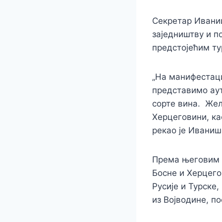
Секретар Иваниш
заједништву и п
предстојећим т
„На манифестаци
представимо аут
сорте вина. Жел
Херцеговини, као
рекао је Иваниш
Према његовим р
Босне и Херцего
Русије и Турске,
из Војводине, по