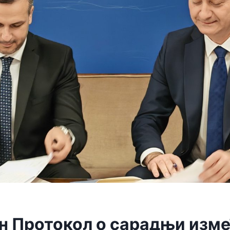
н Протокол о сарадњи изм