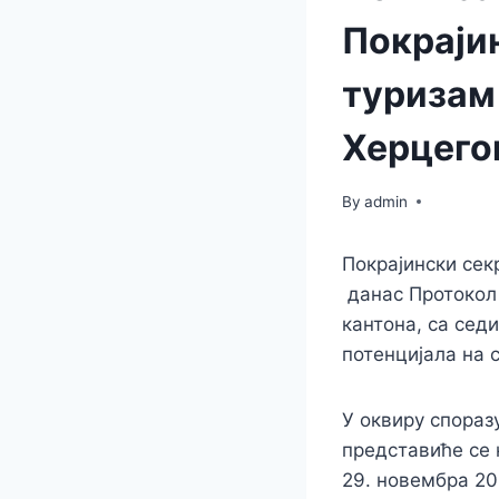
Покрајин
туризам
Херцего
By
admin
Покрајински сек
данас Протокол
кантона, са сед
потенцијала на 
У оквиру спораз
представиће се 
29. новембра 20