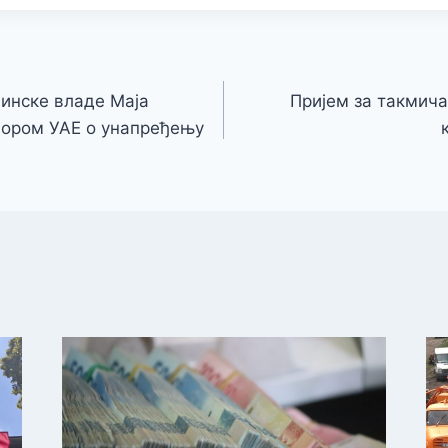
инске владе Маја
Пријем за такмича
дором УАЕ о унапређењу