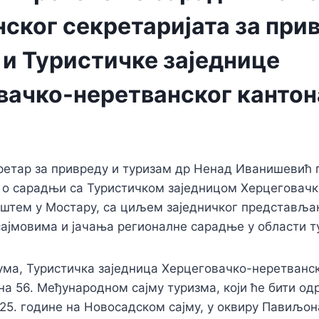
ског секретаријата за при
 и Туристичке заједнице
вачко-неретванског кантон
ретар за привреду и туризам др Ненад Иванишевић п
 о сарадњи са Туристичком заједницом Херцеговачк
иштем у Мостару, са циљем заједничког представља
сајмовима и јачања регионалне сарадње у области т
ума, Туристичка заједница Херцеговачко-неретванс
на 56. Међународном сајму туризма, који ће бити од
25. године на Новосадском сајму, у оквиру Павиљон