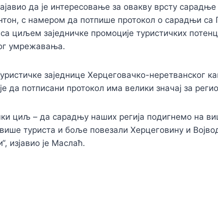
ајавио да је интересовање за овакву врсту сарадње
нтон, с намером да потпише протокол о сарадњи са
 са циљем заједничке промоције туристичких потенц
ог умрежавања.
Туристичке заједнице Херцеговачко-неретванског к
је да потписани протокол има велики значај за реги
ки циљ – да сарадњу наших регија подигнемо на ви
више туриста и боље повезали Херцеговину и Војво
“, изјавио је Маслаћ.