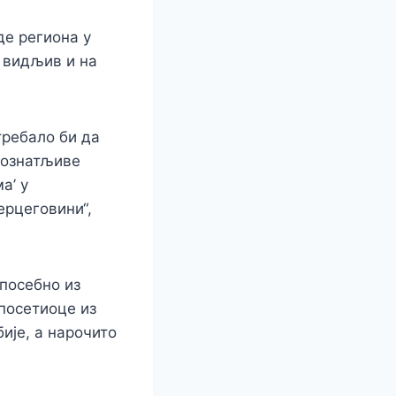
де региона у
и видљив и на
требало би да
познатљиве
а’ у
ерцеговини“,
 посебно из
 посетиоце из
бије, а нарочито