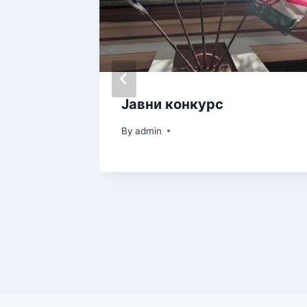
а
Јавни конкурс
ића
By
admin
пштине