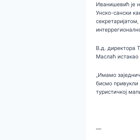
Иванишевић је н
Унско-сански ка
секретаријатом,
интеррегионалн
В.д. директора 
Маслаћ истакао 
„Имамо заједнич
бисмо привукли 
туристичкој мапи
—