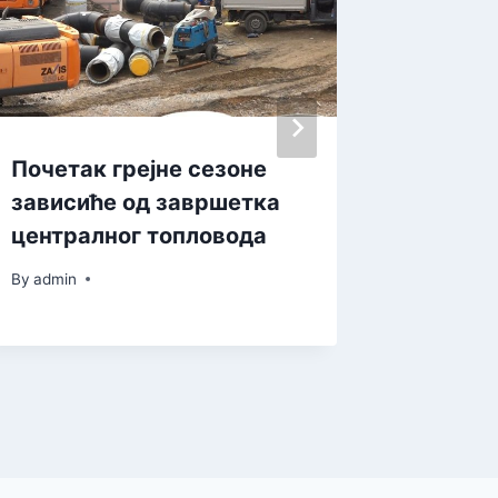
Почетак грејне сезоне
За осм
зависиће од завршетка
средњи
централног топловода
послед
By
admin
By
admin