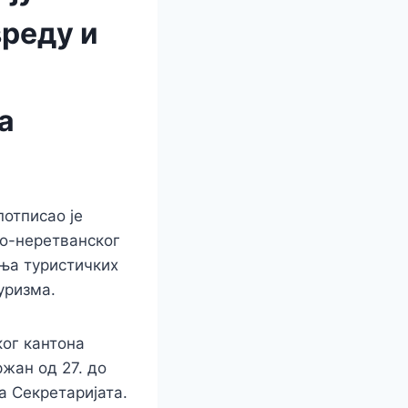
вреду и
а
отписао је
о-неретванског
ња туристичких
уризма.
ког кантона
ржан од 27. до
а Секретаријата.