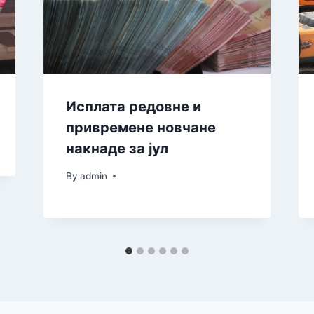
Исплата редовне и
привремене новчане
накнаде за јул
By
admin