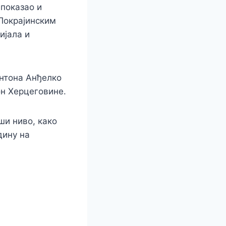
 показао и
 Покрајинским
ијала и
антона Анђелко
он Херцеговине.
ши ниво, како
дину на