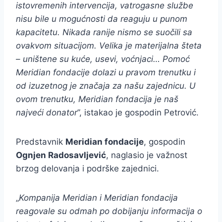
istovremenih intervencija, vatrogasne službe
nisu bile u mogućnosti da reaguju u punom
kapacitetu. Nikada ranije nismo se suočili sa
ovakvom situacijom. Velika je materijalna šteta
– uništene su kuće, usevi, voćnjaci… Pomoć
Meridian fondacije dolazi u pravom trenutku i
od izuzetnog je značaja za našu zajednicu. U
ovom trenutku, Meridian fondacija je naš
najveći donator
”, istakao je gospodin Petrović.
Predstavnik
Meridian fondacije
, gospodin
Ognjen Radosavljević
, naglasio je važnost
brzog delovanja i podrške zajednici.
„
Kompanija Meridian i Meridian fondacija
reagovale su odmah po dobijanju informacija o