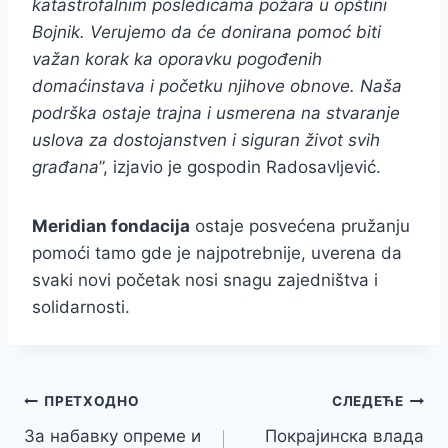
katastrofalnim posledicama požara u opštini
Bojnik. Verujemo da će donirana pomoć biti
važan korak ka oporavku pogođenih
domaćinstava i početku njihove obnove. Naša
podrška ostaje trajna i usmerena na stvaranje
uslova za dostojanstven i siguran život svih
građana
”, izjavio je gospodin Radosavljević.
Meridian fondacija
ostaje posvećena pružanju
pomoći tamo gde je najpotrebnije, uverena da
svaki novi početak nosi snagu zajedništva i
solidarnosti.
Кретање
ПРЕТХОДНО
СЛЕДЕЋЕ
За набавку опреме и
Покрајинска влада