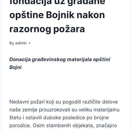
fondacija uz građane
opštine Bojnik nakon
razornog požara
By
admin
Donacija građevinskog materijala opštini
Bojni
Nedavni požari koji su pogodili različite delove
naše zemlje prouzrokovali su veliku materijalnu
štetu i ostavili duboke posledice po brojne
porodice. Osim stambenih objekata, značajno