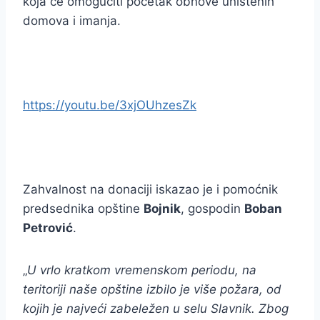
koja će omogućiti početak obnove uništenih
domova i imanja.
https://youtu.be/3xjOUhzesZk
Zahvalnost na donaciji iskazao je i pomoćnik
predsednika opštine
Bojnik
, gospodin
Boban
Petrović
.
„
U vrlo kratkom vremenskom periodu, na
teritoriji naše opštine izbilo je više požara, od
kojih je najveći zabeležen u selu Slavnik. Zbog