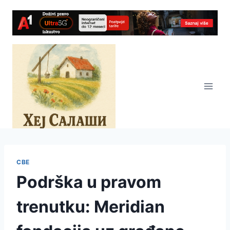
Skip
to
content
СВЕ
Podrška u pravom
trenutku: Meridian