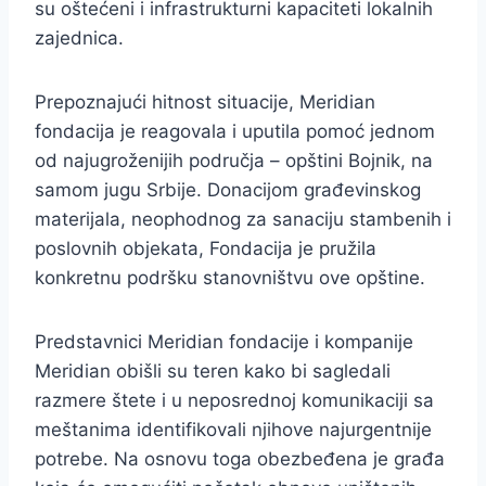
su oštećeni i infrastrukturni kapaciteti lokalnih
zajednica.
Prepoznajući hitnost situacije, Meridian
fondacija je reagovala i uputila pomoć jednom
od najugroženijih područja – opštini Bojnik, na
samom jugu Srbije. Donacijom građevinskog
materijala, neophodnog za sanaciju stambenih i
poslovnih objekata, Fondacija je pružila
konkretnu podršku stanovništvu ove opštine.
Predstavnici Meridian fondacije i kompanije
Meridian obišli su teren kako bi sagledali
razmere štete i u neposrednoj komunikaciji sa
meštanima identifikovali njihove najurgentnije
potrebe. Na osnovu toga obezbeđena je građa