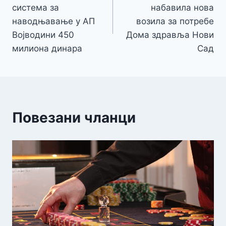
чланка
система за
набавила нова
наводњавање у АП
возила за потребе
Војводини 450
Дома здравља Нови
милиона динара
Сад
Повезани чланци