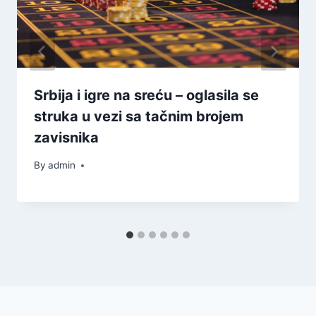
Srbija i igre na sreću – oglasila se
struka u vezi sa tačnim brojem
zavisnika
By
admin