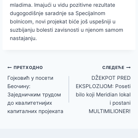
mladima. Imajući u vidu pozitivne rezultate
dugogodišnje saradnje sa Specijalnom
bolnicom, novi projekat biće još uspešniji u
suzbijanju bolesti zavisnosti u njenom samom
nastajanju.
Кретање
ПРЕТХОДНО
СЛЕДЕЋЕ
Гојковић у посети
DŽEKPOT PRED
чланка
Беочину:
EKSPLOZIJOM: Poseti
Заједничким трудом
bilo koji Meridian lokal
до квалитетнијих
i postani
капиталних пројеката
MULTIMILIONER!