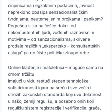
činjenicama i egzaktnim podacima, javnost
neprekidno obasipa senzacionalističkim
tvrdnjama, neutemeljenim brojkama i panikom?
Pogrešna slika najčešće dolazi od
nekompetentnih ljudi, vođenih raznovrsnim
motivima – od senzacionalizma, skrivene
prodaje različitih „ekspertsko – konsultantskih
usluga“ pa do čiste političke zloupotrebe.
Online klađenje i maloletnici – moguće samo na
crnom tržištu
Imajući u vidu rastući stepen tehnološke
sofisticiranosti igara na sreću i sve većih i
strožih zakonskih standarda koji ovu delatnost
u našoj zemlji regulišu, a posebno onih koji
regulišu sistem registracije i verifikacije igrača,