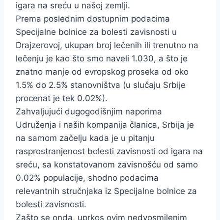
igara na sreću u našoj zemlji.
Prema poslednim dostupnim podacima
Specijalne bolnice za bolesti zavisnosti u
Drajzerovoj, ukupan broj lečenih ili trenutno na
lečenju je kao što smo naveli 1.030, a što je
znatno manje od evropskog proseka od oko
1.5% do 2.5% stanovništva (u slučaju Srbije
procenat je tek 0.02%).
Zahvaljujući dugogodišnjim naporima
Udruženja i naših kompanija članica, Srbija je
na samom začelju kada je u pitanju
rasprostranjenost bolesti zavisnosti od igara na
sreću, sa konstatovanom zavisnošću od samo
0.02% populacije, shodno podacima
relevantnih stručnjaka iz Specijalne bolnice za
bolesti zavisnosti.
Zašto se onda, uprkos ovim nedvosmilenim