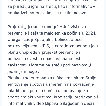
kontakt i ulaz maloltenih lica u objekte u kojima
se priređuju igre na sreću, kao i informativno –
edukativni materijali koji se u istim nalaze.
Projekat „I jedan je mnogo“ – Još viši nivo
prevencije i zaštite maloletnika počinje u 2024.
U organizaciji Specijalne bolnice, a pod
pokroviteljstvom UPIS, u narednom periodu je u
planu unapređeni projekat prevencije i
podizanja svesti o opasnostima bolesti
zavisnosti u igrama na sreću pod nazivom „I
jedan je mnogo“.
Planiraju se predavanja u školama širom Srbije i
emitovanje spotova usmerenih na odvraćanje
mladih od igara na sreću i usmeravanje ka
sportskim aktivnostima, kroz seriju predavanja i
informativnih video klipova prilagođenih deci i