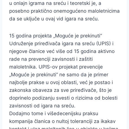
u onlajn igrama na sreću i teoretski je, a
posebno praktično onemogućeno maloletnicima
da se uključe u ovaj vid igara na sreću.
15 godina projekta „Moguće je prekinuti“
Udruženje priređivača igara na sreću (UPIS) i
njegove članice već više od 15 godina aktivno
rade na prevenciji zavisnosti i zaštiti
maloletnika. UPIS-ov projekat prevencije
„Moguće je prekinuti“ ne samo da je primer
najbolje prakse u ovoj oblasti, već je postao i
zakonska obaveza za sve priređivače, što je
doprinelo podizanju svesti o rizicima od bolesti
zavisnosti od igara na sreću.
Dodajmo tome i višedecenijsku praksu
kompanija članica o nultoj toleranciji za ikakav