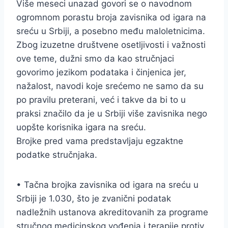
Više meseci unazad govori se o navodnom
ogromnom porastu broja zavisnika od igara na
sreću u Srbiji, a posebno među maloletnicima.
Zbog izuzetne društvene osetljivosti i važnosti
ove teme, dužni smo da kao stručnjaci
govorimo jezikom podataka i činjenica jer,
nažalost, navodi koje srećemo ne samo da su
po pravilu preterani, već i takve da bi to u
praksi značilo da je u Srbiji više zavisnika nego
uopšte korisnika igara na sreću.
Brojke pred vama predstavljaju egzaktne
podatke stručnjaka.
• Tačna brojka zavisnika od igara na sreću u
Srbiji je 1.030, što je zvanični podatak
nadležnih ustanova akreditovanih za programe
stručnog medicinskog vođenja i terapije protiv