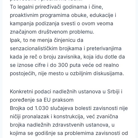
To legalni priređivači godinama i čine,
proaktivnim programima obuke, edukacije i
kampanja podizanja svesti o ovom veoma
značajnom društvenom problemu.
Ipak, to ne menja činjenicu da
senzacionalističkim brojkama i preterivanjima
kada je reč o broju zavisnika, koja idu dotle da
se iznose cifre i do 300 puta veće od realno
postojećih, nije mesto u ozbiljnim diskusijama.
Konkretni podaci nadležnih ustanova u Srbiji i
poređenje sa EU praksom
Brojka od 1.030 slučajeva bolesti zavisnosti nije
ničiji pronalazak i konstrukcija, već zvanična
brojka nadležnih zdravstvenih ustanova, u
kojima se godišnje sa problemima zavisnosti od