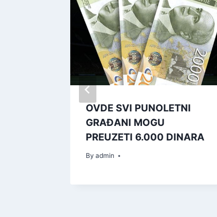
акић
OVDE SVI PUNOLETNI
авна
GRAĐANI MOGU
PREUZETI 6.000 DINARA
By
admin