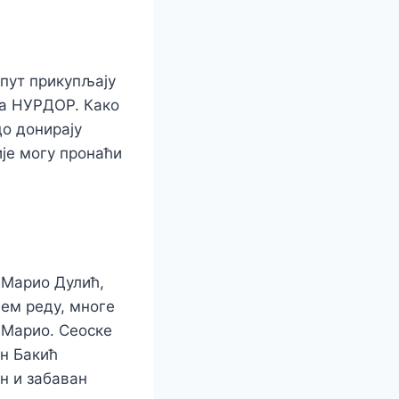
 пут прикупљају
ка НУРДОР. Како
до донирају
ије могу пронаћи
, Марио Дулић,
љем реду, многе
е Марио. Сеоске
ан Бакић
н и забаван