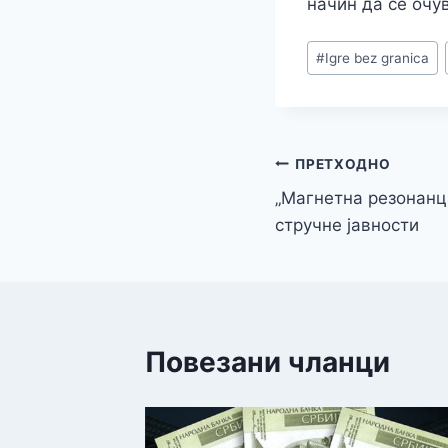
начин да се очу
Post
#
Igre bez granica
Tags:
Кретање
ПРЕТХОДНО
„Магнетна резонанц
чланка
стручне јавности
Повезани чланци