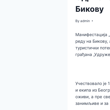
Бикову
By
admin
Манифестација „
реду на Бикову,
туристички поте
грађана „Удруже
Учествовало је 
и екипа из Беог
оживи, а пре св
занимљиве и за 