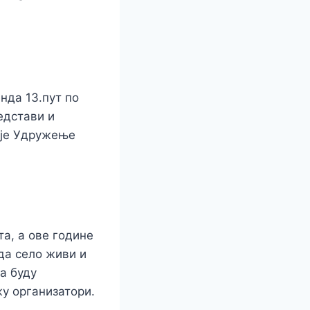
нда 13.пут по
едстави и
зује Удружење
та, а ове године
да село живи и
а буду
жу организатори.