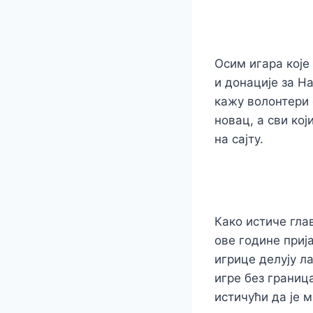
Осим игара које 
и донације за 
кажу волонтери 
новац, а сви ко
на сајту.
Како истиче гла
ове године приј
игрице делују л
игре без границ
истичући да је 