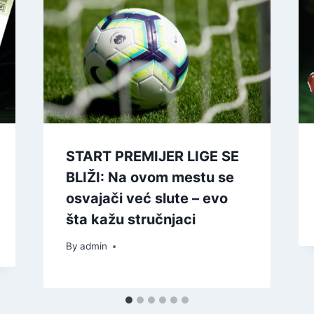
START PREMIJER LIGE SE
BLIŽI: Na ovom mestu se
osvajači već slute – evo
šta kažu stručnjaci
By
admin