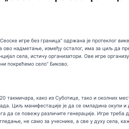
Сеоске игре без граница” одржана је протеклог вике
 а ово надметање, између осталог, има за циљ да пр
нцијал села, истичу организатори. Ове игре органи
ни покрећемо село” Биково.
120 такмичара, како из Суботице, тако и околних мес
рада. Циљ манифестације је да се омладина окупи и 
ега да се повежу различите генерације. Игре треба д
гледање, не само за учеснике, а све у духу села, ка