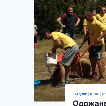
ГРАДОВИ
|
ИНФО
|
П
Одржане 