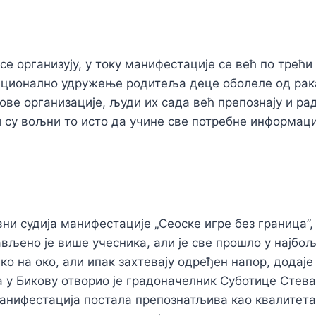
се организују, у току манифестације се већ по трећи
Национално удружење родитеља деце оболеле од ра
ове организације, људи их сада већ препознају и ра
ји су вољни то исто да учине све потребне информац
вни судија манифестације „Сеоске игре без граница”
ављено је више учесника, али је све прошло у најбо
ако на око, али ипак захтевају одређен напор, додај
а у Бикову отворио је градоначелник Суботице Стев
манифестација постала препознатљива као квалитета