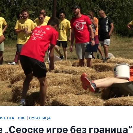
ОЧЕТНА
|
СВЕ
|
СУБОТИЦА
„Сеоске игре без граница”