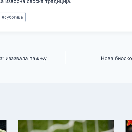
ва изворна сеоска традиција.
#
суботица
а“ изазвала пажњу
Нова биоско