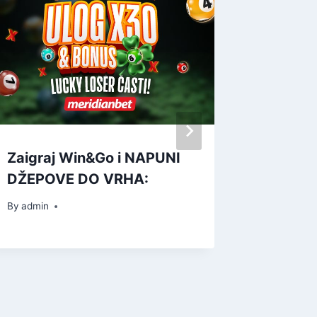
Zaigraj Win&Go i NAPUNI
Почиње
DŽEPOVE DO VRHA:
фести
By
admin
By
admin