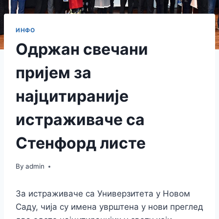
ИНФО
Одржан свечани
пријем за
најцитираније
истраживаче са
Стенфорд листе
By
admin
За истраживаче са Универзитета у Новом
Саду, чија су имена уврштена у нови преглед