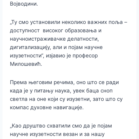
Војводини.
„Ту смо установили неколико важних поља –
доступност високог образовања и
научноистраживачке делатности,
дигитализацију, али и појам научне
изузетности“, изјавио је професор
Милошевић.
Према његовим речима, оно што се ради
када је у питању наука, увек баца сноп
светла на оне који су изузетни, зато што су
компас духовне навигације.
„Као друштво схватили смо да је појам
научне изузетности везан и за нашу