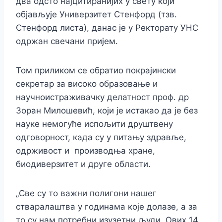
два одсто најцитиранијих у свету који
објављује Универзитет Стенфорд (тзв.
Стенфорд листа), данас је у Ректорату УНС
одржан свечани пријем.
Том приликом се обратио покрајински
секретар за високо образовање и
научноистраживачку делатност проф. др
Зоран Милошевић, који је истакао да је без
науке немогуће испољити друштвену
одговорност, када су у питању здравље,
одрживост и производња хране,
биодиверзитет и друге области.
„Све су то важни полигони нашег
стваралаштва у годинама које долазе, а за
то су нам потребни изузетни људи. Ових 14