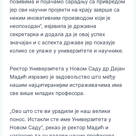
позивима и појачамо сарадњу са привредом
јер сви научни пројекти на крају заврше са
неким иновативним производом који је
неопоходан“, изјавила је државна
секретарка и додала да је овај успех
значајан и с аспекта државе јер показује
колико се улаже у универзитете и научнике.
Ректор Универзитета у Новом Саду др Дејан
Мадић изразио је задовољство што међу
нашим најцитиранијим истраживачима има
све више младих професора.
„Ово што сте ви урадили је наш велики
понос. Истакли сте име Универзитета у
Новом Саду“, рекао је ректор Мадић и
нагласио да су радови наших професора