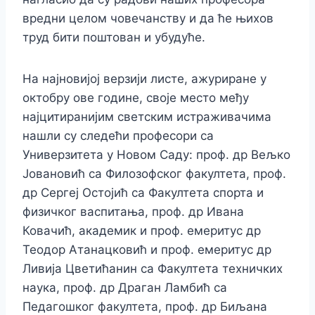
вредни целом човечанству и да ће њихов
труд бити поштован и убудуће.
На најновијој верзији листе, ажуриране у
октобру ове године, своје место међу
најцитиранијим светским истраживачима
нашли су следећи професори са
Универзитета у Новом Саду: проф. др Вељко
Јовановић са Филозофског факултета, проф.
др Сергеј Остојић са Факултета спорта и
физичког васпитања, проф. др Ивана
Ковачић, академик и проф. емеритус др
Теодор Атанацковић и проф. емеритус др
Ливија Цветићанин са Факултета техничких
наука, проф. др Драган Ламбић са
Педагошког факултета, проф. др Биљана