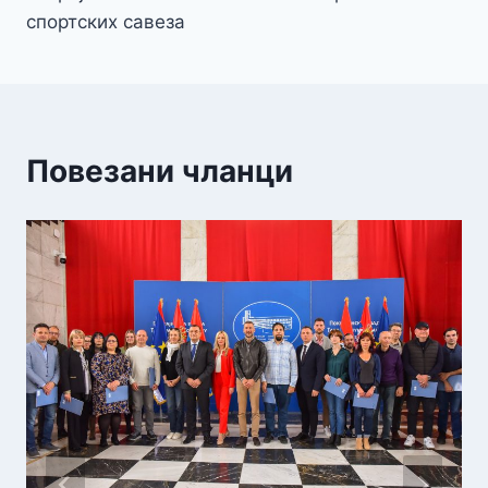
спортских савеза
Повезани чланци