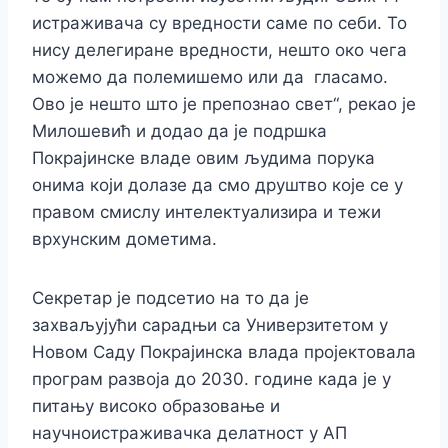
истраживача су вредности саме по себи. То
нису делегиране вредности, нешто око чега
можемо да полемишемо или да гласамо.
Ово је нешто што је препознао свет“, рекао је
Милошевић и додао да је подршка
Покрајинске владе овим људима порука
онима који долазе да смо друштво које се у
правом смислу интелектуализира и тежи
врхунским дометима.
Секретар је подсетио на то да је
захваљујући сарадњи са Универзитетом у
Новом Саду Покрајинска влада пројектовала
програм развоја до 2030. године када је у
питању високо образовање и
научноистраживачка делатност у АП