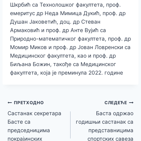
Шкрбић са Технолошког факултета, проф.
емеритус др Неда Мимица Дукић, проф. др
Душан Јаковетић, доц. др Стеван
Армаковић и проф. др Анте Вујић са
Природно-математичког факултета, проф. др
Момир Миков и проф. др Јован Ловренски са
Медицинског факултета, као и проф. др
Биљана Божин, такође са Медицинског
факултета, која је преминула 2022. године
Кретање
ПРЕТХОДНО
СЛЕДЕЋЕ
Састанак секретара
Баста одржао
чланка
Басте са
годишњи састанак са
председницима
представницима
покрајинских
спортских савеза