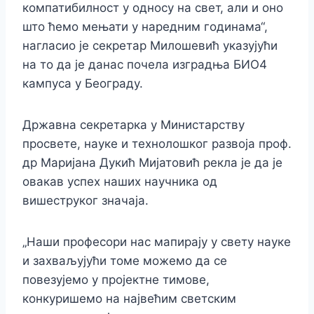
компатибилност у односу на свет, али и оно
што ћемо мењати у наредним годинама“,
нагласио је секретар Милошевић указујући
на то да је данас почела изградња БИО4
кампуса у Београду.
Државна секретарка у Министарству
просвете, науке и технолошког развоја проф.
др Маријана Дукић Мијатовић рекла је да је
овакав успех наших научника од
вишеструког значаја.
„Наши професори нас мапирају у свету науке
и захваљујући томе можемо да се
повезујемо у пројектне тимове,
конкуришемо на највећим светским