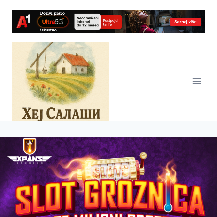
Skip
to
content