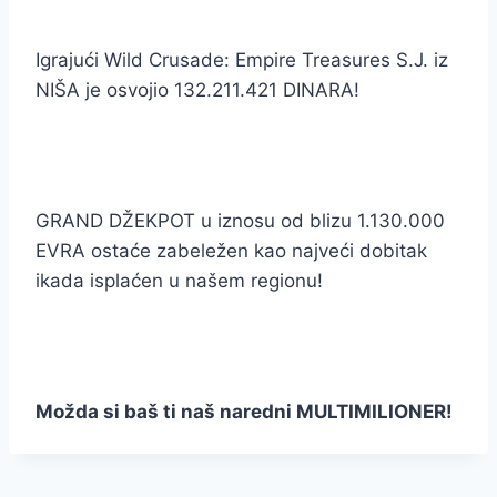
Igrajući Wild Crusade: Empire Treasures S.J. iz
NIŠA je osvojio 132.211.421 DINARA!
GRAND DŽEKPOT u iznosu od blizu 1.130.000
EVRA ostaće zabeležen kao najveći dobitak
ikada isplaćen u našem regionu!
Možda si baš ti naš naredni MULTIMILIONER!