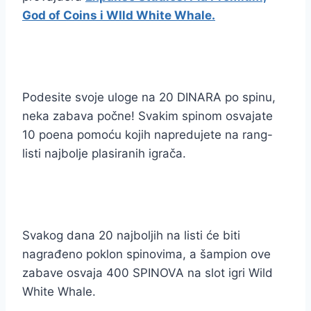
God of Coins i WIld White Whale.
Podesite svoje uloge na 20 DINARA po spinu,
neka zabava počne! Svakim spinom osvajate
10 poena pomoću kojih napredujete na rang-
listi najbolje plasiranih igrača.
Svakog dana 20 najboljih na listi će biti
nagrađeno poklon spinovima, a šampion ove
zabave osvaja 400 SPINOVA na slot igri Wild
White Whale.