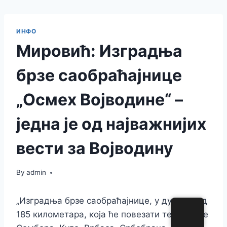
ИНФО
Мировић: Изградња
брзе саобраћајнице
„Осмех Војводине“ –
једна је од најважнијих
вести за Војводину
By
admin
„Изградња брзе саобраћајнице, у дужини од
185 километара, која ће повезати територије