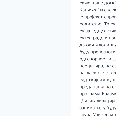
само наше домаћ
Кањижа“ и све з
је пројекат спро
родитеље. То су
су за једну акти
сутра раде и по
да ови млади љу
буду препознати 
одговорност и з
перципира, не с
нагласио је сек
садржајним култ
предавања на сл
програма Еразму
„Дигитализација
занимање у буд
група Универзит