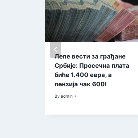
ади
Лепе вести за грађане
о
Србије: Просечна плата
а за
биће 1.400 евра, а
пензија чак 600!
By
admin