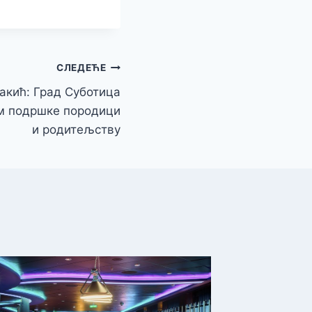
СЛЕДЕЋЕ
акић: Град Суботица
м подршке породици
и родитељству