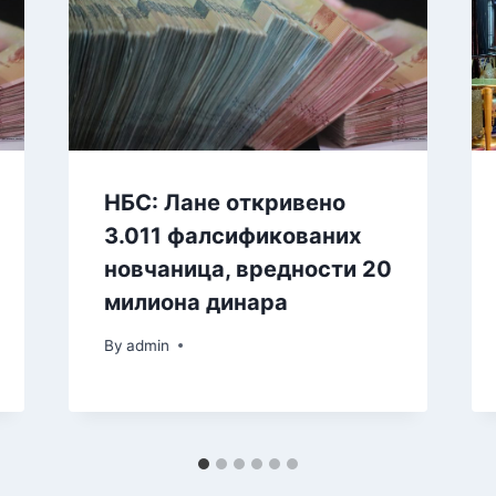
НБС: Лане откривено
3.011 фалсификованих
новчаница, вредности 20
милиона динара
By
admin