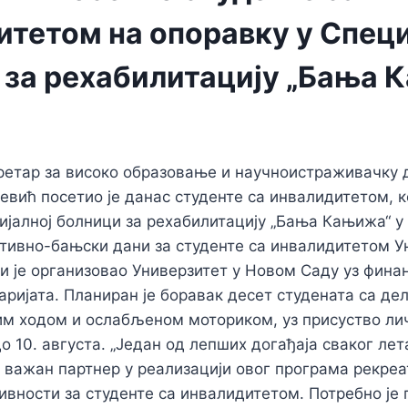
итетом на опоравку у Специ
 за рехабилитацију „Бања 
ретар за високо образовање и научноистраживачку 
вић посетио је данас студенте са инвалидитетом, ко
ијалној болници за рехабилитацију „Бања Кањижа“ у
тивно-бањски дани за студенте са инвалидитетом У
ји је организовао Универзитет у Новом Саду уз фина
аријата.
Планиран је боравак десет студената са де
м ходом и ослабљеном моториком, уз присуство ли
о 10. августа.
„Један од лепших догађаја сваког лет
е важан партнер у реализацији овог програма рекреа
ивности за студенте са инвалидитетом. Потребно је 