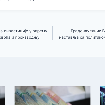
а инвестиције у опрему
Градоначелник Б
поврћа и производњу
наставља са политико