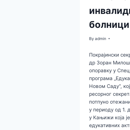
инвалид
болници
By
admin
Покрајински сек
др Зоран Милоше
опоравку у Спец
програма „Едука
Новом Саду“, ко
ресорног секрет
потпуно отежани
у периоду од 1. д
у Кањижи која ј
едукативних акт