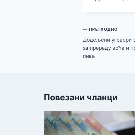
Кретање
ПРЕТХОДНО
Додељени уговори з
чланка
за прераду воћа и 
пива
Повезани чланци