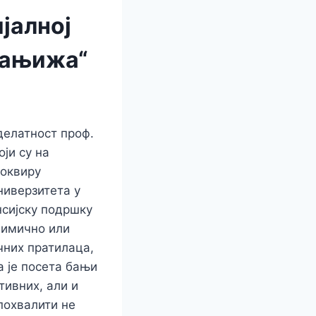
јалној
Кањижа“
делатност проф.
ји су на
 оквиру
ниверзитета у
нсијску подршку
лимично или
чних пратилаца,
а је посета бањи
тивних, али и
похвалити не