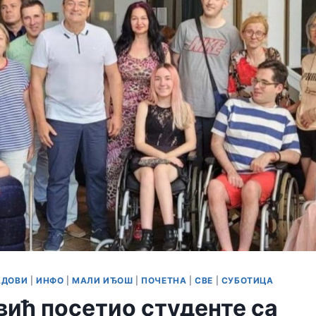
АДОВИ
|
ИНФО
|
МАЛИ ИЂОШ
|
ПОЧЕТНА
|
СВЕ
|
СУБОТИЦА
ић посетио студенте са