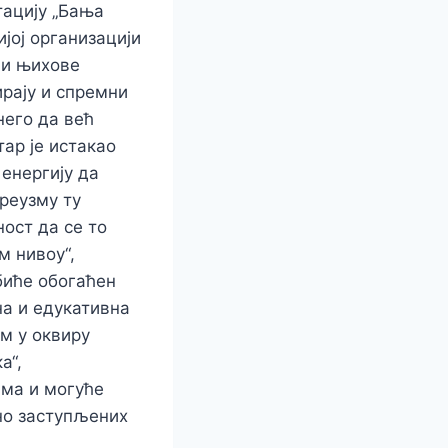
тацију „Бања
јој организацији
о и њихове
ирају и спремни
него да већ
ар је истакао
енергију да
реузму ту
ост да се то
м нивоу“,
биће обогаћен
а и едукативна
м у оквиру
а“,
има и могуће
но заступљених