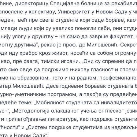
ине, директорицу Специјалне болнице за рехабили
апослене у колективу, Универзитет у Новом Саду у чи
веден, већ пре свега студенте који овде бораве, ка
 млади људи који су увелико помогли себи, они студ
внију улогу у друштву – не само да заврше факултет, 
могну другима“
, рекао је
проф. др Милошевић.
Секрет
ди иду храбро кроз живот, носећи са собом огромну 
као, пре свега, тимски играчи.
„Они су спремни да п
ато смо овде да подржимо њихову гласност и спремн
амо на образовном, него и на радном, професионано
ретар Милошевић.
Десетодневни боравак студената 
урно-уметничким програмом, а такође су предвиђен
едеће теме: „Мобилност студената са инвалидитето
с+“, „Методологија олакшаног учења енглеског језик
 и прилагођавање литературе, као подршка студент
ућности“ и „Систем подршке студентима из недовољ
ета у Новом Саду“.