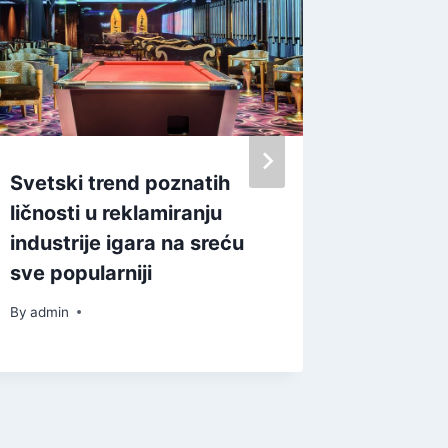
Svetski trend poznatih
Дани О
ličnosti u reklamiranju
Топола
industrije igara na sreću
By
admin
sve popularniji
By
admin