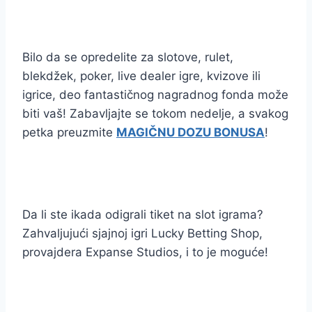
Bilo da se opredelite za slotove, rulet,
blekdžek, poker, live dealer igre, kvizove ili
igrice, deo fantastičnog nagradnog fonda može
biti vaš! Zabavljajte se tokom nedelje, a svakog
petka preuzmite
MAGIČNU DOZU BONUSA
!
Da li ste ikada odigrali tiket na slot igrama?
Zahvaljujući sjajnoj igri Lucky Betting Shop,
provajdera Expanse Studios, i to je moguće!