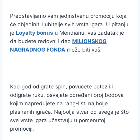
Predstavljamo vam jedinstvenu promociju koja
će objediniti ljubitelje svih vrsta igara. U pitanju
je
Loyalty bonus
u Meridianu, vaš zadatak je
da budete redovni i deo
MILIONSKOG
NAGRADNOG FONDA
može biti vaš!
Kad god odigrate spin, povučete potez ili
odigrate ruku, osvajate određeni broj bodova
kojim napredujete na rang-listi najbolje
plasiranih igrača. Najbolja stvar od svega je što
sve vrste igara učestvuju u pomenutoj
promociji.