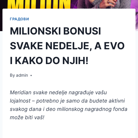
ГРАДОВИ
MILIONSKI BONUSI
SVAKE NEDELJE, A EVO
I KAKO DO NJIH!
By
admin
Meridian svake nedelje nagrađuje vašu
lojalnost – potrebno je samo da budete aktivni
svakog dana i deo milionskog nagradnog fonda
može biti vaš!