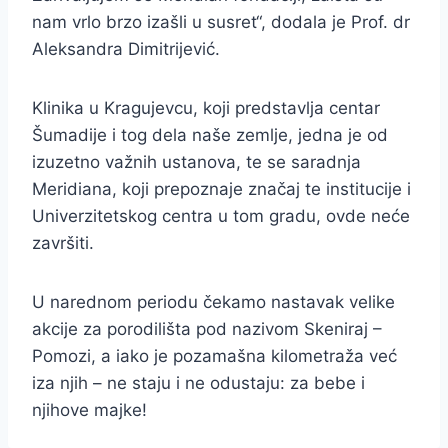
nam vrlo brzo izašli u susret“, dodala je Prof. dr
Aleksandra Dimitrijević.
Klinika u Kragujevcu, koji predstavlja centar
Šumadije i tog dela naše zemlje, jedna je od
izuzetno važnih ustanova, te se saradnja
Meridiana, koji prepoznaje značaj te institucije i
Univerzitetskog centra u tom gradu, ovde neće
završiti.
U narednom periodu čekamo nastavak velike
akcije za porodilišta pod nazivom Skeniraj –
Pomozi, a iako je pozamašna kilometraža već
iza njih – ne staju i ne odustaju: za bebe i
njihove majke!