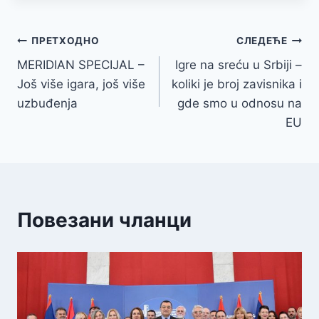
Кретање
ПРЕТХОДНО
СЛЕДЕЋЕ
MERIDIAN SPECIJAL –
Igre na sreću u Srbiji –
чланка
Još više igara, još više
koliki je broj zavisnika i
uzbuđenja
gde smo u odnosu na
EU
Повезани чланци