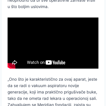
neophodno da bi sve operativne zahvate vršili
u što boljim uslovima.
„Ono što je karakteristično za ovaj aparat, jeste
da se radi o vakuum aspiratoru novije
generacije, koji ima praktično prigušivače buke,
tako da ne ometa rad lekara u operacionoj sali.
Zahvaljujem se Meridian fondaciji, zaista su