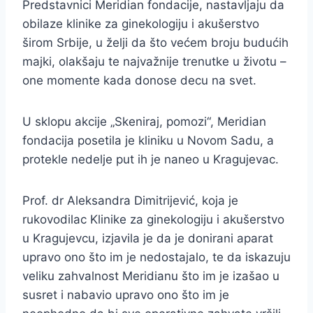
Predstavnici Meridian fondacije, nastavljaju da
obilaze klinike za ginekologiju i akušerstvo
širom Srbije, u želji da što većem broju budućih
majki, olakšaju te najvažnije trenutke u životu –
one momente kada donose decu na svet.
U sklopu akcije „Skeniraj, pomozi“, Meridian
fondacija posetila je kliniku u Novom Sadu, a
protekle nedelje put ih je naneo u Kragujevac.
Prof. dr Aleksandra Dimitrijević, koja je
rukovodilac Klinike za ginekologiju i akušerstvo
u Kragujevcu, izjavila je da je donirani aparat
upravo ono što im je nedostajalo, te da iskazuju
veliku zahvalnost Meridianu što im je izašao u
susret i nabavio upravo ono što im je