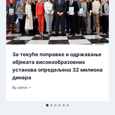
За текуће поправке и одржавање
објеката високообразовних
установа опредељена 32 милиона
динара
By
admin