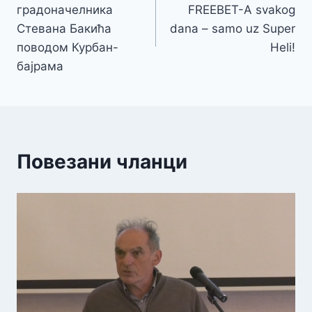
чланка
градоначелника
FREEBET-A svakog
Стевана Бакића
dana – samo uz Super
поводом Курбан-
Heli!
бајрама
Повезани чланци