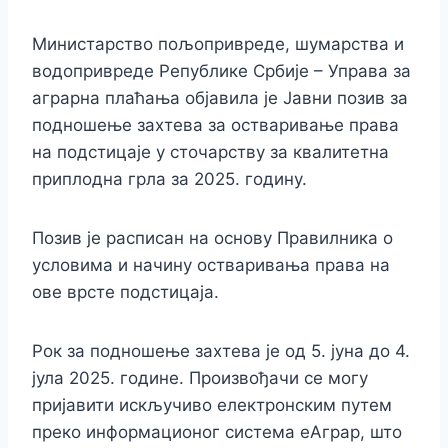
Министарство пољопривреде, шумарства и
водопривреде Републике Србије – Управа за
аграрна плаћања објавила је Јавни позив за
подношење захтева за остваривање права
на подстицаје у сточарству за квалитетна
приплодна грла за 2025. годину.
Позив је расписан на основу Правилника о
условима и начину остваривања права на
ове врсте подстицаја.
Рок за подношење захтева је од 5. јуна до 4.
јула 2025. године. Произвођачи се могу
пријавити искључиво електронским путем
преко информационог система еАграр, што