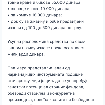
товне краве и бикове 55.000 динара;
• за овце и козе 10.000 динара;
• за крмаче 18.000 динара;
• док су за живину и рибе предвиђени
износи од 100 до 500 динара по грлу.
Укупна расположива средства по овом
јавном позиву износе преко осамнаест
милијарди динара.
Ова мера представља један од
најзначајнијих инструмената подршке
сточарству, чији је циљ да се унапређује
генетски потенцијал сточних фондова,
обезбеди стабилна и конкурентна
производња, повећа квалитет и безбедност