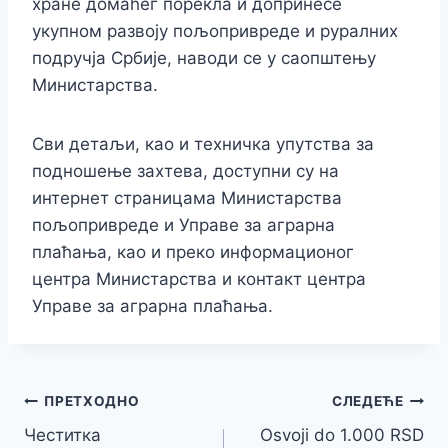
хране домаћег порекла и допринесе
укупном развоју пољопривреде и руралних
подручја Србије, наводи се у саопштењу
Министарства.
Сви детаљи, као и техничка упутства за
подношење захтева, доступни су на
интернет страницама Министарства
пољопривреде и Управе за аграрна
плаћања, као и преко информационог
центра Министарства и контакт центра
Управе за аграрна плаћања.
Кретање
ПРЕТХОДНО
СЛЕДЕЋЕ
Честитка
Osvoji do 1.000 RSD