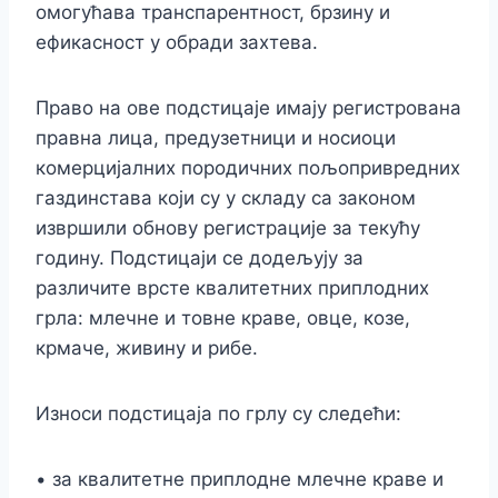
омогућава транспарентност, брзину и
ефикасност у обради захтева.
Право на ове подстицаје имају регистрована
правна лица, предузетници и носиоци
комерцијалних породичних пољопривредних
газдинстава који су у складу са законом
извршили обнову регистрације за текућу
годину. Подстицаји се додељују за
различите врсте квалитетних приплодних
грла: млечне и товне краве, овце, козе,
крмаче, живину и рибе.
Износи подстицаја по грлу су следећи:
• за квалитетне приплодне млечне краве и