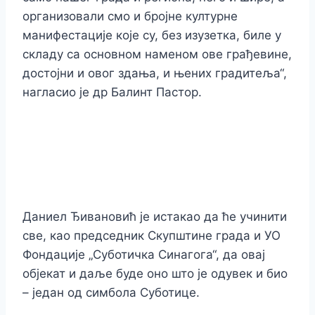
организовали смо и бројне културне
манифестације које су, без изузетка, биле у
складу са основном наменом ове грађевине,
достојни и овог здања, и њених градитеља“,
нагласио је др Балинт Пастор.
Даниел Ђивановић је истакао да ће учинити
све, као председник Скупштине града и УО
Фондације „Суботичка Синагога“, да овај
објекат и даље буде оно што је одувек и био
– један од симбола Суботице.