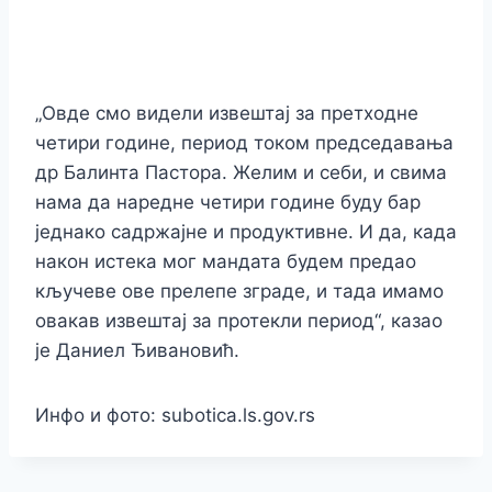
„Овде смо видели извештај за претходне
четири године, период током председавања
др Балинта Пастора. Желим и себи, и свима
нама да наредне четири године буду бар
једнако садржајне и продуктивне. И да, када
након истека мог мандата будем предао
кључеве ове прелепе зграде, и тада имамо
овакав извештај за протекли период“, казао
је Даниел Ђивановић.
Инфо и фото: subotica.ls.gov.rs