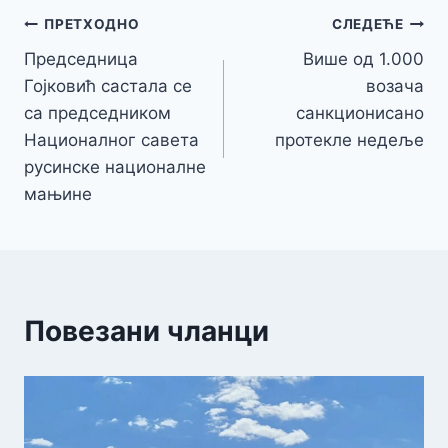
Кретање
ПРЕТХОДНО
СЛЕДЕЋЕ
Председница
Више од 1.000
чланка
Гојковић састала се
возача
са председником
санкционисано
Националног савета
протекле недеље
русинске националне
мањине
Повезани чланци