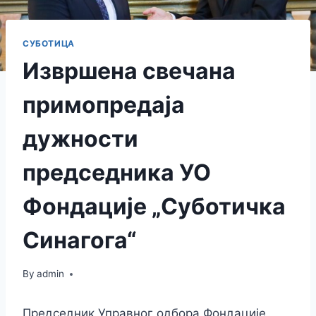
СУБОТИЦА
Извршена свечана
примопредаја
дужности
председника УО
Фондације „Суботичка
Синагога“
By
admin
Председник Управног одбора Фондације