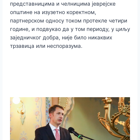
представницима и челницима јеврејске
општине на изузетно коректном,
партнерском односу током протекле четири
године, и подвукао да у том периоду, у циљу
заједничког добра, није било никаквих
трзавица или неспоразума.