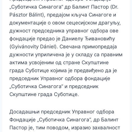
„Суботичка Синагога“ др Балинт Пастор (Dr.
Pásztor Bálint), предајом кључа Синагоге и
документације о овом сецесијском драгуљу,
дужност председника управног одбора ове
фондације предао је Даниелу Ђивановићу
(Gyivánovity Dániel). Свечана примопредаја
дужности уприличена је у складу са правним
актима усвојеним од стране Скупштине
града Суботице којима је предвиђено да је
председник Управног одбора фондације
„Суботичка Синагога“ и председник
Скупштине града Суботице.
Досадашњи председник Управног одбора
Фондације „Суботичка Синагога”, др Балинт
Пастор је, тим поводом, изразио захвалност