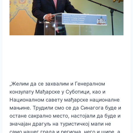
„Желим да се захвалим и Генералном
конзулату Мађарске у Суботици, као и
Националном савету мађарске националне
мањине. Трудили смо се да Синагога буде и
остане сакрално место, настојали да буде и
значајан драгуљ на туристичкој мапи не
само нашег града и региона, него и шире, а