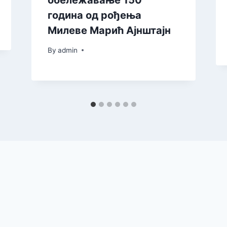
обележавање 150
година од рођења
Милеве Марић Ајнштајн
By
admin