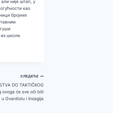
али није штап, у
могућности као
ници бројних
ставним
 гуши
 из школе.
СЛЕДЕЋЕ
JSTVA DO TAKTIČKOG
voga će sve oči biti
 u Gvardiolu i Inzagija