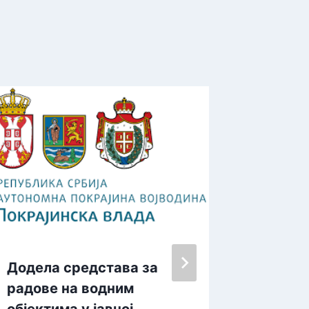
Ne čeka
preuzm
i započ
By
admin
Додела средстава за
радове на водним