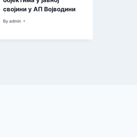
објектима у јавној
својини у АП Војводини
By
admin