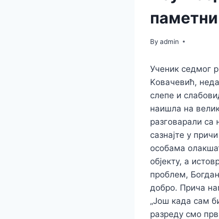
паметни 
By
admin
Ученик седмог р
Kовачевић, неда
слепе и слабови
наишла на велик
разговарали са њ
сазнајте у прич
особама олакшат
објекту, а исто
проблем, Богдан
добро. Прича на
„Још када сам б
разреду смо прв