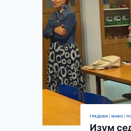
ГРАДОВИ
|
ИНФО
|
П
Изум се