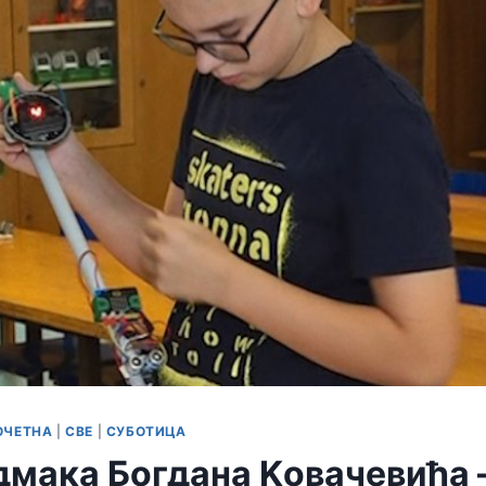
ОЧЕТНА
|
СВЕ
|
СУБОТИЦА
дмака Богдана Kовачевића 