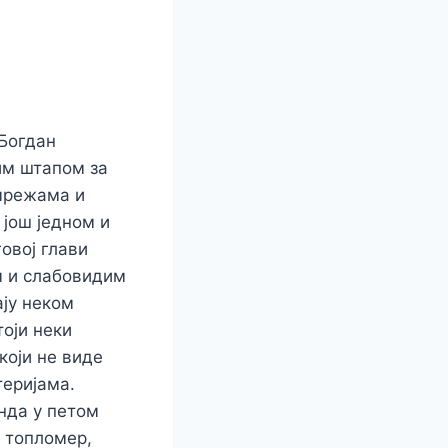
 Богдан
им штапом за
 мрежама и
 још једном и
говој глави
им и слабовидим
ају неком
оји неки
који не виде
теријама.
онда у петом
 топломер,