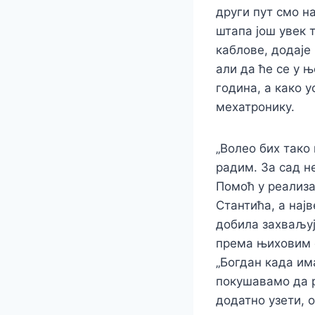
други пут смо н
штапа још увек 
каблове, додаје 
али да ће се у 
година, а како 
мехатронику.
„Волео бих тако
радим. За сад н
Помоћ у реализа
Стантића, а нај
добила захваљуј
према њиховим с
„Богдан када им
покушавамо да р
додатно узети, 