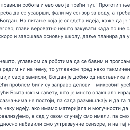
аправили робота и ево ово је трећи пут.“ Прототип њ
треба да се усаврши, фали му сензор за воду, а треб
Богдан. На питање која је следећа идеја, каже да је
његовој глави вероватно нешто закувати када почне 
ускоро и завршава основну школу, даље планира да 
 нешто, углавном са роботима да се бавим и прогр
е радим ни на чему, то углавном пред неко такмиче
цији своје замисли, Богдан је добио од наставника 
већи проблем били су заправо делови – микробит уређ
ући Британском савету, што је много олакшало изра
азнањима не постоји, па сада размишљају и да га п
а неку идеју, ако имамо материјала и могучности да
еализујемо, е сад у овом случају смо имали, па см
односно набавили смо ултразвучне сензоре, и на тај