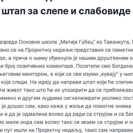
штап за слепе и слабовиде
азреда Основне школе „Матија Губец“ из Таванкута,
вно се на Пројектној недељи представио са паметн
де, а прича о њему ођекнула је нашим друштвеним
и број позитивних коментара. Посетили смо Богдана
еговим ментором, а који се све изуми „кувају“ у ње
и која следи. На идеју да направи штап који ће слеп
и живот тако што ће их упозорити да се приближав
времено и другим људима сигнализирати уколико пост
 је дошао сам, како каже у жељи да помогне онима 
м и да је одмалена волео да ради са струјом и са ба
ио мали онда сам волео тако се зезам са струјом и 
и пут ишли на Пројектну недељу, тамо сам направио