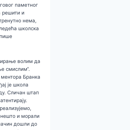
еговог паметног
а решити и
 тренутно нема,
следећа школска
упише
амирање волим да
ње смислим“.
и ментора Бранка
ај је школа
ду. Сличан штап
атентирају.
 реализујемо,
о нешто и морали
 начин дошли до