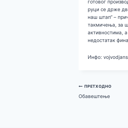
готовог производ
руци се држе дв
наш штап“ – при
такмичења, за ш
активностима, а
недостатак фина
Инфо: vojvodjans
Кретање
ПРЕТХОДНО
Обавештење
чланка