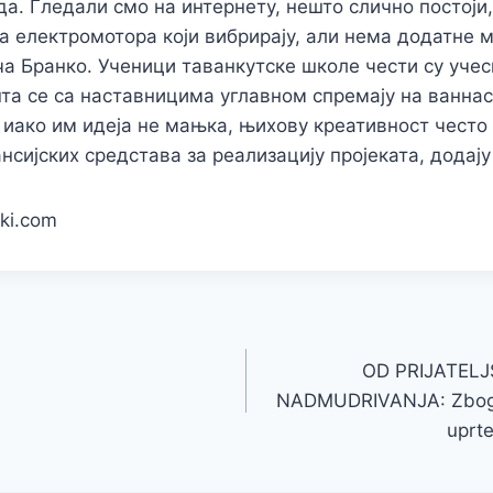
а. Гледали смо на интернету, нешто слично постоји, 
а електромотора који вибрирају, али нема додатне 
ча Бранко. Ученици таванкутске школе чести су учес
та се са наставницима углавном спремају на ванна
 иако им идеја не мањка, њихову креативност често
нсијских средстава за реализацију пројеката, додају
ki.com
OD PRIJATEL
NADMUDRIVANJA: Zbog o
uprte