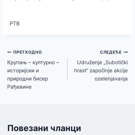
РТВ
Кретање
ПРЕТХОДНО
СЛЕДЕЋЕ
Крупањ – културно –
Udruženje „Subotički
чланка
историјски и
hrast“ započinje akcije
природни бисер
ozelenjavanja
Рађевине
Повезани чланци