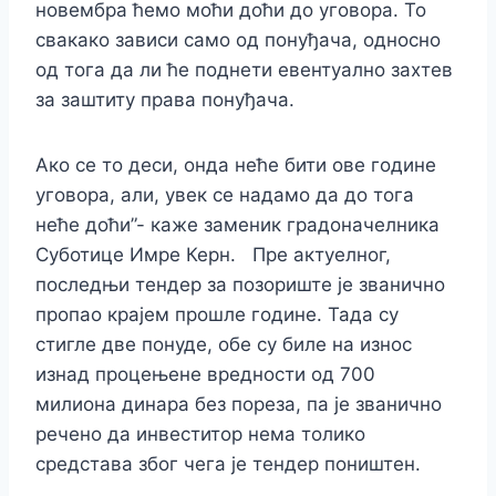
новембра ћемо моћи доћи до уговора. То
свакако зависи само од понуђача, односно
од тога да ли ће поднети евентуално захтев
за заштиту права понуђача.
Ако се то деси, онда неће бити ове године
уговора, али, увек се надамо да до тога
неће доћи”- каже заменик градоначелника
Суботице Имре Керн. Пре актуелног,
последњи тендер за позориште је званично
пропао крајем прошле године. Тада су
стигле две понуде, обе су биле на износ
изнад процењене вредности од 700
милиона динара без пореза, па је званично
речено да инвеститор нема толико
средстава због чега је тендер поништен.