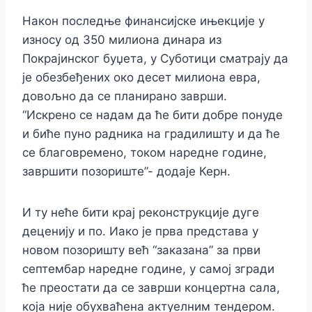
Након последње финансијске ињекције у
износу од 350 милиона динара из
Покрајинског буџета, у Суботици сматрају да
је обезбеђених око десет милиона евра,
довољно да се планирано заврши.
“Искрено се надам да ће бити добре понуде
и биће пуно радника на градилишту и да ће
се благовремено, током наредне године,
завршити позориште”- додаје Керн.
И ту неће бити крај реконструкције дуге
деценију и по. Иако је прва представа у
новом позоришту већ “заказана” за први
септембар наредне године, у самој згради
ће преостати да се заврши концертна сала,
која није обухваћена актуелним тендером.