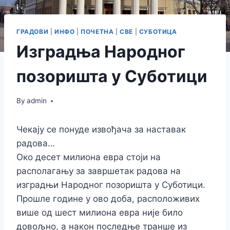
ГРАДОВИ
|
ИНФО
|
ПОЧЕТНА
|
СВЕ
|
СУБОТИЦА
Изградња Народног
позоришта у Суботици
By
admin
Чекају се понуде извођача за наставак
радова…
Око десет милиона евра стоји на
располагању за завршетак радова на
изградњи Народног позоришта у Суботици.
Прошле године у ово доба, расположивих
више од шест милиона евра није било
довољно, а након последње транше из