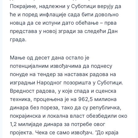
Покрајине, надлежни у Суботици верују да
ће и поред инфлације сада бити довољно
новца да се испуни дато обећање – прва
представа у новој згради за следећи Дан
града.
Мање од десет дана остало је
потенцијалним извођачима да поднесу
понуде на тендер за наставак радова на
изградњи Народног позоришта у Суботици.
Вредност радова, у које спада и сценска
техника, процењена је на 962,5 милиона
динара без пореза, тако да су републичка,
покрајинска и локална власт обезбедили око
1,2 милијаде динара за потребе овог
пројекта. Чека се само извођач. ”До краја