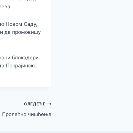
ћева.
по Новом Саду,
е и да промовишу
вани
блокадери
ца Покрајинске
СЛЕДЕЋЕ
Пролећно чишћење