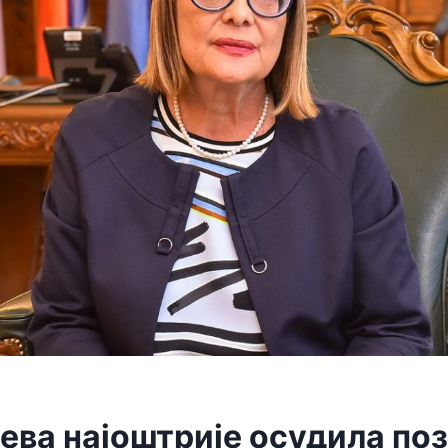
ева најоштрије осудила поз