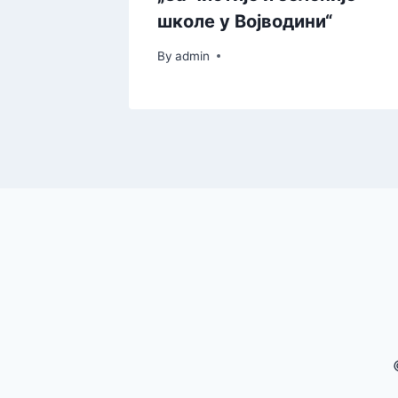
школе у Војводини“
By
admin