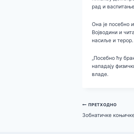
рад и васпитање,
Она је посебно 
Војводини и чит
насиље и терор.
„Посебно ћу бра
нападају физичк
владе.
Кретање
ПРЕТХОДНО
Зобнатичке коњичке
чланка