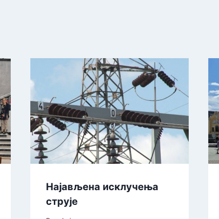
Најављена исклучења
струје