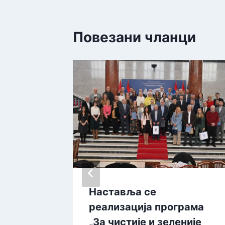
Повезани чланци
ИЧЕ:
Наставља се
ош у
реализација програма
„За чистије и зеленије