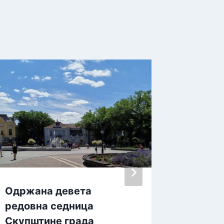
Одржана девета
Апел М
редовна седница
траву 
Скупштине града
време 