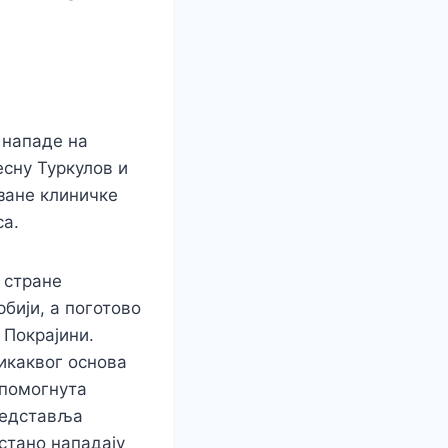
 нападе на
есну Туркулов и
азане клиничке
са.
 стране
рбији, а поготово
ј
П
окрајини.
икаквог основа
тпомогнута
редставља
стано нападају