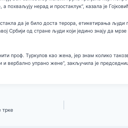
 а похваљују нерад и простаклук“, казала је Гојкови
истакла да је било доста терора, етикетирања људи 
авој Србији од стране људи који једино знају да мрз
нити проф. Туркулов као жена, јер знам колико т
акоз
и и вербално упрано жене“, закључила је председни
 трке