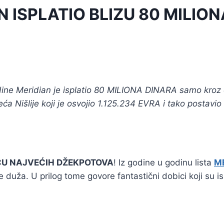
N ISPLATIO BLIZU 80 MILION
ine Meridian je isplatio 80 MILIONA DINARA samo kroz
seća Nišlije koji je osvojio 1.125.234 EVRA i tako postavio
U NAJVEĆIH DŽEKPOTOVA
! Iz godine u godinu lista
M
e duža. U prilog tome govore fantastični dobici koji su i