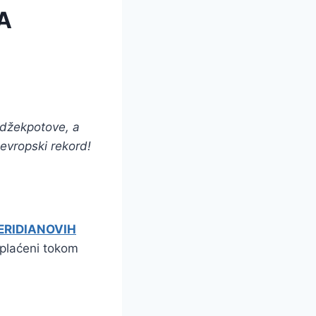
A
 džekpotove, a
 evropski rekord!
ERIDIANOVIH
splaćeni tokom