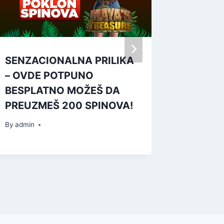
SENZACIONALNA PRILIKA
EUFORI
– OVDE POTPUNO
ZAHVAT
BESPLATNO MOŽEŠ DA
BALKAN
PREUZMEŠ 200 SPINOVA!
džekpot
ne smet
By
admin
By
admin