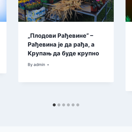
„Плодови Рађевине“ –
Рађевина је да рађа, а
Крупањ да буде крупно
By
admin