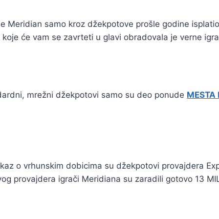
a je Meridian samo kroz džekpotove prošle godine isplat
koje će vam se zavrteti u glavi obradovala je verne igra
ndardni, mrežni džekpotovi samo su deo ponude
MESTA 
dokaz o vrhunskim dobicima su džekpotovi provajdera Ex
ovog provajdera igrači Meridiana su zaradili gotovo 13 