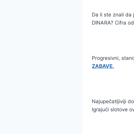
Da li ste znali d
DINARA? Cifra od 
Progresivni, sta
ZABAVE.
Najupečatljiviji 
Igrajući slotove 