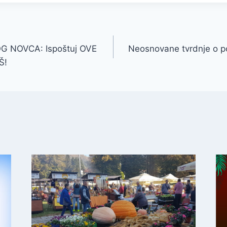
G NOVCA: Ispoštuj OVE
Neosnovane tvrdnje o po
Š!