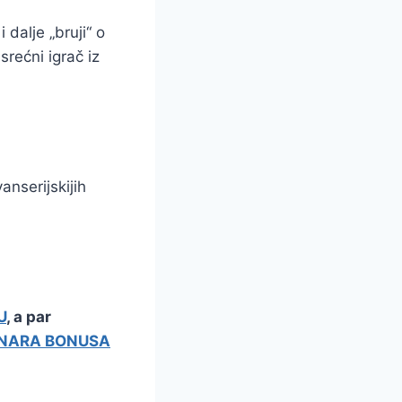
 dalje „bruji“ o
rećni igrač iz
anserijskijih
U
, a par
INARA BONUSA