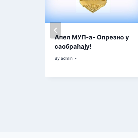
Апел МУП-а- Опрезно у
 čeka
саобраћају!
LICA –
By
admin
veći