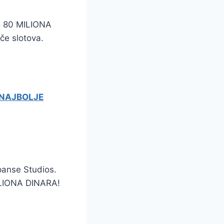
io 80 MILIONA
če slotova.
NAJBOLJE
panse Studios.
MILIONA DINARA!