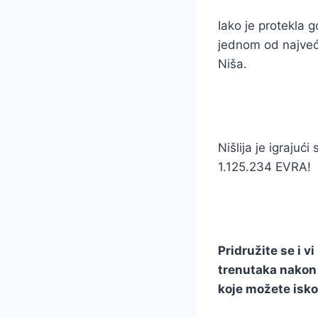
Iako je protekla g
jednom od najveći
Niša.
Nišlija je igrajuć
1.125.234 EVRA!
Pridružite se i v
trenutaka nako
koje možete iskori