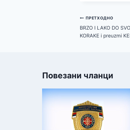
Кретање
ПРЕТХОДНО
BRZO I LAKO DO SVO
чланка
KORAKE i preuzmi KE
Повезани чланци