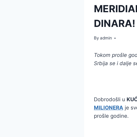
MERIDIA
DINARA!
By
admin
Tokom prošle god
Srbija se i dalje 
Dobrodošli u
KUĆ
MILIONERA
je sv
prošle godine.