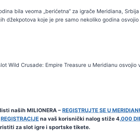
odina bila veoma „berićetna“ za igrače Meridiana, Srbija i
h džekpotova koje je pre samo nekoliko godina osvojio s
i slot Wild Crusade: Empire Treasure u Meridianu osvojio v
i listi naših MILIONERA –
REGISTRUJTE SE U MERIDIAN
n
REGISTRACIJE
na vaš korisnički nalog stiže 4
.000 D
stiti za slot igre i sportske tikete.