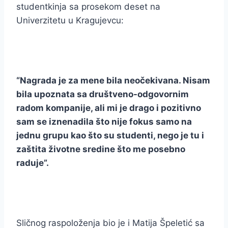
studentkinja sa prosekom deset na
Univerzitetu u Kragujevcu:
“Nagrada je za mene bila neočekivana. Nisam
bila upoznata sa društveno-odgovornim
radom kompanije, ali mi je drago i pozitivno
sam se iznenadila što nije fokus samo na
jednu grupu kao što su studenti, nego je tu i
zaštita životne sredine što me posebno
raduje”.
Sličnog raspoloženja bio je i Matija Špeletić sa