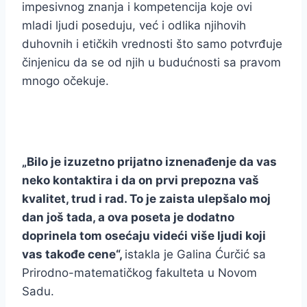
impesivnog znanja i kompetencija koje ovi
mladi ljudi poseduju, već i odlika njihovih
duhovnih i etičkih vrednosti što samo potvrđuje
činjenicu da se od njih u budućnosti sa pravom
mnogo očekuje.
„Bilo je izuzetno prijatno iznenađenje da vas
neko kontaktira i da on prvi prepozna vaš
kvalitet, trud i rad. To je zaista ulepšalo moj
dan još tada, a ova poseta je dodatno
doprinela tom osećaju videći više ljudi koji
vas takođe cene“,
istakla je Galina Ćurčić sa
Prirodno-matematičkog fakulteta u Novom
Sadu.