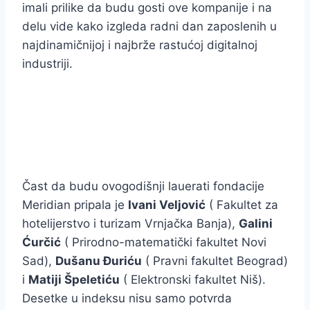
imali prilike da budu gosti ove kompanije i na
delu vide kako izgleda radni dan zaposlenih u
najdinamičnijoj i najbrže rastućoj digitalnoj
industriji.
Čast da budu ovogodišnji lauerati fondacije
Meridian pripala je
Ivani Veljović
( Fakultet za
hotelijerstvo i turizam Vrnjačka Banja),
Galini
Ćurčić
( Prirodno-matematički fakultet Novi
Sad),
Dušanu Đuriću
( Pravni fakultet Beograd)
i
Matiji Špeletiću
( Elektronski fakultet Niš).
Desetke u indeksu nisu samo potvrda