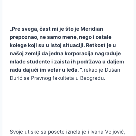
„Pre svega, čast mi je što je Meridian
prepoznao, ne samo mene, nego i ostale
kolege koji su u istoj situaciji. Retkost je u
našoj zemlji da jedna korporacija nagrađuje
mlade studente i zaista ih podržava u daljem
radu dajući im vetar u leđa. “,
rekao je Dušan
Đurić sa Pravnog fakulteta u Beogradu.
Svoje utiske sa posete iznela je i Ivana Veljović,