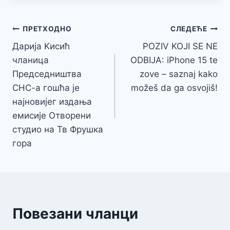
Кретање
ПРЕТХОДНО
СЛЕДЕЋЕ
Дарија Kисић
POZIV KOJI SE NE
чланка
чланица
ODBIJA: iPhone 15 te
Председништва
zove – saznaj kako
СНС-а гошћа је
možeš da ga osvojiš!
најновијег издања
емисије Отворени
студио на Тв Фрушка
гора
Повезани чланци