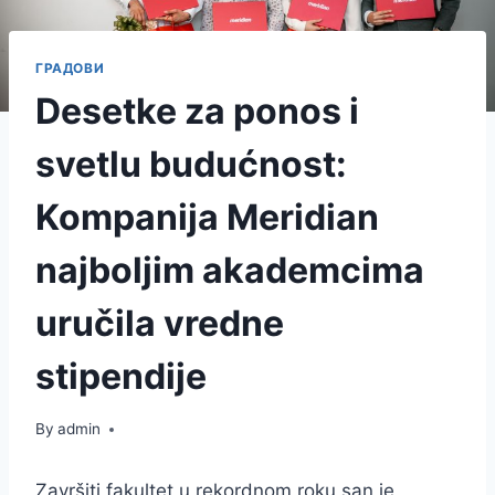
ГРАДОВИ
Desetke za ponos i
svetlu budućnost:
Kompanija Meridian
najboljim akademcima
uručila vredne
stipendije
By
admin
Završiti fakultet u rekordnom roku san je