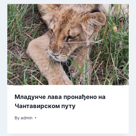
Младунче лава пронађено на
Чантавирском путу
By
admin