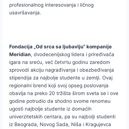
profesionalnog interesovanja i ličnog
usavršavanja.
Fondacija „Od srca sa ljubavlju“ kompanije
Meridian
, dvodecenijskog lidera i priređivača
igara na sreću, već četvrtu godinu zaredom
sprovodi akciju nagrađivanja i obezbeđivanja
stipendija za najbolje studente u zemlji. Ovaj
regionalni brend koji svoj opseg poslovanja
obavlja na preko 20 tržišta širom sveta se i ove
godine potrudio da shodno svome renomeu
ugosti najbolje studente iz domaćih
univerzitetskih centara, pa su najbolji studenti
iz Beograda, Novog Sada, Niša i Kragujevca