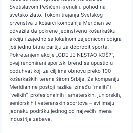
Svetislavom Pešićem krenuli u pohod na
svetsko zlato. Tokom trajanja Svetskog
prvenstva u košarci kompanija Meridian se
odvažila da pokrene jedinstvenu košarkašku
akciju i zajedno sa lokalnom zajednicom odigra
još jednu bitnu partiju za dobrobit sporta.
Pokretanjem akcije „GDE JE NESTAO KOŠ?“,
ovaj renomirani sportski brend se upustio u
poduhvat koji za cilj ima obnovu preko 100
košarkaških terena širom Srbije. Za kompaniju
Meridian ne postoji razlika između “malih” i
“velikih”, profesionalnih i amaterskih, juniorskih,
seniorskih i veteranskih sportova – svi imaju
jednaku podršku jednog od najvećih imena
industrije zabave.