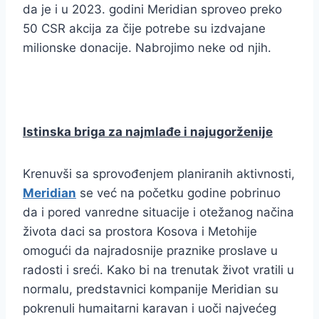
da je i u 2023. godini Meridian sproveo preko
50 CSR akcija za čije potrebe su izdvajane
milionske donacije. Nabrojimo neke od njih.
Istinska briga za najmlađe i najugorženije
Krenuvši sa sprovođenjem planiranih aktivnosti,
Meridian
se već na početku godine pobrinuo
da i pored vanredne situacije i otežanog načina
života daci sa prostora Kosova i Metohije
omogući da najradosnije praznike proslave u
radosti i sreći. Kako bi na trenutak život vratili u
normalu, predstavnici kompanije Meridian su
pokrenuli humaitarni karavan i uoči najvećeg