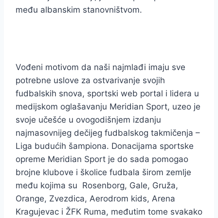
među albanskim stanovništvom.
Vođeni motivom da naši najmlađi imaju sve
potrebne uslove za ostvarivanje svojih
fudbalskih snova, sportski web portal i lidera u
medijskom oglašavanju Meridian Sport, uzeo je
svoje učešće u ovogodišnjem izdanju
najmasovnijeg dečijeg fudbalskog takmičenja –
Liga budućih šampiona. Donacijama sportske
opreme Meridian Sport je do sada pomogao
brojne klubove i školice fudbala širom zemlje
među kojima su Rosenborg, Gale, Gruža,
Orange, Zvezdica, Aerodrom kids, Arena
Kragujevac i ŽFK Ruma, međutim tome svakako