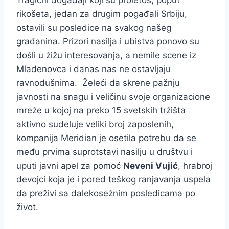
rikošeta, jedan za drugim pogađali Srbiju,
ostavili su posledice na svakog našeg
građanina. Prizori nasilja i ubistva ponovo su
došli u žižu interesovanja, a nemile scene iz
Mladenovca i danas nas ne ostavljaju
ravnodušnima. Želeći da skrene pažnju
javnosti na snagu i veličinu svoje organizacione
mreže u kojoj na preko 15 svetskih tržišta
aktivno sudeluje veliki broj zaposlenih,
kompanija Meridian je osetila potrebu da se
među prvima suprotstavi nasilju u društvu i
uputi javni apel za pomoć
Neveni Vujić
, hrabroj
devojci koja je i pored teškog ranjavanja uspela
da preživi sa dalekosežnim posledicama po
život.