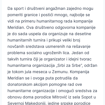
Da sport i društveni angažman zajedno mogu
pomeriti granice i postići mnogo, najbolje se
vidi na primeru humanitarnog rada kompanije
Meridian. Ova društveno odgovorna kompanije
je do sada uspela da organizuje na desetine
humanitarnih turnira i prikupi veliki broj
novčanih sredstava usmerenih na rešavanje
problema socialno ugroženih lica. Jedan od
takvih turnira čiji je organizator i idejni tvorac
humanitarna organizacija „Srbi za Srbe“, održan
je tokom jula meseca u Zemunu. Kompanija
Meridian se i ovoga puta potrudila da
donatorskom akcijom pomogne rad ove
humanitarne organizacije i omogući sredstva za
obnovu doma porodice Mitrović iz sela Sopot u
Severnoj Makedoniji, jedine srpske porodice