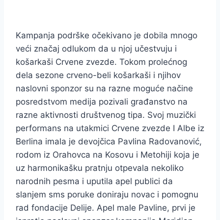
Kampanja podrške očekivano je dobila mnogo
veći značaj odlukom da u njoj učestvuju i
košarkaši Crvene zvezde. Tokom prolećnog
dela sezone crveno-beli košarkaši i njihov
naslovni sponzor su na razne moguće načine
posredstvom medija pozivali građanstvo na
razne aktivnosti društvenog tipa. Svoj muzički
performans na utakmici Crvene zvezde I Albe iz
Berlina imala je devojčica Pavlina Radovanović,
rodom iz Orahovca na Kosovu i Metohiji koja je
uz harmonikašku pratnju otpevala nekoliko
narodnih pesma i uputila apel publici da
slanjem sms poruke doniraju novac i pomognu
rad fondacije Delije. Apel male Pavline, prvi je