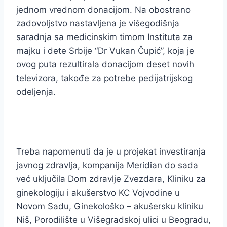
jednom vrednom donacijom. Na obostrano
zadovoljstvo nastavljena je višegodišnja
saradnja sa medicinskim timom Instituta za
majku i dete Srbije “Dr Vukan Čupić”, koja je
ovog puta rezultirala donacijom deset novih
televizora, takođe za potrebe pedijatrijskog
odeljenja.
Treba napomenuti da je u projekat investiranja
javnog zdravlja, kompanija Meridian do sada
već uključila Dom zdravlje Zvezdara, Kliniku za
ginekologiju i akušerstvo KC Vojvodine u
Novom Sadu, Ginekološko – akušersku kliniku
Niš, Porodilište u Višegradskoj ulici u Beogradu,