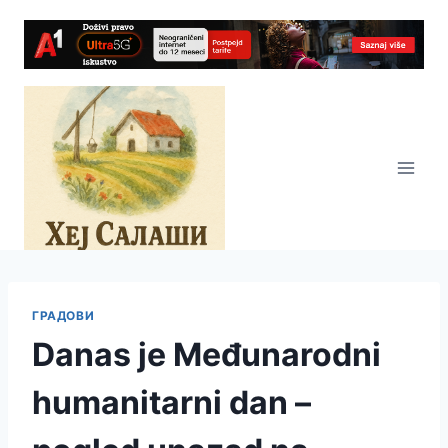
Skip
to
content
ГРАДОВИ
Danas je Međunarodni
humanitarni dan –