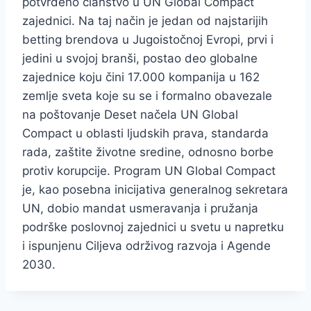
potvrđeno članstvo u UN Global Compact
zajednici. Na taj način je jedan od najstarijih
betting brendova u Jugoistočnoj Evropi, prvi i
jedini u svojoj branši, postao deo globalne
zajednice koju čini 17.000 kompanija u 162
zemlje sveta koje su se i formalno obavezale
na poštovanje Deset načela UN Global
Compact u oblasti ljudskih prava, standarda
rada, zaštite životne sredine, odnosno borbe
protiv korupcije. Program UN Global Compact
je, kao posebna inicijativa generalnog sekretara
UN, dobio mandat usmeravanja i pružanja
podrške poslovnoj zajednici u svetu u napretku
i ispunjenu Ciljeva održivog razvoja i Agende
2030.