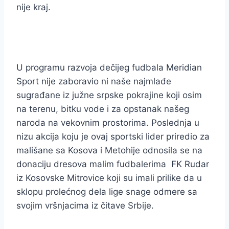
nije kraj.
U programu razvoja dečijeg fudbala Meridian
Sport nije zaboravio ni naše najmlađe
sugrađane iz južne srpske pokrajine koji osim
na terenu, bitku vode i za opstanak našeg
naroda na vekovnim prostorima. Poslednja u
nizu akcija koju je ovaj sportski lider priredio za
mališane sa Kosova i Metohije odnosila se na
donaciju dresova malim fudbalerima FK Rudar
iz Kosovske Mitrovice koji su imali prilike da u
sklopu prolećnog dela lige snage odmere sa
svojim vršnjacima iz čitave Srbije.