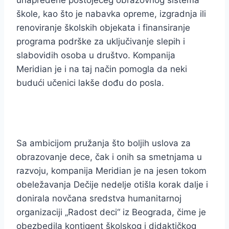
škole, kao što je nabavka opreme, izgradnja ili
renoviranje školskih objekata i finansiranje
programa podrške za uključivanje slepih i
slabovidih osoba u društvo. Kompanija
Meridian je i na taj način pomogla da neki
budući učenici lakše dođu do posla.
Sa ambicijom pružanja što boljih uslova za
obrazovanje dece, čak i onih sa smetnjama u
razvoju, kompanija Meridian je na jesen tokom
obeležavanja Dečije nedelje otišla korak dalje i
donirala novčana sredstva humanitarnoj
organizaciji „Radost deci“ iz Beograda, čime je
obezbedila kontigent školskog i didaktičkog