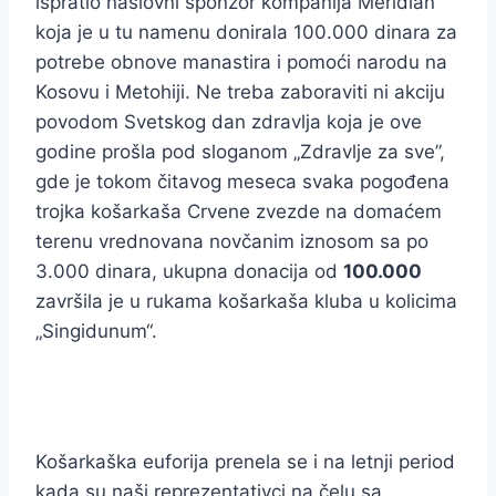
ispratio naslovni sponzor kompanija Meridian
koja je u tu namenu donirala 100.000 dinara za
potrebe obnove manastira i pomoći narodu na
Kosovu i Metohiji. Ne treba zaboraviti ni akciju
povodom Svetskog dan zdravlja koja je ove
godine prošla pod sloganom „Zdravlje za sve”,
gde je tokom čitavog meseca svaka pogođena
trojka košarkaša Crvene zvezde na domaćem
terenu vrednovana novčanim iznosom sa po
3.000 dinara, ukupna donacija od
100.000
završila je u rukama košarkaša kluba u kolicima
„Singidunum“.
Košarkaška euforija prenela se i na letnji period
kada su naši reprezentativci na čelu sa