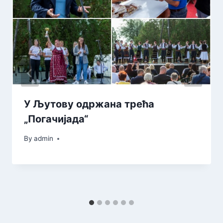
У Љутову одржана трећа
„Погачијада“
By
admin