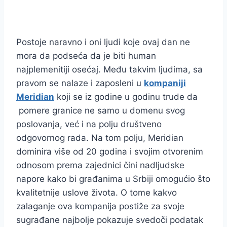
Postoje naravno i oni ljudi koje ovaj dan ne
mora da podseća da je biti human
najplemenitiji osećaj. Među takvim ljudima, sa
pravom se nalaze i zaposleni u
kompaniji
Meridian
koji se iz godine u godinu trude da
pomere granice ne samo u domenu svog
poslovanja, već i na polju društveno
odgovornog rada. Na tom polju, Meridian
dominira više od 20 godina i svojim otvorenim
odnosom prema zajednici čini nadljudske
napore kako bi građanima u Srbiji omogućio što
kvalitetnije uslove života. O tome kakvo
zalaganje ova kompanija postiže za svoje
sugrađane najbolje pokazuje svedoči podatak