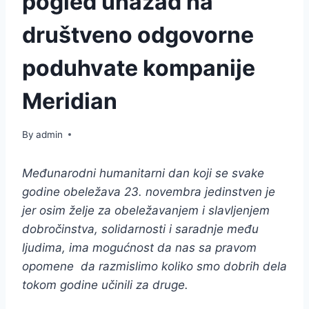
pogled unazad na
društveno odgovorne
poduhvate kompanije
Meridian
By
admin
Međunarodni humanitarni dan koji se svake
godine obeležava 23. novembra jedinstven je
jer osim želje za obeležavanjem i slavljenjem
dobročinstva, solidarnosti i saradnje među
ljudima, ima mogućnost da nas sa pravom
opomene da razmislimo koliko smo dobrih dela
tokom godine učinili za druge.