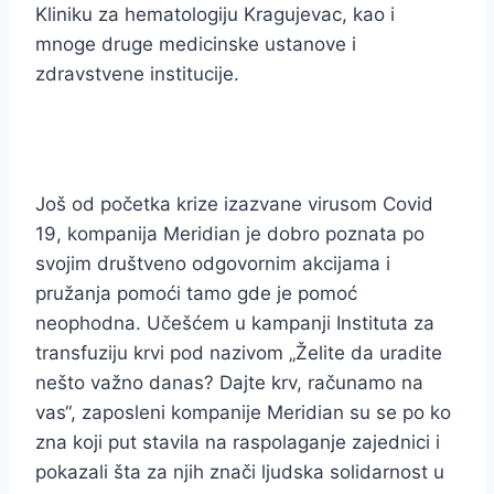
Kliniku za hematologiju Kragujevac, kao i
mnoge druge medicinske ustanove i
zdravstvene institucije.
Još od početka krize izazvane virusom Covid
19, kompanija Meridian je dobro poznata po
svojim društveno odgovornim akcijama i
pružanja pomoći tamo gde je pomoć
neophodna. Učešćem u kampanji Instituta za
transfuziju krvi pod nazivom „Želite da uradite
nešto važno danas? Dajte krv, računamo na
vas“, zaposleni kompanije Meridian su se po ko
zna koji put stavila na raspolaganje zajednici i
pokazali šta za njih znači ljudska solidarnost u