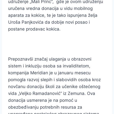
udruženje „Mali Princ“, gde je ovom udruženju
uručena vredna donacija u vidu mobilnog
aparata za kokice, te je tako ispunjena želja
Uroša Panjkovića da dobije novi posao i
postane prodavac kokica.
Prepoznavši značaj ulaganja u obrazovni
sistem i inkluziju osoba sa invaliditetom,
kompanija Meridian je u januaru mesecu
pomogla razvoj slepih i slabovidih osoba kroz
novčanu donaciju školi za učenike oštećenog
vida „Veljko Ramadanović“ iz Zemuna. Ova
donacija usmerena je na pomoć u
obezbeđivanju potrebnih resursa za
unapređene postojećeg obrazovnog sistema