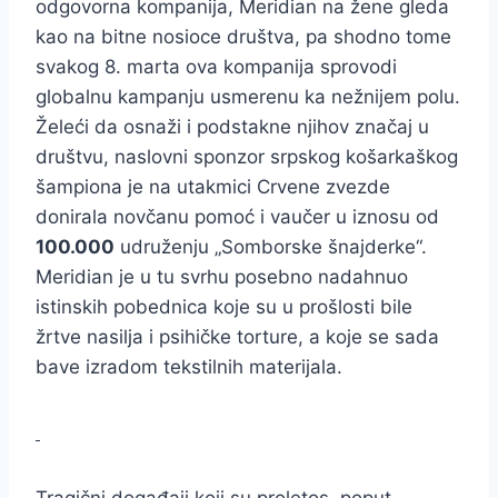
odgovorna kompanija, Meridian na žene gleda
kao na bitne nosioce društva, pa shodno tome
svakog 8. marta ova kompanija sprovodi
globalnu kampanju usmerenu ka nežnijem polu.
Želeći da osnaži i podstakne njihov značaj u
društvu, naslovni sponzor srpskog košarkaškog
šampiona je na utakmici Crvene zvezde
donirala novčanu pomoć i vaučer u iznosu od
100.000
udruženju „Somborske šnajderke“.
Meridian je u tu svrhu posebno nadahnuo
istinskih pobednica koje su u prošlosti bile
žrtve nasilja i psihičke torture, a koje se sada
bave izradom tekstilnih materijala.
Tragični događaji koji su proletos, poput