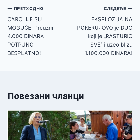
Кретање
ПРЕТХОДНО
СЛЕДЕЋЕ
ČAROLIJE SU
EKSPLOZIJA NA
чланка
MOGUĆE: Preuzmi
POKERU: OVO je DUO
4.000 DINARA
koji je „RASTURIO
POTPUNO
SVE“ i uzeo blizu
BESPLATNO!
1.100.000 DINARA!
Повезани чланци