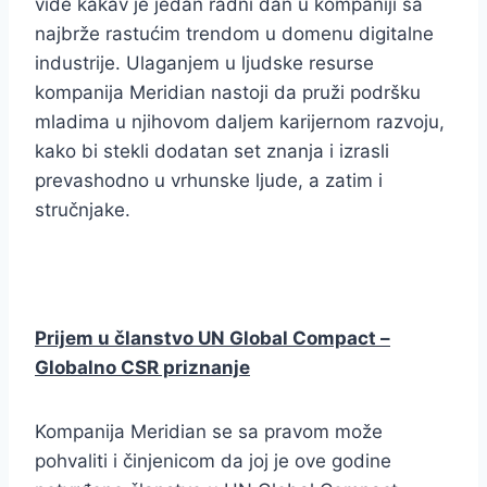
vide kakav je jedan radni dan u kompaniji sa
najbrže rastućim trendom u domenu digitalne
industrije. Ulaganjem u ljudske resurse
kompanija Meridian nastoji da pruži podršku
mladima u njihovom daljem karijernom razvoju,
kako bi stekli dodatan set znanja i izrasli
prevashodno u vrhunske ljude, a zatim i
stručnjake.
Prijem u članstvo UN Global Compact –
Globalno CSR priznanje
Kompanija Meridian se sa pravom može
pohvaliti i činjenicom da joj je ove godine