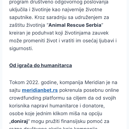
program društveno odgovornog poslovanja
uključila i životinje kao najvernije životne
saputnike. Kroz saradnju sa udruženjem za
zaštitu životinja “
Animal Rescue Serbia
”
kreiran je poduhvat koji životinjama zauvek
može promeniti život i vratiti im osećaj ljubavi i
sigurnosti.
Od igrača do humanitarca
Tokom 2022. godine, kompanija Meridian je na
sajtu
meridianbet.rs
pokrenula posebnu online
crowdfunding platformu sa ciljem da od svojih
korisnika napravi humanitarce i donatore,
osobe koje jednim klikom miša na opciju
„
doniraj
“ mogu pružiti finansijsku pomoć za
razne društvene akcije koje kompanija