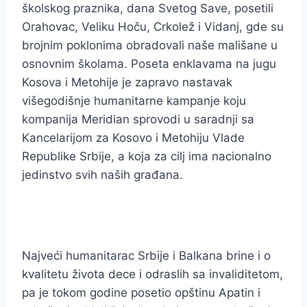
školskog praznika, dana Svetog Save, posetili
Orahovac, Veliku Hoču, Crkolež i Vidanj, gde su
brojnim poklonima obradovali naše mališane u
osnovnim školama. Poseta enklavama na jugu
Kosova i Metohije je zapravo nastavak
višegodišnje humanitarne kampanje koju
kompanija Meridian sprovodi u saradnji sa
Kancelarijom za Kosovo i Metohiju Vlade
Republike Srbije, a koja za cilj ima nacionalno
jedinstvo svih naših građana.
Najveći humanitarac Srbije i Balkana brine i o
kvalitetu života dece i odraslih sa invaliditetom,
pa je tokom godine posetio opštinu Apatin i