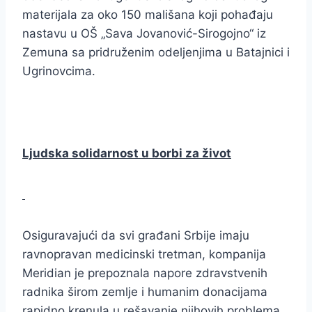
materijala za oko 150 mališana koji pohađaju
nastavu u OŠ „Sava Jovanović-Sirogojno“ iz
Zemuna sa pridruženim odeljenjima u Batajnici i
Ugrinovcima.
Ljudska solidarnost u borbi za život
Osiguravajući da svi građani Srbije imaju
ravnopravan medicinski tretman, kompanija
Meridian je prepoznala napore zdravstvenih
radnika širom zemlje i humanim donacijama
rapidno krenula u rešavanje njihovih problema.