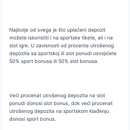
Najbolje od svega je što uplaćeni depozit
možete iskoristiti i na sportske tikete, ali i na
slot igre. U zavisnosti od procenta utrošenog
depozita sa sportskoj ili slot ponudi osvojićete
50% sport bonusa ili 50% slot bonusa.
Veći procenat utrošenog depozita na slot
ponudi donosi slot bonus, dok veći procenat
utrošenog depozita na sportskom klađenju
donosi sport bonus.