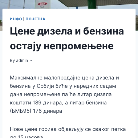
ИНФО
|
ПОЧЕТНА
Цене дизела и бензина
остају непромењене
By
admin
Максималне малопродајне цена дизела и
бензина у Србији биће у наредних седам
дана непромењене па ће литар дизела
коштати 189 динара, а литар бензина
(БМБ95) 176 динара
Нове цене горива објављују се сваког петка
до 15 часова.