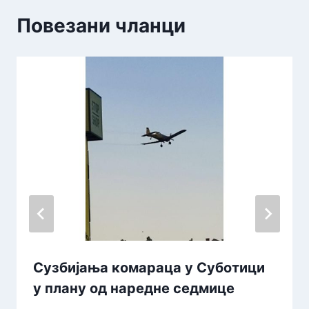
Повезани чланци
Сузбијања комараца у Суботици
у плану од наредне седмице