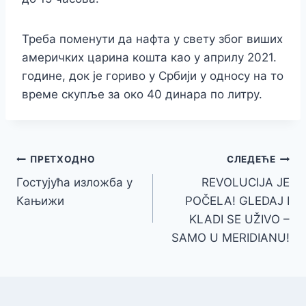
Треба поменути да нафта у свету због виших
америчких царина кошта као у априлу 2021.
године, док је гориво у Србији у односу на то
време скупље за око 40 динара по литру.
Кретање
ПРЕТХОДНО
СЛЕДЕЋЕ
Гостујућа изложба у
REVOLUCIJA JE
чланка
Кањижи
POČELA! GLEDAJ I
KLADI SE UŽIVO –
SAMO U MERIDIANU!