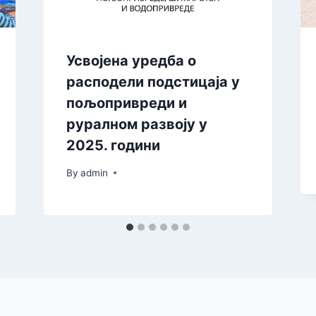
Усвојена уредба о
расподели подстицаја у
пољопривреди и
руралном развоју у
2025. години
By
admin