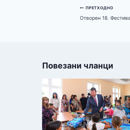
Кретање
ПРЕТХОДНО
Отворен 18. Фестив
чланка
Повезани чланци