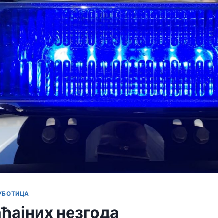
УБОТИЦА
ћајних незгода