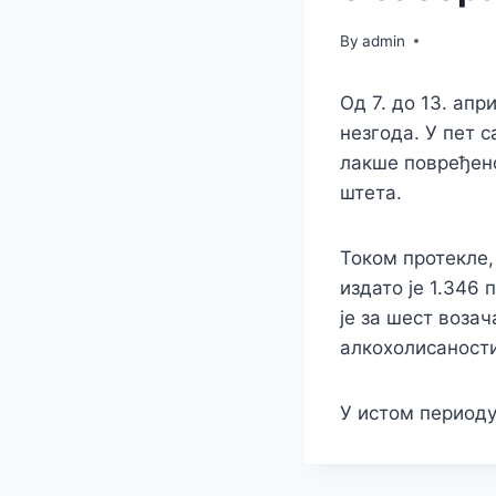
By
admin
Од 7. до 13. ап
незгода. У пет 
лакше повређено
штета.
Током протекле,
издато је 1.346 
је за шест воза
алкохолисаности
У истом периоду