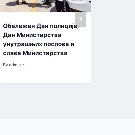
Обележен Дан полиције,
Исплат
Дан Министарства
давањ
унутрашњих послова и
By
admin
слава Министарства
By
admin