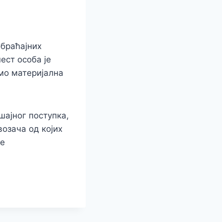
обраћајних
ест особа је
мо материјална
шајног поступка,
возача од којих
не