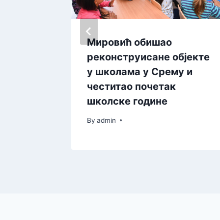
о новим
Мировић обишао
реконструисане објекте
ботици
у школама у Срему и
честитао почетак
школске године
By
admin