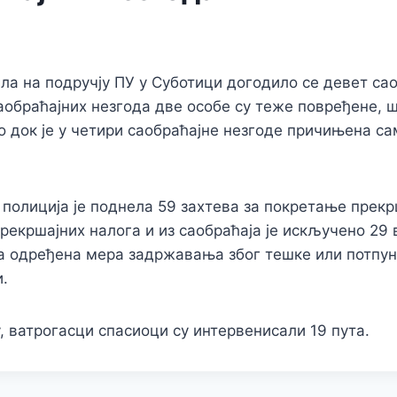
рила на подручју ПУ у Суботици догодило се девет са
саобраћајних незгода две особе су теже повређене, ш
 док је у четири саобраћајне незгоде причињена са
 полиција је поднела 59 захтева за покретање прекр
прекршајних налога и из саобраћаја је искључено 29 
ча одређена мера задржавања због тешке или потпу
.
, ватрогасци спасиоци су интервенисали 19 пута.