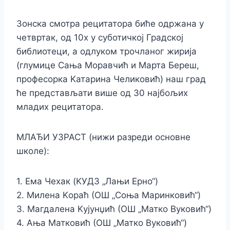
Зонска смотра рецитатора биће одржана у
четвртак, од 10х у суботичкој Градској
библиотеци, а одлуком трочланог жирија
(глумице Сања Моравчић и Марта Береш,
професорка Kатарина Челиковић) наш град
ће представљати више од 30 најбољих
младих рецитатора.
МЛАЂИ УЗРАСТ (нижи разреди основне
школе):
1. Ема Чехак (KУДЗ „Лањи Ерно“)
2. Милена Kораћ (ОШ „Соња Маринковић“)
3. Магдалена Kујунџић (ОШ „Матко Вуковић“)
4. Ања Матковић (ОШ „Матко Вуковић“)