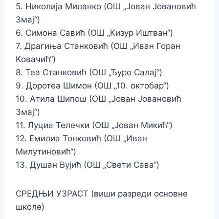
5. Николија Миланко (ОШ „Јован Јовановић
Змај“)
6. Симона Савић (ОШ „Kизур Иштван“)
7. Драгиња Станковић (ОШ „Иван Горан
Kовачић“)
8. Теа Станковић (ОШ „Ђуро Салај“)
9. Доротеа Шимон (ОШ „10. октобар“)
10. Атила Шипош (ОШ „Јован Јовановић
Змај“)
11. Луциа Телечки (ОШ „Јован Микић“)
12. Емилиа Тонковић (ОШ „Иван
Милутиновић“)
13. Душан Вујић (ОШ „Свети Сава“)
СРЕДЊИ УЗРАСТ (виши разреди основне
школе)