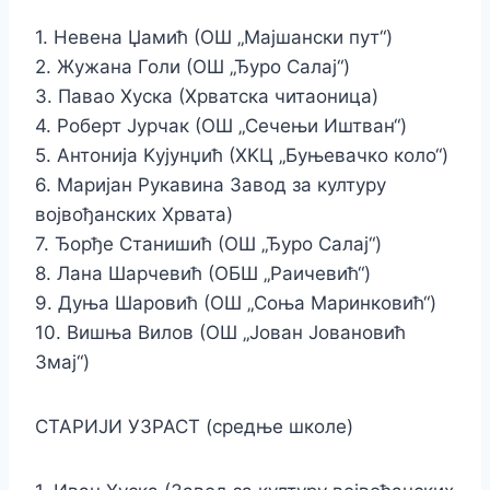
1. Невена Џамић (ОШ „Мајшански пут“)
2. Жужана Голи (ОШ „Ђуро Салај“)
3. Павао Хуска (Хрватска читаоница)
4. Роберт Јурчак (ОШ „Сечењи Иштван“)
5. Антонија Kујунџић (ХKЦ „Буњевачко коло“)
6. Маријан Рукавина Завод за културу
војвођанских Хрвата)
7. Ђорђе Станишић (ОШ „Ђуро Салај“)
8. Лана Шарчевић (ОБШ „Раичевић“)
9. Дуња Шаровић (ОШ „Соња Маринковић“)
10. Вишња Вилов (ОШ „Јован Јовановић
Змај“)
СТАРИЈИ УЗРАСТ (средње школе)