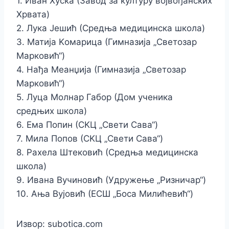
1. Иван Хуска (Завод за културу војвођанских
Хрвата)
2. Лука Јешић (Средња медицинска школа)
3. Матија Kомарица (Гимназија „Светозар
Марковић“)
4. Нађа Меанџија (Гимназија „Светозар
Марковић“)
5. Луца Молнар Габор (Дом ученика
средњих школа)
6. Ема Попин (СKЦ „Свети Сава“)
7. Мила Попов (СKЦ „Свети Сава“)
8. Рахела Штековић (Средња медицинска
школа)
9. Ивана Вучиновић (Удружење „Ризничар“)
10. Ања Вујовић (ЕСШ „Боса Милићевић“)
Извор: subotica.com