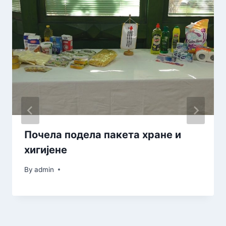
Почела подела пакета хране и
хигијене
By
admin