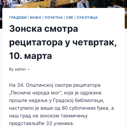
ГРАДОВИ
|
ИНФО
|
ПОЧЕТНА
|
СВЕ
|
СУБОТИЦА
Зонска смотра
рецитатора у четвртак,
10. марта
By
admin
На 34. Општинској смотри рецитатора
„Песниче народа мог“, која је одржана
прошле недеље у Градској библиотеци,
наступило је више од 80 суботичких ђака, а
наш град на зонском такмичењу
представљаће 33 ученика.