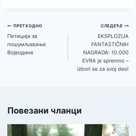
Кретање
ПРЕТХОДНО
СЛЕДЕЋЕ
Петиција за
EKSPLOZIJA
чланка
пошумљавање
FANTASTIČNIH
Војводине
NAGRADA: 10.000
EVRA je spremno –
izbori se za svoj deo!
Повезани чланци