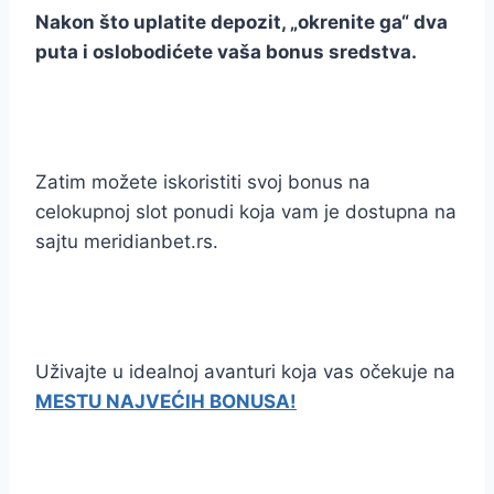
Nakon što uplatite depozit, „okrenite ga“ dva
puta i oslobodićete vaša bonus sredstva.
Zatim možete iskoristiti svoj bonus na
celokupnoj slot ponudi koja vam je dostupna na
sajtu meridianbet.rs.
Uživajte u idealnoj avanturi koja vas očekuje na
MESTU NAJVEĆIH BONUSA!