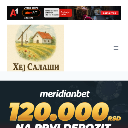
Skip
to
content