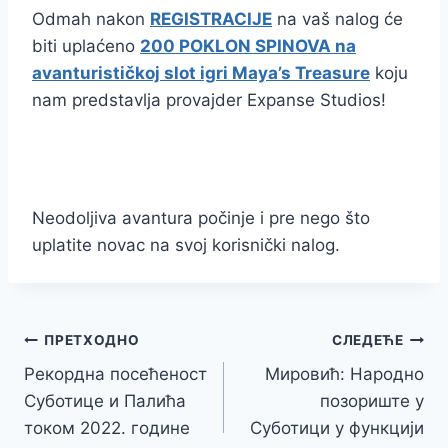
Odmah nakon
REGISTRACIJE
na vaš nalog će
biti uplaćeno
200 POKLON SPINOVA na
avanturističkoj slot igri Maya’s Treasure
koju
nam predstavlja provajder Expanse Studios!
Neodoljiva avantura počinje i pre nego što
uplatite novac na svoj korisnički nalog.
Кретање
ПРЕТХОДНО
СЛЕДЕЋЕ
Рекордна посећеност
Мировић: Народно
чланка
Суботице и Палића
позориштe у
током 2022. године
Суботици у функцији