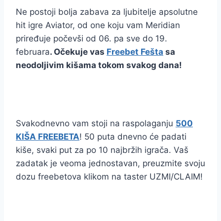
Ne postoji bolja zabava za ljubitelje apsolutne
hit igre Aviator, od one koju vam Meridian
priređuje počevši od 06. pa sve do 19.
februara
. Očekuje vas
Freebet Fešta
sa
neodoljivim kišama tokom svakog dana!
Svakodnevno vam stoji na raspolaganju
500
KIŠA FREEBETA
! 50 puta dnevno će padati
kiše, svaki put za po 10 najbržih igrača. Vaš
zadatak je veoma jednostavan, preuzmite svoju
dozu freebetova klikom na taster UZMI/CLAIM!