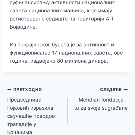
суфинансирању активности националних
савета националних мањина, које имају
регистровано седиште на територији АП
Војводине.
Из покрајинског буџета је за активност и
функционисање 17 националних савета, ове
године, издвојено 80 милиона динара.
Кретање
ПРЕТХОДНО
СЛЕДЕЋЕ
Председница
Meridian fondacija –
чланка
Гојковић изразила
tu za svoje sugrađane
саучешће поводом
трагедије у
Кочанима