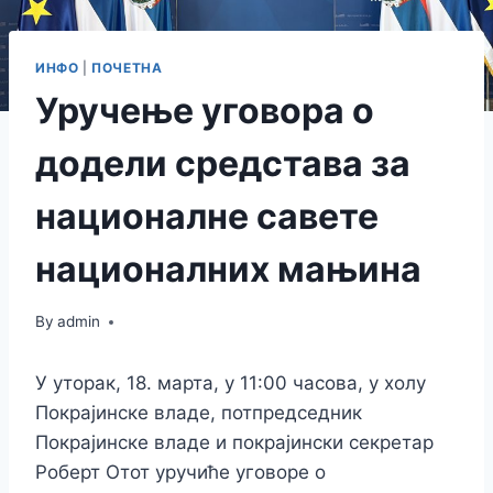
ИНФО
|
ПОЧЕТНА
Уручење уговора о
додели средстава за
националне савете
националних мањина
By
admin
У уторак, 18. марта, у 11:00 часова, у холу
Покрајинске владе, потпредседник
Покрајинске владе и покрајински секретар
Роберт Отот уручиће уговоре о