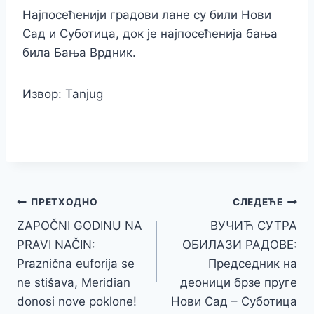
Најпосећенији градови лане су били Нови
Сад и Суботица, док је најпосећенија бања
била Бања Врдник.
Извор: Tanjug
Кретање
ПРЕТХОДНО
СЛЕДЕЋЕ
ZAPOČNI GODINU NA
ВУЧИЋ СУТРА
чланка
PRAVI NAČIN:
ОБИЛАЗИ РАДОВЕ:
Praznična euforija se
Председник на
ne stišava, Meridian
деоници брзе пруге
donosi nove poklone!
Нови Сад – Суботица