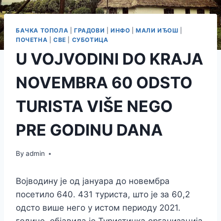
БАЧКА ТОПОЛА
|
ГРАДОВИ
|
ИНФО
|
МАЛИ ИЂОШ
|
ПОЧЕТНА
|
СВЕ
|
СУБОТИЦА
U VOJVODINI DO KRAJA
NOVEMBRA 60 ODSTO
TURISTA VIŠE NEGO
PRE GODINU DANA
By
admin
Војводину је од јануара до новембра
посетило 640. 431 туриста, што је за 60,2
одсто више него у истом периоду 2021.