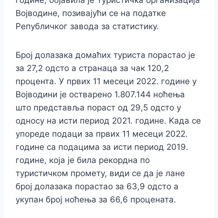
године, објавила је Туристичка организација
Војводине, позивајући се на податке
Републичког завода за статистику.
Број долазака домаћих туриста порастао је
за 27,2 одсто а странаца за чак 120,2
процента. У првих 11 месеци 2022. године у
Војводини је остварено 1.807.144 ноћења
што представља пораст од 29,5 одсто у
односу на исти период 2021. године. Kада се
упореде подаци за првих 11 месеци 2022.
године са подацима за исти период 2019.
године, која је била рекордна по
туристичком промету, види се да је лане
број долазака порастао за 63,9 одсто а
укупан број ноћења за 66,6 процената.