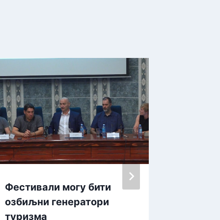
Фестивали могу бити
Сајам 
озбиљни генератори
маја
туризма