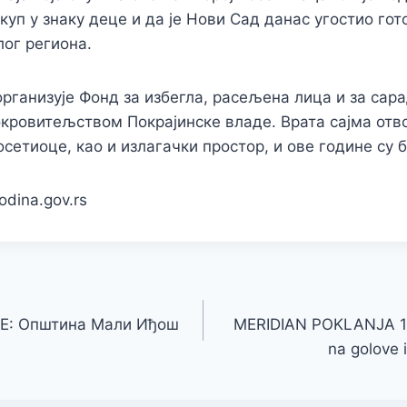
куп у знаку деце и да је Нови Сад данас угостио гот
ог региона.
рганизује Фонд за избегла, расељена лица и за сар
окровитељством Покрајинске владе. Врата сајма отво
посетиоце, као и излагачки простор, и ове године су 
dina.gov.rs
: Општина Мали Иђош
MERIDIAN POKLANJA 10
na golove i