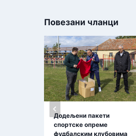
Повезани чланци
ЕДСТВА
Додељени пакети
спортске опреме
фудбалским клубовима