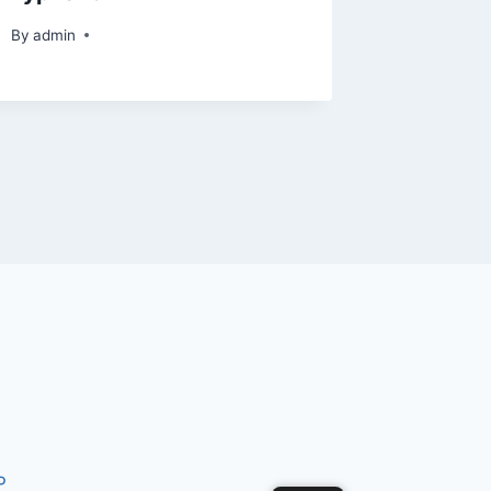
By
admin
By
admin
P