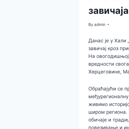
завичаја
By
admin
Данас је у Хали
завичај кроз при
На овогодишњој 
вредности свога
Херцеговине, Ма
Обраћајући се п
међурегионалну 
живимо историјс
широм региона. 
обичаје и традиц
повезивање и ин