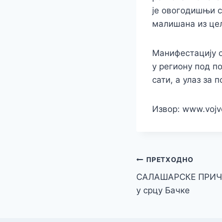
је овогодишњи с
малишана из цел
Манифестацију о
у региону под п
сати, а улаз за 
Извор: www.vojvo
Кретање
ПРЕТХОДНО
САЛАШАРСКЕ ПРИЧЕ
чланка
у срцу Бачке