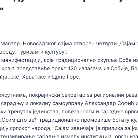
”
 „Мастер“ Новосадског сајма отворен четврти „Сајам 
вреду, туризам и културу”.
манифестацији, која традиционално окупља Србе из
 краја представиће преко 120 излагача из Србије, Бо
ђарске, Хрватске и Црне Горе.
рисутнима, покрајински секретар за регионални разво
сарадњу и локалну самоуправу Александар Софић и
ки тренутак јединства, повезаности и сарадње српс
„Осим што већ традиционално промовише богату кул
ију српског народа, ′Сајам завичаја′ је прилика за ј
тензивирање сарадње између институција, организац