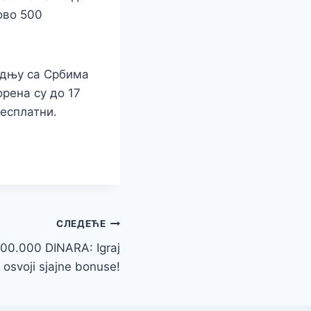
ово 500
адњу са Србима
рена су до 17
бесплатни.
СЛЕДЕЋЕ
0.000 DINARA: Igraj
 osvoji sjajne bonuse!