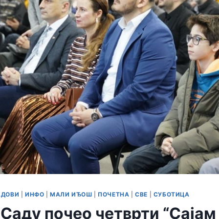
АДОВИ
|
ИНФО
|
МАЛИ ИЂОШ
|
ПОЧЕТНА
|
СВЕ
|
СУБОТИЦА
 Саду почео четврти “Сајам