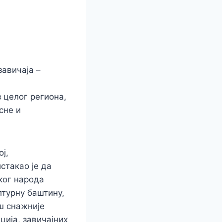
завичаја –
 целог региона,
сне и
ј,
стакао је да
ког народа
турну баштину,
ош снажније
ија, завичајних