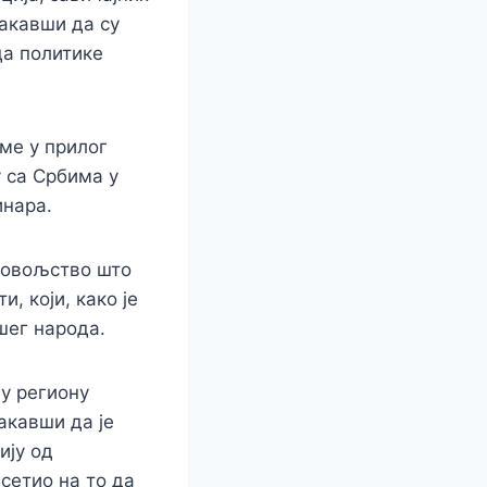
акавши да су
да политике
оме у прилог
 са Србима у
инара.
довољство што
, који, како је
шег народа.
у региону
акавши да је
ију од
дсетио на то да