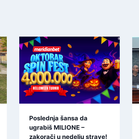
Poslednja šansa da
ugrabiš MILIONE –
zakorači u nedelju strave!