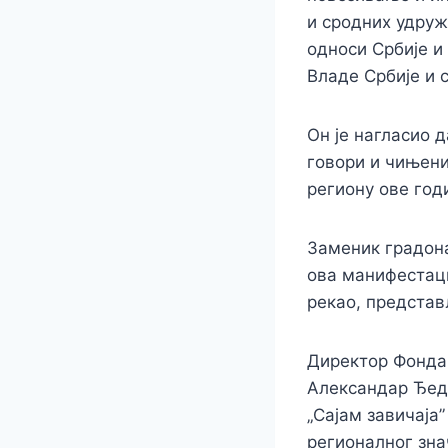
и сродних удруж
односи Србије и 
Владе Србије и 
Он је нагласио д
говори и чињени
региону ове год
Заменик градон
ова манифестациј
рекао, предста
Директор Фонда 
Александар Ђедо
„Сајам завичаја
регионалног знач