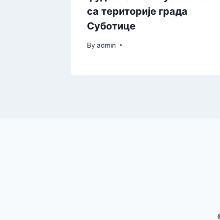
са територије града
Суботице
By
admin