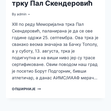
трку Пал Скендеровић
By
admin
XIII по реду Меморијална трка Пал
Скендеровић, паланирана је да се ове
године одржи 25. септембра. Ова трка је
свакако веома значајна за Бачку Тополу,
а у суботу, 13. августа, трка је
подигнутна и на виши ниво јер су трасе
сертификоване. Овим поводом наш град
је посетио Борут Подгорник, бивши
атлетичар, а данас АИМС/ИААФ мерач…
СЕРТИФИКОВАЊЕ
ОПШИРНИЈЕ
СТАЗА
ЗА
XIII
МЕМОРИРАЈЛНУ