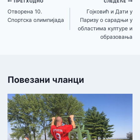
Кретање
ПРЕТХОДНО
СЛЕДЕЋЕ
Отворена 10.
Гојковић и Дати у
чланка
Спортска олимпијада
Паризу о сарадњи у
областима културе и
образовања
Повезани чланци