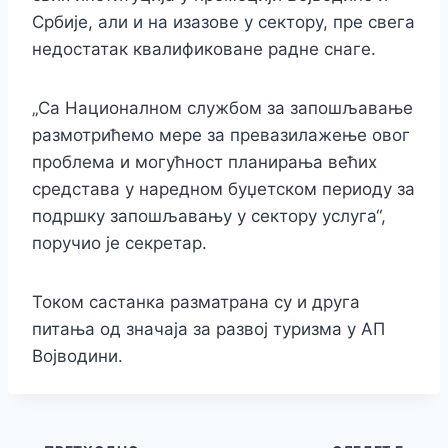
Србије, али и на изазове у сектору, пре свега
недостатак квалификоване радне снаге.
„Са Националном службом за запошљавање
размотрићемо мере за превазилажење овог
проблема и могућност планирања већих
средстава у наредном буџетском периоду за
подршку запошљавању у сектору услуга“,
поручио је секретар.
Током састанка разматрана су и друга
питања од значаја за развој туризма у АП
Војводини.