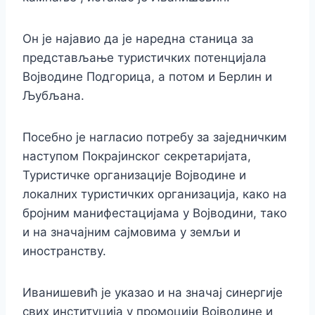
Он је најавио да је наредна станица за
представљање туристичких потенцијала
Војводине Подгорица, а потом и Берлин и
Љубљана.
Посебно је нагласио потребу за заједничким
наступом Покрајинског секретаријата,
Туристичке организације Војводине и
локалних туристичких организација, како на
бројним манифестацијама у Војводини, тако
и на значајним сајмовима у земљи и
иностранству.
Иванишевић је указао и на значај синергије
свих институција у промоцији Војводине и