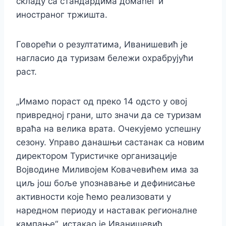
складу са стандардима домаћег и
иностраног тржишта.
Говорећи о резултатима, Иванишевић је
нагласио да туризам бележи охрабрујући
раст.
„Имамо пораст од преко 14 одсто у овој
привредној грани, што значи да се туризам
враћа на велика врата. Очекујемо успешну
сезону. Управо данашњи састанак са новим
директором Туристичке организације
Војводине Миливојем Ковачевићем има за
циљ још боље упознавање и дефинисање
активности које ћемо реализовати у
наредном периоду и наставак регионалне
кампање“, истакао је Иванишевић.