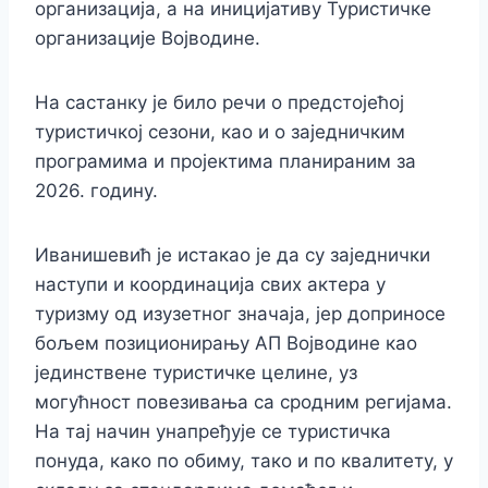
организација, а на иницијативу Туристичке
организације Војводине.
На састанку је било речи о предстојећој
туристичкој сезони, као и о заједничким
програмима и пројектима планираним за
2026. годину.
Иванишевић je истакао је да су заједнички
наступи и координација свих актера у
туризму од изузетног значаја, јер доприносе
бољем позиционирању АП Војводине као
јединствене туристичке целине, уз
могућност повезивања са сродним регијама.
На тај начин унапређује се туристичка
понуда, како по обиму, тако и по квалитету, у