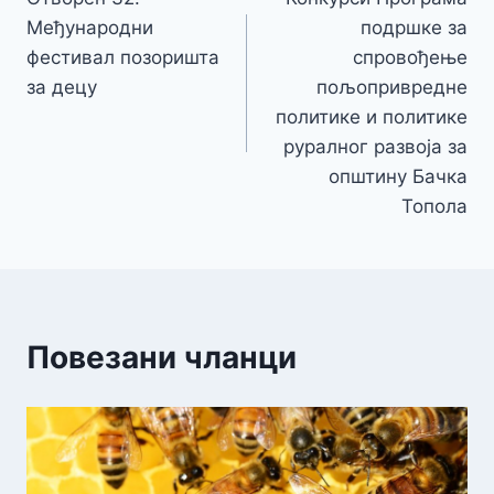
чланка
Међународни
подршке за
фестивал позоришта
спровођење
за децу
пољопривредне
политике и политике
руралног развоја за
општину Бачка
Топола
Повезани чланци