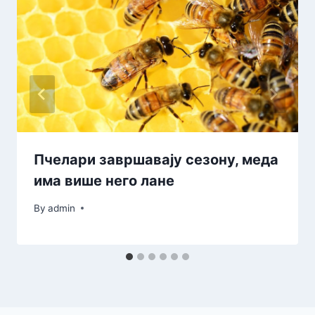
Пчелари завршавају сезону, меда
има више него лане
By
admin