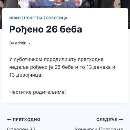
ИНФО
|
ПОЧЕТНА
|
СУБОТИЦА
Рођено 26 беба
By
admin
У суботичком породилишту претходне
недеље рођено је 26 беба и то 13 дечака и
13 девојчица.
Честитке родитељима!
Кретање
ПРЕТХОДНО
СЛЕДЕЋЕ
Отворен 32.
Конкурси Програма