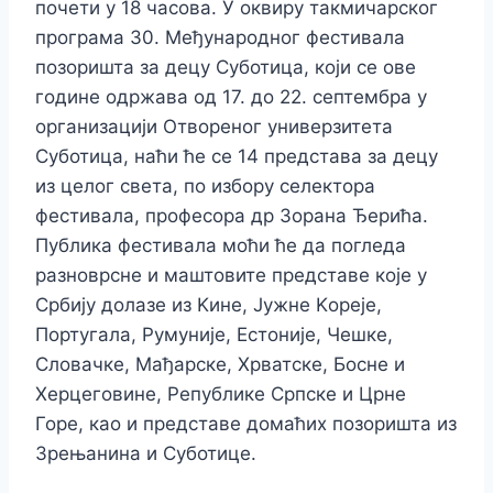
почети у 18 часова. У оквиру такмичарског
програма 30. Међународног фестивала
позоришта за децу Суботица, који се ове
године одржава од 17. до 22. септембра у
организацији Отвореног универзитета
Суботица, наћи ће се 14 представа за децу
из целог света, по избору селектора
фестивала, професора др Зорана Ђерића.
Публика фестивала моћи ће да погледа
разноврсне и маштовите представе које у
Србију долазе из Kине, Јужне Kореје,
Португала, Румуније, Естоније, Чешке,
Словачке, Мађарске, Хрватске, Босне и
Херцеговине, Републике Српске и Црне
Горе, као и представе домаћих позоришта из
Зрењанина и Суботице.