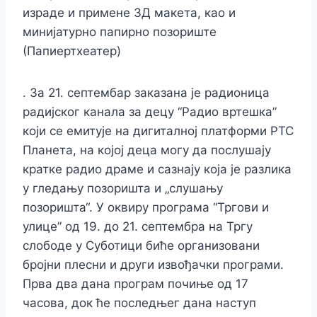
израде и примене 3Д макета, као и
минијатурно папирно позориште
(Папиертхеатер)
. За 21. септембар заказана је радионица
радијског канала за децу “Радио вртешка”
који се емитује на дигиталној платформи РТС
Планета, на којој деца могу да послушају
кратке радио драме и сазнају која је разлика
у гледању позоришта и „слушању
позоришта“. У оквиру програма “Тргови и
улице” од 19. до 21. септембра на Тргу
слободе у Суботици биће организовани
бројни плесни и други извођачки програми.
Прва два дана програм почиње од 17
часова, док ће последњег дана наступ