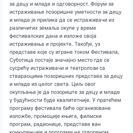
за децу и младе и одговорност. Форум за
истраживање позоришне уметности за децу
и младе је прилика да се истраживачи из
различитих земаља окупе у време
фестивалских дана и изложе своја
истраживања и пројекте. Такође, уз
представе које су игране током Фестивала,
Суботица постаје значајно место где се
сусрећу истраживачи и театролози са
ствараоцима позоришних представа за децу
и младе из целог света. Циљ овог
окупљања је да позориште за децу и младе
у будућности буде квалитетније. У пратећем
програму фестивала биће организоване
изложбе, промоције књига, филмски
програм, радионице, представе ван
конкуренције и програми на отвореном.