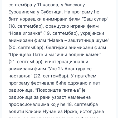
септембра у 11 часова, у биоскопу
Еуроцинема у Суботици. На програму ће
бити норвешки анимирани филм “Баш супер”
(18. септембар), француско играни филм
“Нова играчка” (19. септембар), украјински
анимирани филм “Мавка – заштитница шуме”
(20. септембар), белгијски анимирани филм
“Принцеза Лате и магични водени камен”
(21. септембар), и интернационални
анимирани филм “Упс 2!: Авантура се
наставља” (22. септембар). У пратећем
програму фестивала биће одржано и пет
радионица. “Позориште питања” је
радионица за рани узраст намењена
професионалцима коју ће 18. септембра
водити Kлиони Нунан из Ирске; истог дана