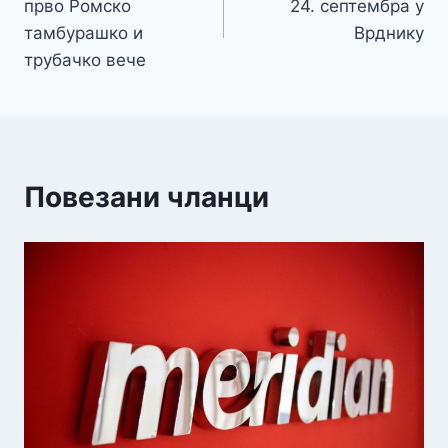
прво Ромско
24. септембра у
тамбурашко и
Врднику
трубачко вече
Повезани чланци