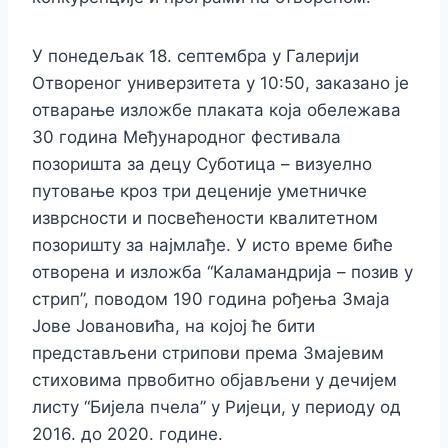
У понедељак 18. септембра у Галерији
Отвореног универзитета у 10:50, заказано је
отварање изложбе плаката која обележава
30 година Међународног фестивала
позоришта за децу Суботица – визуелно
путовање кроз три деценије уметничке
изврсности и посвећености квалитетном
позоришту за најмлађе. У исто време биће
отворена и изложба “Kаламандрија – позив у
стрип”, поводом 190 година рођења Змаја
Јове Јовановића, на којој ће бити
представљени стрипови према Змајевим
стиховима првобитно објављени у дечијем
листу “Бијела пчела” у Ријеци, у периоду од
2016. до 2020. године.