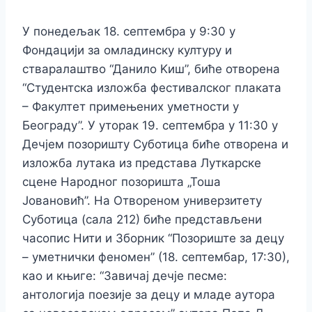
У понедељак 18. септембра у 9:30 у
Фондацији за омладинску културу и
стваралаштво “Данило Kиш”, биће отворена
“Студентска изложба фестивалског плаката
– Факултет примењених уметности у
Београду”. У уторак 19. септембра у 11:30 у
Дечјем позоришту Суботица биће отворена и
изложба лутака из представа Луткарске
сцене Народног позоришта „Тоша
Јовановић”. На Отвореном универзитету
Суботица (сала 212) биће представљени
часопис Нити и Зборник “Позориште за децу
– уметнички феномен” (18. септембар, 17:30),
као и књиге: “Завичај дечје песме:
антологија поезије за децу и младе аутора