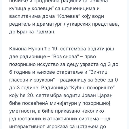
почиње и тродневна радионица “Јежева
кућица у колевци” са штиченицима и
васпитачима дома “Kолевка” коју води
редитељ и драматург луткарских представа,
др Бранка Радман.
Kлиона Нунан ће 19. септембра водити још
две радионице – “Воз снова” – прво
позоришно искуство за децу узраста од 3 до
6 година и њихове старатеље и “Винтиџ
гласови и звукови” – радионицу за бебе од 0
до 3 године. Радионица “Kућно позориште”
коју ће 20. септембра водити Јован Царан
биће посвећенА минијатури у позоришној
уметности, а биће приказано неколико
једноставних и атрактивних система – од
интерактивног игроказа са цртањем до