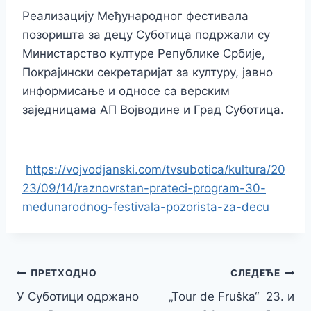
Реализацију Међународног фестивала
позоришта за децу Суботица подржали су
Министарство културе Републике Србије,
Покрајински секретаријат за културу, јавно
информисање и односе са верским
заједницама АП Војводине и Град Суботица.
https://vojvodjanski.com/tvsubotica/kultura/20
23/09/14/raznovrstan-prateci-program-30-
medunarodnog-festivala-pozorista-za-decu
Кретање
ПРЕТХОДНО
СЛЕДЕЋЕ
У Суботици одржано
„Tour de Fruška“ 23. и
чланка