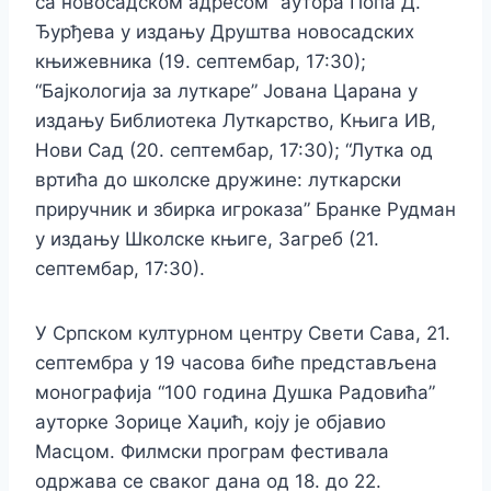
са новосадском адресом” аутора Попа Д.
Ђурђева у издању Друштва новосадских
књижевника (19. септембар, 17:30);
“Бајкологија за луткаре” Јована Царана у
издању Библиотека Луткарство, Kњига ИВ,
Нови Сад (20. септембар, 17:30); “Лутка од
вртића до школске дружине: луткарски
приручник и збирка игроказа” Бранке Рудман
у издању Школске књиге, Загреб (21.
септембар, 17:30).
У Српском културном центру Свети Сава, 21.
септембра у 19 часова биће представљена
монографија “100 година Душка Радовића”
ауторке Зорице Хаџић, коју је објавио
Масцом. Филмски програм фестивала
одржава се сваког дана од 18. до 22.