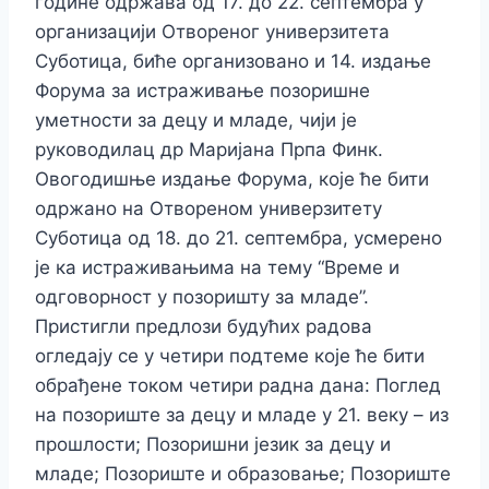
године одржава од 17. до 22. септембра у
организацији Отвореног универзитета
Суботица, биће организовано и 14. издање
Форума за истраживање позоришне
уметности за децу и младе, чији је
руководилац др Маријана Прпа Финк.
Овогодишње издање Форума, које ће бити
одржано на Отвореном универзитету
Суботица од 18. до 21. септембра, усмерено
је ка истраживањима на тему “Време и
одговорност у позоришту за младе”.
Пристигли предлози будућих радова
огледају се у четири подтеме које ће бити
обрађене током четири радна дана: Поглед
на позориште за децу и младе у 21. веку – из
прошлости; Позоришни језик за децу и
младе; Позориште и образовање; Позориште