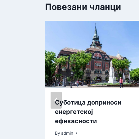
Повезани чланци
Суботица доприноси
енергетској
DELA –
ефикасности
By
admin