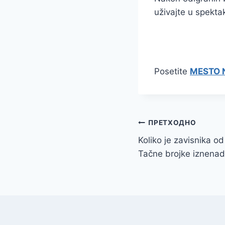
uživajte u spektak
Posetite
MESTO 
Кретање
ПРЕТХОДНО
Koliko je zavisnika od
чланка
Tačne brojke iznenad