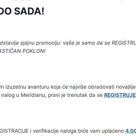
DO SADA!
dstavlja sjajnu promociju: vaše je samo da se REGIST
TASTIČAN POKLON!
 izuzetnu avanturu koja će najviše obradovati novajlije
 nalog u Meridianu, pravi je trenutak da se
REGISTRUJE
STRACIJE i verifikacije naloga biće vam uplaćeno
4.0