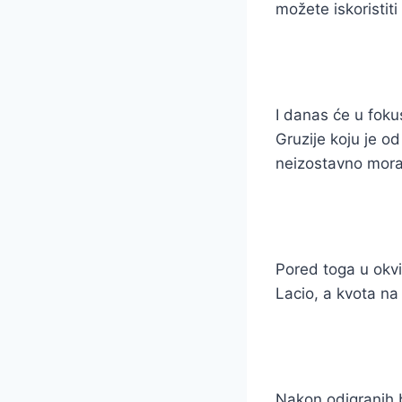
možete iskoristiti 
I danas će u foku
Gruzije koju je o
neizostavno mor
Pored toga u okvir
Lacio, a kvota na
Nakon odigranih be