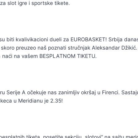
za slot igre i sportske tikete.
su biti kvalivikacioni dueli za EUROBASKET! Srbija danas
d skoro preuzeo naš poznati stručnjak Aleksandar Džikić.
a naći na vašem BESPLATNOM TIKETU.
u Serije A očekuje nas zanimljiv okršaj u Firenci. Sastaju
 keca u Meridianu je 2.35!
splatnih tiketa, posetite sekciju „slotovi“ na sajtu meri