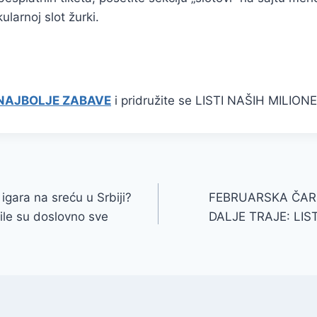
ularnoj slot žurki.
NAJBOLJE ZABAVE
i pridružite se LISTI NAŠIH MILION
 igara na sreću u Srbiji?
FEBRUARSKA ČARO
ile su doslovno sve
DALJE TRAJE: LIS