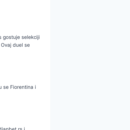
 gostuje selekciji
 Ovaj duel se
 se Fiorentina i
dianbet.rs i