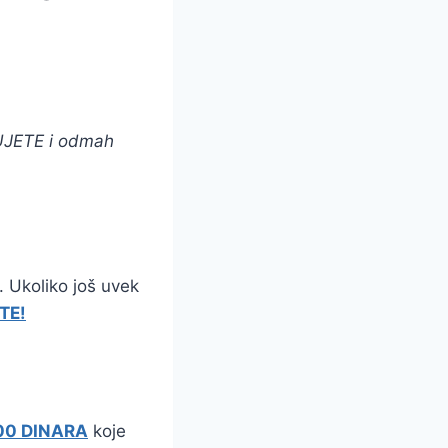
RUJETE i odmah
. Ukoliko još uvek
TE!
00 DINARA
koje