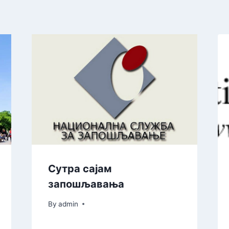
Сутра сајам
запошљавања
By
admin