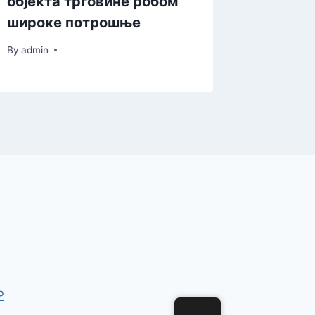
објекта трговине робом
By
admin
широке потрошње
By
admin
P