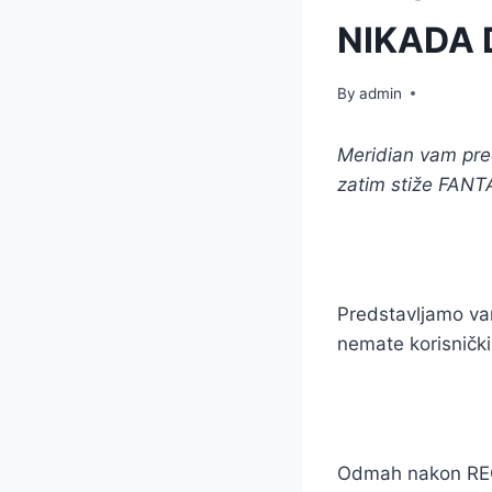
NIKADA 
By
admin
Meridian vam pre
zatim stiže FAN
Predstavljamo vam
nemate korisnički
Odmah nakon REGI