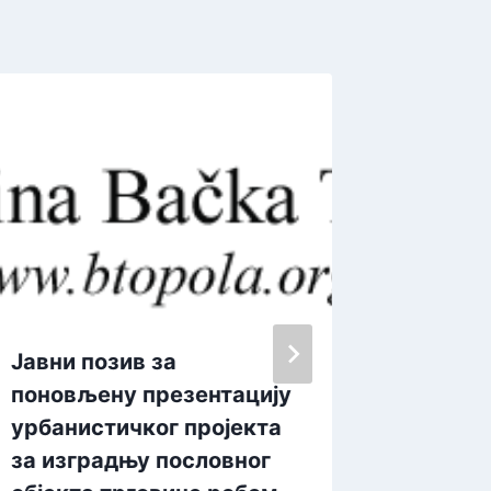
Јавни позив за
Предс
поновљену презентацију
посети
урбанистичког пројекта
„Ђорђе
за изградњу пословног
Зрења