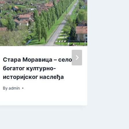
Стара Моравица – село
САОПШ
богатог културно-
означи
историјског наслеђа
бицикл
оквиру
By
admin
„Tour d
By
admin