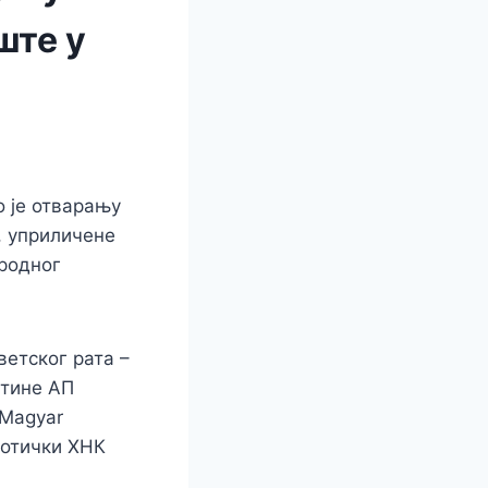
ште у
 је отварању
, уприличене
родног
ветског рата –
штине АП
 Мagyar
ботички ХНК