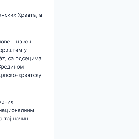
анских Хрвата, а
нове – након
зориштем у
áz, са одсецима
 Средином
Српско-хрватску
урних
 националним
а тај начин