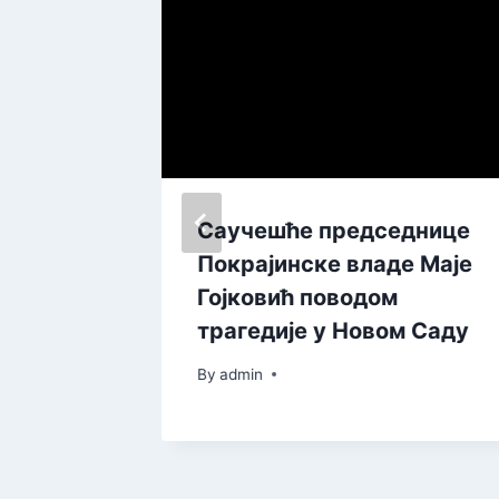
да
Саучешће председнице
радиће
Покрајинске владе Маје
Гојковић поводом
трагедије у Новом Саду
By
admin