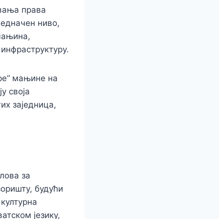
ивања права
једначен ниво,
мањина,
 инфраструктуру.
аре“ мањине на
у своја
их заједница,
лова за
оришту, будући
 културна
атском језику,