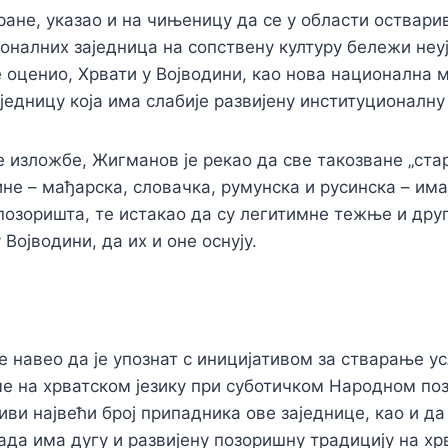
стране, указао и на чињеницу да се у области оствар
налних заједница на сопствену културу бележи неу
је оценио, Хрвати у Војводини, као нова национална 
једницу која има слабије развијену институционалну
е изложбе, Жигманов је рекао да све такозване „ст
не – мађарска, словачка, румунска и русинска – имај
озоришта, те истакао да су легитимне тежње и друг
 Војводини, да их и оне оснују.
е навео да је упознат с иницијативом за стварање ус
 на хрватском језику при суботичком Народном поз
иви највећи број припадника ове заједнице, као и да
ада има дугу и развијену позоришну традицију на хрв