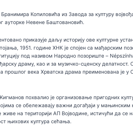
 Бранимира Копиловића из Завода за културу војвођ
лог ауторке Невене Баштовановић.
нтовано приказује даљу историју ове културне уста
тојања, 1951. године ХНК је спојен са мађарским по
титуцију под називом Народно позориште – Népszính
ађарску драму, као и за музичко-сценску делатност.
а прошлог века Хрватска драма преименована је у 
Жигманов похвалио је организовање пригодних култ
којима се обележавају важни догађаји у мањинским
е живе на територији АП Војводине, истичући да се н
ост њихових култура сећања.