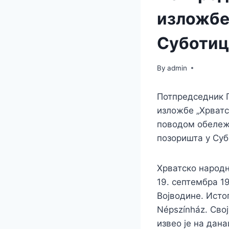
изложбе
Суботиц
By
admin
Потпредседник 
изложбе „Хрватс
поводом обележ
позоришта у Суб
Хрватско народн
19. септембра 1
Војводине. Исто
Népszínház. Сво
извео је на дан