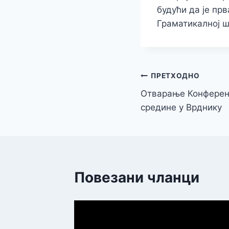
будући да је прв
Граматикалној 
Кретање
ПРЕТХОДНО
Отварање Конференц
чланка
средине у Врднику
Повезани чланци