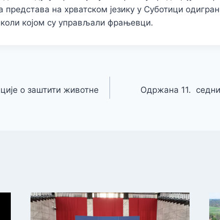
а представа на хрватском језику у Суботици одигран
школи којом су управљали фрањевци.
ије о заштити животне
Одржана 11. седн