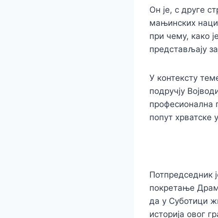
Он је, с друге 
мањинских нацио
при чему, како 
представљају за
У контексту тем
подручју Војводи
професионална п
попут хрватске у
Потпредседник ј
покретање Драме
да у Суботици ж
историја овог гр