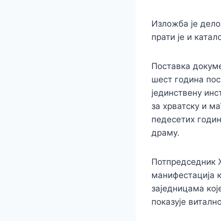
Изложба је дело
прати је и ката
Поставка докуме
шест година пос
јединствену инс
за хрватску и м
педесетих годин
драму.
Потпредседник 
манифестација 
заједницама кој
показује виталн