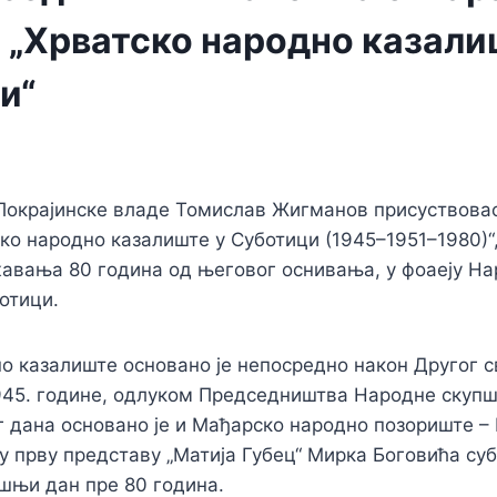
 „Хрватско народно казали
и“
Покрајинске владе Томислав Жигманов присуствовао
ко народно казалиште у Суботици (1945–1951–1980)“
авања 80 година од његовог оснивања, у фоаеју На
отици.
о казалиште основано је непосредно након Другог с
945. године, одлуком Председништва Народне скуп
г дана основано је и Мађарско народно позориште –
ју прву представу „Матија Губец“ Мирка Боговића су
ашњи дан пре 80 година.