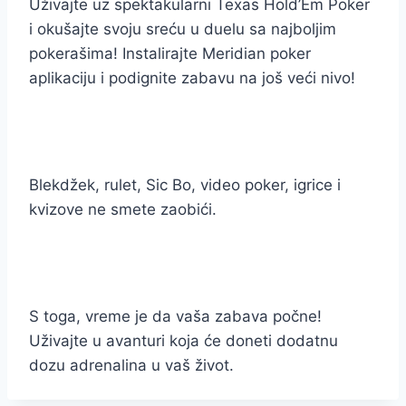
Uživajte uz spektakularni Texas Hold’Em Poker
i okušajte svoju sreću u duelu sa najboljim
pokerašima! Instalirajte Meridian poker
aplikaciju i podignite zabavu na još veći nivo!
Blekdžek, rulet, Sic Bo, video poker, igrice i
kvizove ne smete zaobići.
S toga, vreme je da vaša zabava počne!
Uživajte u avanturi koja će doneti dodatnu
dozu adrenalina u vaš život.