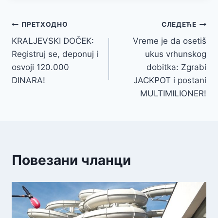
Кретање
ПРЕТХОДНО
СЛЕДЕЋЕ
KRALJEVSKI DOČEK:
Vreme je da osetiš
чланка
Registruj se, deponuj i
ukus vrhunskog
osvoji 120.000
dobitka: Zgrabi
DINARA!
JACKPOT i postani
MULTIMILIONER!
Повезани чланци