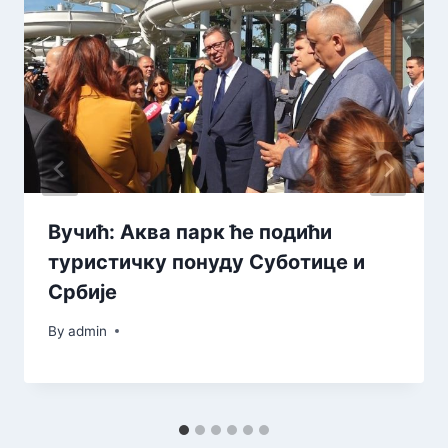
Вучић: Аква парк ће подићи
туристичку понуду Суботице и
Србије
By
admin