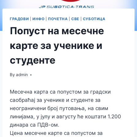
ГРАДОВИ
|
ИНФО
|
ПОЧЕТНА
|
СВЕ
|
СУБОТИЦА
Попуст на месечне
карте за ученике и
студенте
By
admin
Месечна карта са попустом за градски
саобраћај за ученике и студенте за
неограничени број путовања, на свим
линијама, у јулу и августу ће коштати 1.200
динара са ПДВ-ом.
Цена месечне карте са попустом за