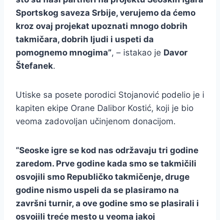
Sportskog saveza Srbije, verujemo da ćemo
kroz ovaj projekat upoznati mnogo dobrih
takmičara, dobrih ljudi i uspeti da
pomognemo mnogima”
, – istakao je
Davor
Štefanek
.
Utiske sa posete porodici Stojanović podelio je i
kapiten ekipe Orane Dalibor Kostić, koji je bio
veoma zadovoljan učinjenom donacijom.
“Seoske igre se kod nas održavaju tri godine
zaredom. Prve godine kada smo se takmičili
osvojili smo Republičko takmičenje, druge
godine nismo uspeli da se plasiramo na
završni turnir, a ove godine smo se plasirali i
osvojili treće mesto u veoma jakoj