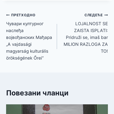
Кретање
ПРЕТХОДНО
СЛЕДЕЋЕ
Чувари културног
LOJALNOST SE
чланка
наслеђа
ZAISTA ISPLATI:
војвођанских Мађара
Pridruži se, imaš bar
„A vajdasági
MILION RAZLOGA ZA
magyarság kulturális
TO!
örökségének Őrei“
Повезани чланци