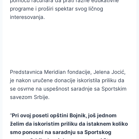
pomoću računara da prati razne edukativne
programe i proširi spektar svog ličnog
interesovanja.
Predstavnica Meridian fondacije, Jelena Jocić,
je nakon uručene donacije iskoristila priliku da
se osvrne na uspešnost saradnje sa Sportskim
savezom Srbije.
“
Pri ovoj poseti opštini Bojnik, još jednom
želim da iskoristim priliku da istaknem koliko
smo ponosni na saradnju sa Sportskog