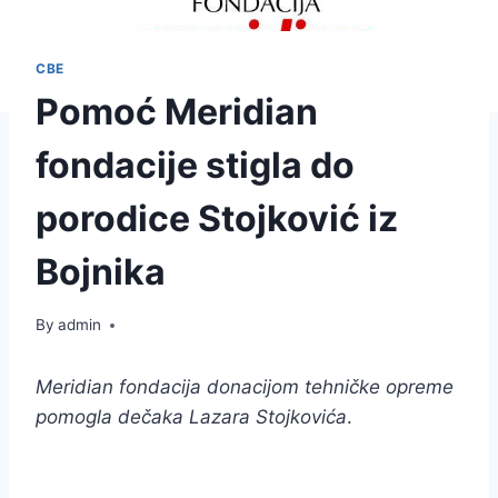
СВЕ
Pomoć Meridian
fondacije stigla do
porodice Stojković iz
Bojnika
By
admin
Meridian fondacija donacijom tehničke opreme
pomogla dečaka Lazara Stojkovića
.