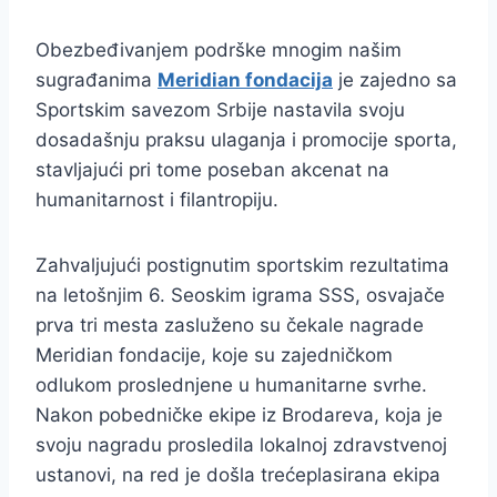
Obezbeđivanjem podrške mnogim našim
sugrađanima
Meridian fondacija
je zajedno sa
Sportskim savezom Srbije nastavila svoju
dosadašnju praksu ulaganja i promocije sporta,
stavljajući pri tome poseban akcenat na
humanitarnost i filantropiju.
Zahvaljujući postignutim sportskim rezultatima
na letošnjim 6. Seoskim igrama SSS, osvajače
prva tri mesta zasluženo su čekale nagrade
Meridian fondacije, koje su zajedničkom
odlukom proslednjene u humanitarne svrhe.
Nakon pobedničke ekipe iz Brodareva, koja je
svoju nagradu prosledila lokalnoj zdravstvenoj
ustanovi, na red je došla trećeplasirana ekipa