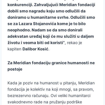
konkurenciji. Zahvaljujući Meridian fondaciji
dobili smo nagradu koju smo odlučili da
doniramo u humanitarne svrhe. Odlučili smo
se za Lazara Stojanovića kome je to bilo
neophodno. Nadam se da smo donirali
adekvatan uređaj koji će mu služiti u daljem
životu i veoma biti od koristi”
, rekao je
kapiten
Dalibor Kosić
.
Za Meridian fondaciju granice humanosti ne
postoje
Kada je poziv na humanost u pitanju, Meridian
fondacija je kolektiv na koji mnogi, sa pravom,
bezrezervno računaju. Ovi veliki humanitarci
svakodnevno rade na pružanju podrške