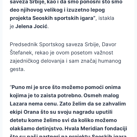
saveza Srbije, kao i da smo ponosni što smo
deo njihovog velikog i izuzetno lepog
projekta Seoskih sportskih igara”
, istakla
je
Jelena Jocić
.
Predsednik Sportskog saveza Srbije, Davor
Štefanek, rekao je ovom posetom važnost
zajedničkog delovanja i sam značaj humanog
gesta.
“
Puno mi je srce što možemo pomoći onima
kojima je to zaista potrebno. Osmeh malog
Lazara nema cenu. Zato želim da se zahvalim
ekipi Orana što su svoju nagradu uputili
detetu kome želimo svi da koliko možemo
olakšamo detinjstvo. Hvala Meridian fondaciji
što su naši partneri na projektu Seoskih igara