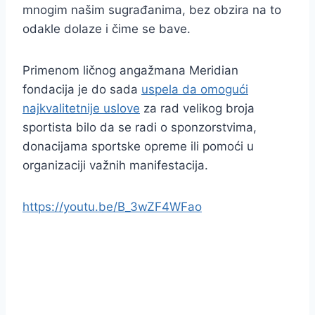
mnogim našim sugrađanima, bez obzira na to
odakle dolaze i čime se bave.
Primenom ličnog angažmana Meridian
fondacija je do sada
uspela da omogući
najkvalitetnije uslove
za rad velikog broja
sportista bilo da se radi o sponzorstvima,
donacijama sportske opreme ili pomoći u
organizaciji važnih manifestacija.
https://youtu.be/B_3wZF4WFao