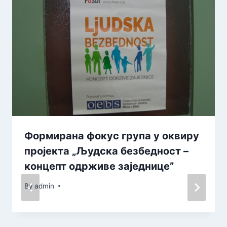
Формирана фокус група у оквиру
пројекта „Људска безбедност –
концепт одрживе заједнице”
By
admin