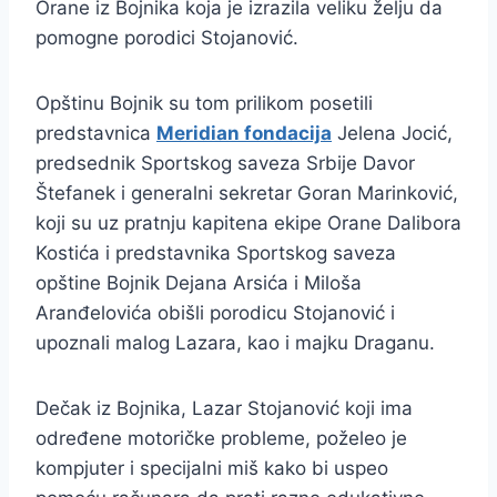
Orane iz Bojnika koja je izrazila veliku želju da
pomogne porodici Stojanović.
Opštinu Bojnik su tom prilikom posetili
predstavnica
Meridian fondacija
Jelena Jocić,
predsednik Sportskog saveza Srbije Davor
Štefanek i generalni sekretar Goran Marinković,
koji su uz pratnju kapitena ekipe Orane Dalibora
Kostića i predstavnika Sportskog saveza
opštine Bojnik Dejana Arsića i Miloša
Aranđelovića obišli porodicu Stojanović i
upoznali malog Lazara, kao i majku Draganu.
Dečak iz Bojnika, Lazar Stojanović koji ima
određene motoričke probleme, poželeo je
kompjuter i specijalni miš kako bi uspeo