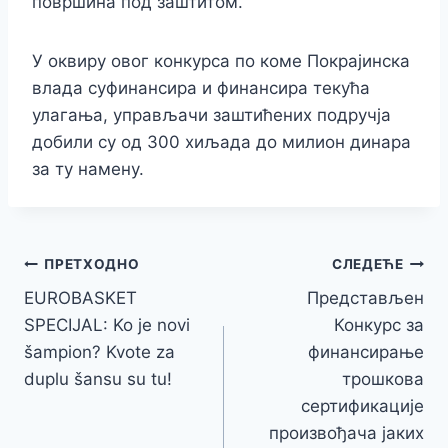
површина под заштитом.
У оквиру овог конкурса по коме Покрајинска
влада суфинансира и финансира текућа
улагања, управљачи заштићених подручја
добили су од 300 хиљада до милион динара
за ту намену.
Кретање
ПРЕТХОДНО
СЛЕДЕЋЕ
EUROBASKET
Представљен
чланка
SPECIJAL: Ko je novi
Конкурс за
šampion? Kvote za
финансирање
duplu šansu su tu!
трошкова
сертификацијe
произвођача јаких