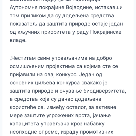
Аутономне покрајине Војводине, истакавши
том приликом да су додељена средства
показатељ да заштита природе остаје један
од кључних приоритета у раду Покрајинске
владе.
„Честитам свим управљачима на добро
осмишљеним пројектима са којима сте се
пријавили на овај конкурс. Један од
основних циљева конкурса свакако је
заштита природе и очување биодиверзитета,
а средства која су данас додељена
користиће се, између осталог, за активне
мере заштите угрожених врста, јачање
капацитета управљача кроз набавку
неопходне опреме, израду промотивних