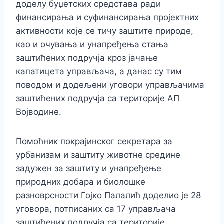
доделу буџетских средстава ради
финансирања и суфинансирања пројектних
активности које се тичу заштите природе,
као и очувања и унапређења стања
заштићених подручја кроз јачање
капатицета управљача, а данас су тим
поводом и додељени уговори управљачима
заштићених подручја са територије АП
Војводине.
Помоћник покрајинског секретара за
урбанизам и заштиту животне средине
задужен за заштиту и унапређење
природних добара и биолошке
разноврсности Гојко Палалић доделио је 28
уговора, потписаних са 17 управљача
заштићених подручја са територије