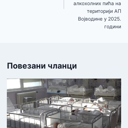
алкохолних пића на
територији АП
Војводине у 2025.
години
Повезани чланци