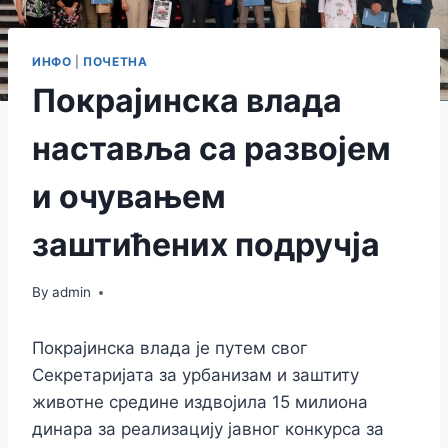
ИНФО
|
ПОЧЕТНА
Покрајинска влада
наставља са развојем
и очувањем
заштићених подручја
By
admin
Покрајинска влада је путем свог
Секретаријата за урбанизам и заштиту
животне средине издвојила 15 милиона
динара за реализацију јавног конкурса за