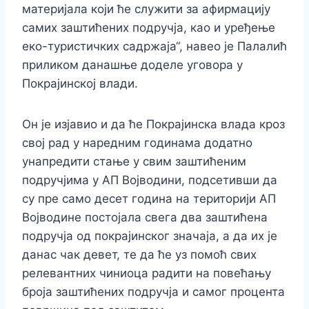
материјала кojи ће служити за афирмацију
самих заштићених подручја, као и уређење
еко-туристичких садржаја“, навео је Палалић
приликом данашње доделе уговора у
Покрајинској влади.
Он је изјавио и да ће Покрајинска влада кроз
свој рад у наредним годинама додатно
унапредити стање у свим заштићеним
подручјима у АП Војводини, подсетивши да
су пре само десет година на територији АП
Војводине постојала свега два заштићена
подручја од покрајинског значаја, а да их је
данас чак девет, те да ће уз помоћ свих
релевантних чиниоца радити на повећању
броја заштићених подручја и самог процента